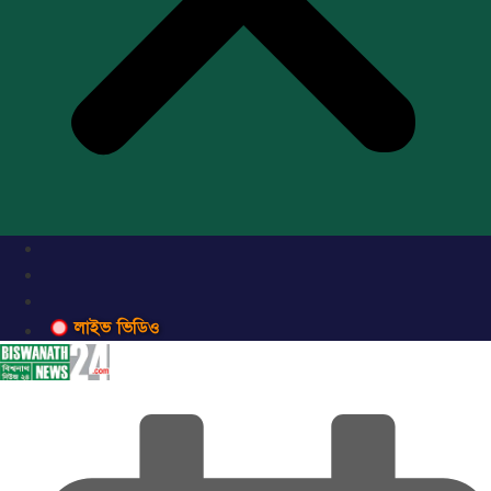
লাইভ ভিডিও