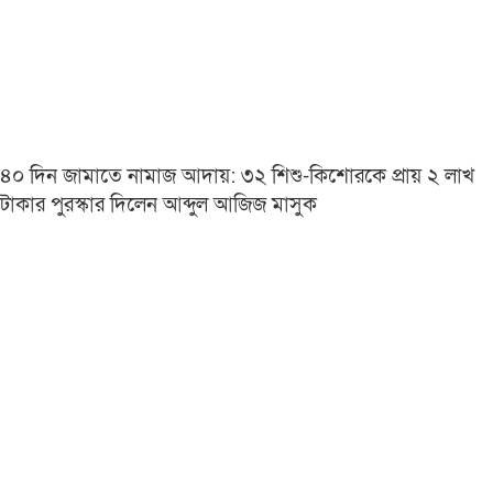
৪০ দিন জামাতে নামাজ আদায়: ৩২ শিশু-কিশোরকে প্রায় ২ লাখ
টাকার পুরস্কার দিলেন আব্দুল আজিজ মাসুক