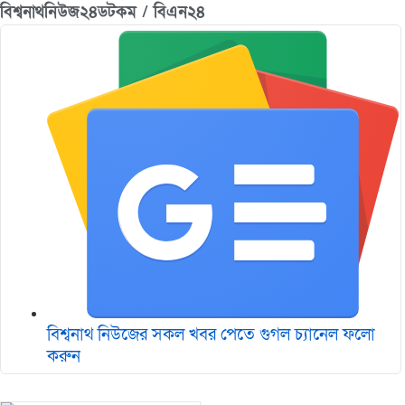
বিশ্বনাথনিউজ২৪ডটকম / বিএন২৪
বিশ্বনাথ নিউজের সকল খবর পেতে গুগল চ‌্যানেল ফলো
করুন