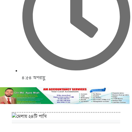
৪:৫৪ অপরাহ্ণ