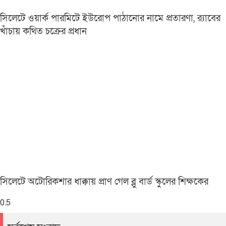
সিলেটে ওয়ার্ক পারমিটে ইউরোপ পাঠানোর নামে প্রতারণা, র‌্যাবের
খাঁচায় কথিত চক্রের প্রধান
সিলেটে অটোরিকশার ধাক্কায় প্রাণ গেল ব্লু বার্ড স্কুলের শিক্ষকের