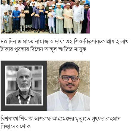
৪০ দিন জামাতে নামাজ আদায়: ৩২ শিশু-কিশোরকে প্রায় ২ লাখ
টাকার পুরস্কার দিলেন আব্দুল আজিজ মাসুক
বিশ্বনাথে শিক্ষক আশরাফ আহমেদের মৃত্যুতে লুৎফর রাহমান
লিজাদের শোক