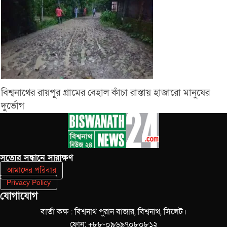
বিশ্বনাথের রায়পুর গ্রামের বেহাল কাঁচা রাস্তায় হাজারো মানুষের
দুর্ভোগ
সত‌্যের সন্ধানে সারাক্ষণ
আমাদের পরিবার
Privacy Policy
যোগাযোগ
বার্তা কক্ষ : বিশ্বনাথ পুরান বাজার, বিশ্বনাথ, সিলেট।
ফোন: +৮৮-০৯৬৯৭০৮০৮১২