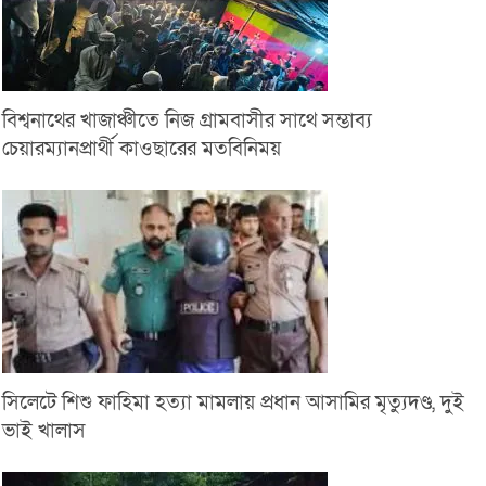
বিশ্বনাথের খাজাঞ্চীতে নিজ গ্রামবাসীর সাথে সম্ভাব্য
চেয়ারম্যানপ্রার্থী কাওছারের মতবিনিময়
সিলেটে শিশু ফাহিমা হত্যা মামলায় প্রধান আসামির মৃত্যুদণ্ড, দুই
ভাই খালাস