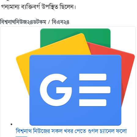
গন্যমান্য ব্যক্তিবর্গ উপস্থিত ছিলেন।
বিশ্বনাথনিউজ২৪ডটকম / বিএন২৪
বিশ্বনাথ নিউজের সকল খবর পেতে গুগল চ‌্যানেল ফলো