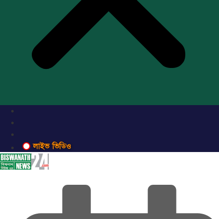
লাইভ ভিডিও