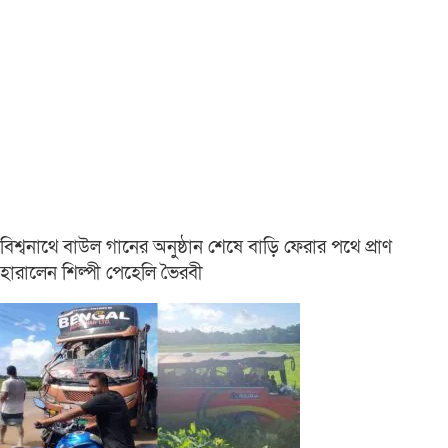
বিশ্বনাথে বাউল গানের অনুষ্ঠান শেষে বাড়ি ফেরার পথে প্রাণ
হারালেন শিল্পী পেহেলি ভৈরবী