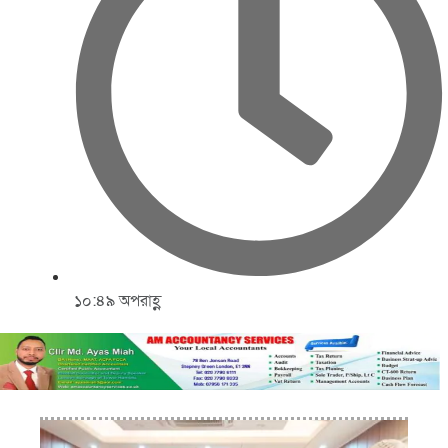
১০:৪৯ অপরাহ্ণ