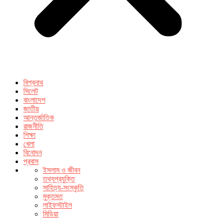
বিশ্বনাথ
সিলেট
বাংলাদেশ
জাতীয়
আন্তর্জাতিক
রাজনীতি
শিক্ষা
খেলা
বিনোদন
প্রবাস
ইসলাম ও জীবন
তথ্যপ্রযুক্তি
সাহিত্য-সংস্কৃতি
মুক্তমত
লাইফস্টাইল
মিডিয়া