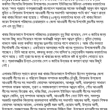
কবলিত সিলেটের বিশ্বনাথ উপজেলার দেওকলস ইউনিয়নের বিভিন্ন এলাকার বন্যার্তদের
মধ্যে ‘সদ্য প্রয়াত গণপ্রজাতন্ত্রী বাংলাদেশ সরকারের সাবেক অর্থমন্ত্রী আবুল মাল আব্দুল
মুহিত ও বিশ্বনাথ উপজেলা আওয়ামী লীগের সভাপতি আলহাজ্ব পংখি খান’ স্মরণে রান্না
করা খাবার বিতরণ করা হয়েছে। শনিবার (২৫জুন) বন্যার্তদের মধ্যে ওই খাবার বিতরণ
করেন উপজেলা পরিষদের চেয়ারম্যান ও জেলা আওয়ামী লীগের উপদেষ্টা মন্ডলীর সদস্য
এস এম নুনু মিয়া।
খাবার বিতরণকালে উপজেলা পরিষদের চেয়ারম্যান নুনু মিয়া বলেছেন, দেশ ও জাতির জন্য
অনেক কিছু করে গিয়েছেন সাবেক অর্থমন্ত্রী আবুল মাল আব্দুল মুহিত। মুহিত (স্যার)
থাকলে আজ বন্যা কবলিত মানুষের দুঃদর্শায় তাদের পাশে থাকতেন। আজ তাঁর শুন্যতা
সিলেটবাসী টের পাচ্ছেন। একইভাবে আলহাজ্ব পংকি খানের শূন্যতাও উপজেলাবাসী টের
পাচ্ছেন। তিনি আরো বলেন, বঙ্গবন্ধু কন্যা শেখ হাসিনা’র নেতৃত্বাধীন সরকার বন্যার্তদের
পাশে আছে। তাই ত্রাণের জন্য বা খাবারের জন্য কাউকে কষ্ট বা দূর্ভোগ পোহাতে হবে
না। প্রধানমন্ত্রীর চিন্তা-চেতনায় দেশ ও জাতির উন্নয়র বা কল্যাণ ছাড়া আর কিছুই
নেই।
এলাকার বিভিন্ন স্থানে রান্না করা খাবার বিতরণকালে উপস্থিত ছিলেন সুনামগঞ্জ জেলা
আওয়ামী লীগের বন ও পরিবেশ বিষয়ক সম্পাদক জাহাঙ্গীর চৌধুরী, বিশ্বনাথ উপজেলা
আওয়ামী লীগের সহ সভাপতি মোহাম্মদ আসাদুজামান, আখদ্দুছ আলী, ভারপ্রাপ্ত সাধারণ
সম্পাদক ফারুক আহমদ, ত্রাণ ও সমাজকল্যাণ সম্পাদক আব্দুল মতিন, পৌর আওয়ামী
লীগের সদস্য ফিরোজ খান, দবির মিয়া, দেওকলস ইউনিয়ন আওয়ামী লীগের সভাপতি
আব্দুল মোমিন, যুগ্ম সম্পাদক আনছার আলী, আওয়ামী লীগ নেতা নিশি পাল, সমসপুর
সরকারি প্রাথমিক বিদ্যালয় ব্যবস্থাপনা কমিটির সহ সভাপতি আছকর আলী, প্রধান শিক্ষক
মোহাম্মদ আনছার আহমদ, এলাকার মুরব্বী মরম আলী, ছোয়াব আলী, উস্তার আলী,
উপজেলা স্বেচ্ছাসেবক লীগের প্রচার সম্পাদক সিজিল মিয়া, উপজেলা ছাত্রলীগের সাবেক