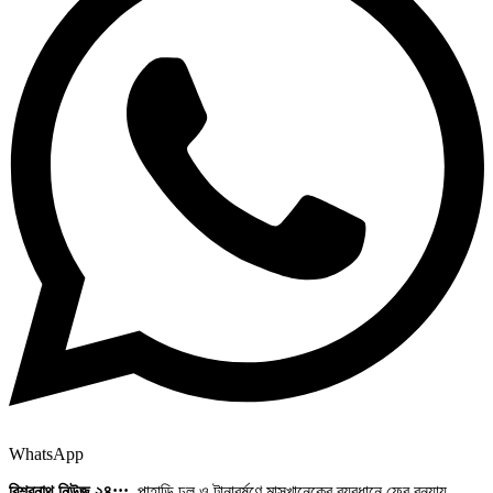
WhatsApp
বিশ্বনাথ নিউজ ২৪:::
পাহাড়ি ঢল ও টানাবর্ষণে মাসখানেকের ব্যবধানে ফের বন্যায়