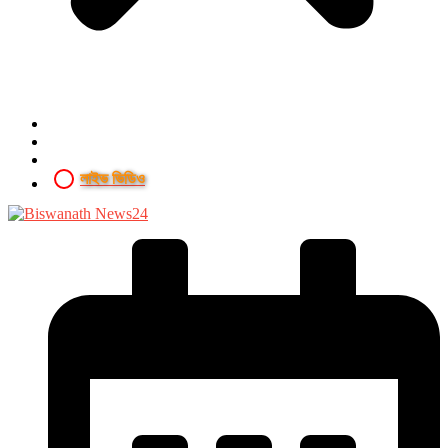
লাইভ ভিডিও