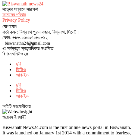
সত‌্যের সন্ধানে সারাক্ষণ
আমাদের পরিবার
Privacy Policy
যোগাযোগ
বার্তা কক্ষ : বিশ্বনাথ পুরান বাজার, বিশ্বনাথ, সিলেট।
ফোন: +৮৮-০৯৬৯৭০৮০৮১২
biswanathn24@gmail.com
© সর্বস্বত্ব স্বত্বাধিকার সংরক্ষিত
বিশ্বনাথনিউজ২৪
ছবি
ভিডিও
আর্কাইভ
ছবি
ভিডিও
আর্কাইভ
আইটি সহযোগীতায়
ওয়েবস ইনসাইট
BiswanathNews24.com is the first online news portal in Biswanath.
It was launched on January 1st 2014 with a commitment to fearless,