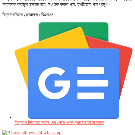
আহবায়ক ফয়জুল ইসলাম জয়, সংগঠক ফজল খান, ইশতিয়াক খান প্রমুখ।
বিশ্বনাথনিউজ২৪ডটকম / বিএন২৪
বিশ্বনাথ নিউজের সকল খবর পেতে গুগল চ‌্যানেল ফলো করুন