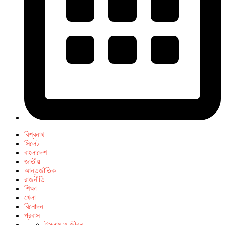
বিশ্বনাথ
সিলেট
বাংলাদেশ
জাতীয়
আন্তর্জাতিক
রাজনীতি
শিক্ষা
খেলা
বিনোদন
প্রবাস
ইসলাম ও জীবন