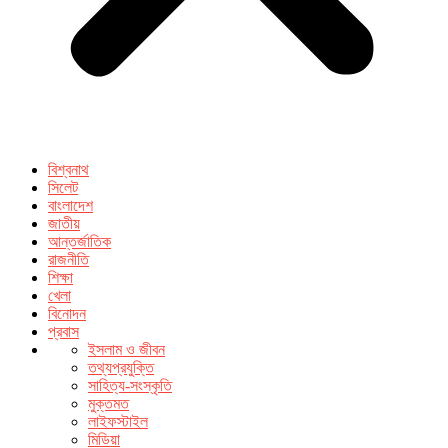
বিশ্বনাথ
সিলেট
বাংলাদেশ
জাতীয়
আন্তর্জাতিক
রাজনীতি
শিক্ষা
খেলা
বিনোদন
প্রবাস
ইসলাম ও জীবন
তথ্যপ্রযুক্তি
সাহিত্য-সংস্কৃতি
মুক্তমত
লাইফস্টাইল
মিডিয়া