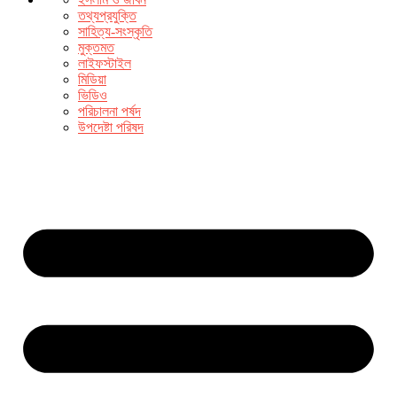
তথ্যপ্রযুক্তি
সাহিত্য-সংস্কৃতি
মুক্তমত
লাইফস্টাইল
মিডিয়া
ভিডিও
পরিচালনা পর্ষদ
উপদেষ্টা পরিষদ