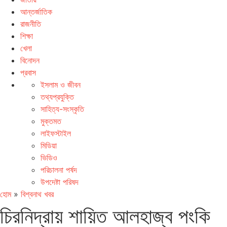
আন্তর্জাতিক
রাজনীতি
শিক্ষা
খেলা
বিনোদন
প্রবাস
ইসলাম ও জীবন
তথ্যপ্রযুক্তি
সাহিত্য-সংস্কৃতি
মুক্তমত
লাইফস্টাইল
মিডিয়া
ভিডিও
পরিচালনা পর্ষদ
উপদেষ্টা পরিষদ
হোম
»
বিশ্বনাথ খবর
চিরনিদ্রায় শায়িত আলহাজ্ব পংকি