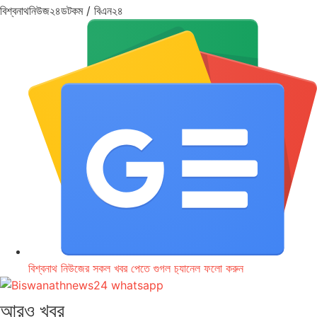
বিশ্বনাথনিউজ২৪ডটকম / বিএন২৪
বিশ্বনাথ নিউজের সকল খবর পেতে গুগল চ‌্যানেল ফলো করুন
আরও খবর