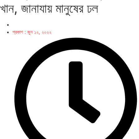
খান, জানাযায় মানুষের ঢল
প্রকাশ :
জুন ১২, ২০২২