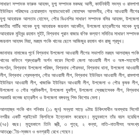
সাধারণ সম্পাদক ফারুক আহমদ, যুগ্ম সম্পাদক মকদ্দছ আলী, কার্যনির্বাহী সদস্য ও রামপাশা
ইউনিয়ন পরিষদের চেয়ারম্যান অ্যাডভোকেট মোহাম্মদ আলমগীর, পৌর আওয়ামী লীগের
যুগ্ম আহবায়ক আলতাব হোসেন, পৌর বিএনপির সাধারণ সম্পাদক বসির আহমদ, উপজেলা
জাতীয় পার্টির সাবেক যুগ্ম আহবায়ক জয়নাল আবেদীন, উপজেলা ছাত্রলীগের সাবেক যুগ্ম
আহবায়ক মুহিবুর রহমান সুইট, বিশ্বনাথ পুরান বাজার বণিক কল্যাণ সমিতির সাধারণ সম্পাদক
জয়নাল আহমদ মিয়া, মরহুম পংকি খানের ছেলে আজিজুর রহমান খান রাজু প্রমুখ।
জানাযার নামাজের পূর্বে বিশ্বনাথ উপজেলা আওয়ামী লীগের সভাপতি মরহুম আলহাজ্ব পংকি
খানের কফিনে শ্রদ্ধাঞ্জলী অর্পন করেন সিলেট জেলা আওয়ামী লীগ ও অঙ্গ-সহযোগী
সংগঠন, বিশ্বনাথ উপজেলা পরিষদ, বিশ্বনাথ পৌরসভা, বিশ্বনাথ থানা, উপজেলা আওয়ামী
লীগ, বিশ্বনাথ প্রেসক্লাব, পৌর আওয়ামী লীগ, বিশ্বনাথ ইউনিয়ন আওয়ামী লীগ, রামপাশা
ইউনিয়ন আওয়ামী লীগ, খাজাঞ্চি ইউনিয়ন আওয়ামী লীগ, উপজেলা ও পৌর কৃষক লীগ,
উপজেলা ও পৌর শ্রমিকলীগ, উপজেলা যুবলীগ, উপজেলা স্বেচ্ছাসেবক লীগ, বিশ্বনাথ
সরকারি কলেজ ছাত্রলীগ ও উপজেলা বঙ্গবন্ধু শিশু কিশোর মেলা।
আলহাজ্ব পংকি খান শনিবার (১১ জুন) সন্ধ‌্যা সাড়ে ৬টায় চিকিৎসাধীন অবস্থায় সিলেট
নগরীর একটি প্রাইভেট ক্লিনিকে ইন্তেকাল করেছেন। মৃত্যুকালে তাঁর বয়স হয়েছিল
(৭৫) বছর। মৃত্যুকালে তিনি স্ত্রী, ৩ পুত্র, ২ কন্যা, নাতি-নাতনীসহ অসংখ্য
আতœীয়-স্বজন ও গুনগ্রাহী রেখে গেছেন।