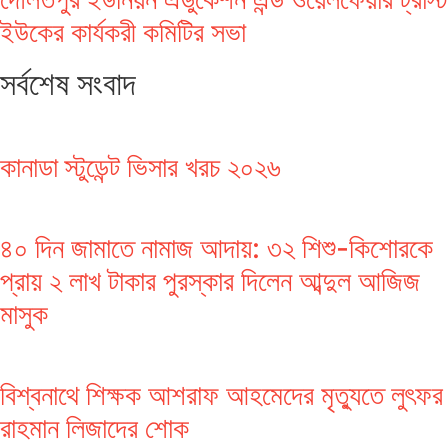
ইউকের কার্যকরী কমিটির সভা
সর্বশেষ সংবাদ
কানাডা স্টুডেন্ট ভিসার খরচ ২০২৬
৪০ দিন জামাতে নামাজ আদায়: ৩২ শিশু-কিশোরকে
প্রায় ২ লাখ টাকার পুরস্কার দিলেন আব্দুল আজিজ
মাসুক
বিশ্বনাথে শিক্ষক আশরাফ আহমেদের মৃত্যুতে লুৎফর
রাহমান লিজাদের শোক