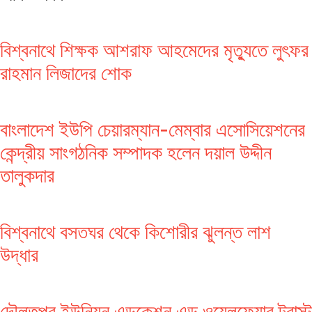
বিশ্বনাথে শিক্ষক আশরাফ আহমেদের মৃত্যুতে লুৎফর
রাহমান লিজাদের শোক
বাংলাদেশ ইউপি চেয়ারম্যান-মেম্বার এসোসিয়েশনের
কেন্দ্রীয় সাংগঠনিক সম্পাদক হলেন দয়াল উদ্দীন
তালুকদার
বিশ্বনাথে বসতঘর থেকে কিশোরীর ঝুলন্ত লাশ
উদ্ধার
দৌলতপুর ইউনিয়ন এডুকেশন এন্ড ওয়েলফেয়ার ট্রাস্ট