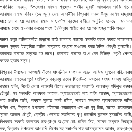
প্রতিষ্ঠাতা সদস্য, উপজেলার সর্বজন শ্রদ্ধেয় প্রবীন মুরব্বী আলহাজ্ব পংকি খানের
জানাযার নামাজ রবিবার (১২ জুন) বেলা আড়াইটায় বিশ্বনাথ দারুল উলুম কামিল মাদ্রাসা
মাঠে ১ম ও ২য় জানাযার নামাজ জাহারগাঁও গ্রামের বাড়ীতে অনুষ্ঠিত হয়েছে। জানাযার
নামাজে শেষে মা-বাবার কবরের পাশে চিরনিদ্রায় শায়িত করা হয় আলহাজ্ব পংকি খানকে।
দারুল উলুম কামিলআলীয়া মাদ্রাসা মাঠে জানাযার নামাজে ইমামতি করেন হযরত শাহজালাল
দারুস সুন্নাহ ইয়াকুবিয়া কামিল মাদ্রাসার অধ্যক্ষ মাওলানা কমর উদ্দিন চৌধুরী ফুলতলী।
জানাযার নামাজে মানুষের ঢল নামে। জানাযার নামাজে অংশ নেন বিভিন্ন শ্রেণী পেশার
কয়েক হাজার মানুষ।
বিশ্বনাথ উপজেলা আওয়ামী লীগের সাংগঠনিক সম্পাদক আব্দুল আজিজ সুমনের পরিচালনায়
জানাযার নামাজের পূর্বে সংক্ষিপ্ত বক্তব্য রাখেন সিলেট-৩ আসনের সংসদ সদস্য হাবিবুর
রহমান হাবিব, সিলেট জেলা আওয়ামী লীগের ভারপ্রাপ্ত সভাপতি আলহাজ্ব শফিকুর রহমান
চৌধুরী, সহ সভাপতি আশফাক আহমদ, অ্যাডভোকেট শাহ ফরিদ আহমদ, অ্যাডভোকেট
শাহ মশাহিদ আলী, অধ্যক্ষ সুজাত আলী রফিক, সাধারণ সম্পাদক অ্যাডভোকেট নাসির
উদ্দিন খান, বিশ্বনাথ উপজেলা পরিষদের চেয়ারম্যান এস এম নুনু মিয়া, সাবেক চেয়ারম্যান
সুহেল আহমদ চৌধুরী, কেন্দ্রীয় খেলাফত মজলিসের যুগ্ম মহাসচিব মুহাম্মদ মুনতাসির আলী,
বিশ্বনাথ সরকারি কলেজের ভারপ্রাপ্ত অধ্যক্ষ মো. মানিক মিয়া, সাবেক অধ্যক্ষ সিরাজুল
হক, বিশ্বনাথ উপজেলা আওয়ামী লীগের সহ সভাপতি শাহ আসাদুজামান আসাদ, ভারপ্রাপ্ত