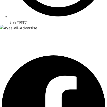
৫:১২ অপরাহ্ণ