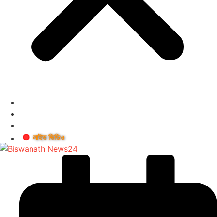
লাইভ ভিডিও