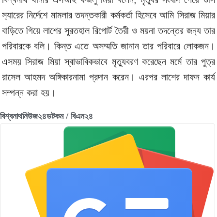
স‌্যারের নির্দেশে মামলার তদন্তকারী কর্মকর্তা হিসেবে আমি সিরাজ মিয়ার
বাড়িতে গিয়ে লাশের সুরতহাল রিপোর্ট তৈরী ও ময়না তদন্তের জন‌্য তার
পরিবারকে বলি। কিন্ত এতে অসম্মতি জানান তার পরিবারে লোকজন।
এসময় সিরাজ মিয়া স্বাভাবিকভাবে মৃত‌্যুবরণ করেছেন মর্মে তার পুত্র
রাসেল আহমদ অঙ্গিকারনামা প্রদান করেন। এরপর লাশের দাফন কার্য
সম্পন্ন করা হয়।
বিশ্বনাথনিউজ২৪ডটকম / বিএন২৪