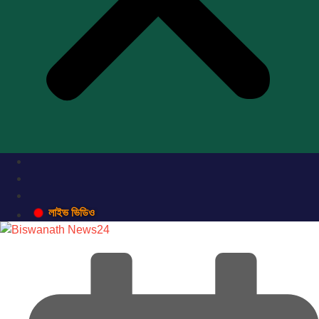
লাইভ ভিডিও