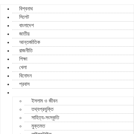
বিশ্বনাথ
সিলেট
বাংলাদেশ
জাতীয়
আন্তর্জাতিক
রাজনীতি
শিক্ষা
খেলা
বিনোদন
প্রবাস
ইসলাম ও জীবন
তথ্যপ্রযুক্তি
সাহিত্য-সংস্কৃতি
মুক্তমত