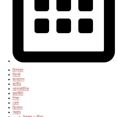
বিশ্বনাথ
সিলেট
বাংলাদেশ
জাতীয়
আন্তর্জাতিক
রাজনীতি
শিক্ষা
খেলা
বিনোদন
প্রবাস
ইসলাম ও জীবন