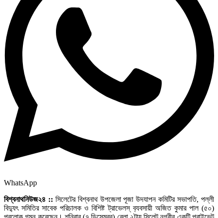
WhatsApp
বিশ্বনাথনিউজ২৪ ::
সিলেটের বিশ্বনাথ উপজেলা পূজা উদযাপন কমিটির সভাপতি, পল্লী
বিদ‌্যুৎ সমিতির সাবেক পরিচালক ও বিশিষ্ট ট্রাভেলস্ ব‌্যবসায়ী অজিত কুমার পাল (৫০)
পরলোক গমন করেছেন। শনিবার (৭ ডিসেম্বর) বেলা ২টায় সিলেট নগরীর একটি প্রাইভেট