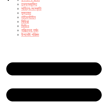
তথ্যপ্রযুক্তি
সাহিত্য-সংস্কৃতি
মুক্তমত
লাইফস্টাইল
মিডিয়া
ভিডিও
পরিচালনা পর্ষদ
উপদেষ্টা পরিষদ