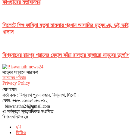
কাওছারের মতবিনিময়
সিলেটে শিশু ফাহিমা হত্যা মামলায় প্রধান আসামির মৃত্যুদণ্ড, দুই ভাই
খালাস
বিশ্বনাথের রায়পুর গ্রামের বেহাল কাঁচা রাস্তায় হাজারো মানুষের দুর্ভোগ
সত‌্যের সন্ধানে সারাক্ষণ
আমাদের পরিবার
Privacy Policy
যোগাযোগ
বার্তা কক্ষ : বিশ্বনাথ পুরান বাজার, বিশ্বনাথ, সিলেট।
ফোন: +৮৮-০৯৬৯৭০৮০৮১২
biswanathn24@gmail.com
© সর্বস্বত্ব স্বত্বাধিকার সংরক্ষিত
বিশ্বনাথনিউজ২৪
ছবি
ভিডিও