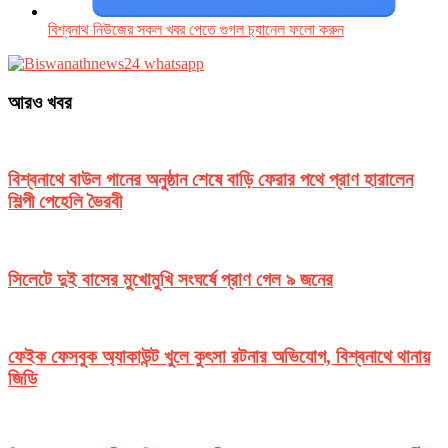
বিশ্বনাথ নিউজের সকল খবর পেতে গুগল চ‌্যানেল ফলো করুন
আরও খবর
বিশ্বনাথে বাউল গানের অনুষ্ঠান শেষে বাড়ি ফেরার পথে প্রাণ হারালেন
শিল্পী পেহেলি ভৈরবী
সিলেটে দুই বাসের মুখোমুখি সংঘর্ষে প্রাণ গেল ৯ জনের
ফেইক ফেসবুক অ্যাকাউন্ট খুলে কুৎসা রটনার অভিযোগ, বিশ্বনাথে থানায়
জিডি