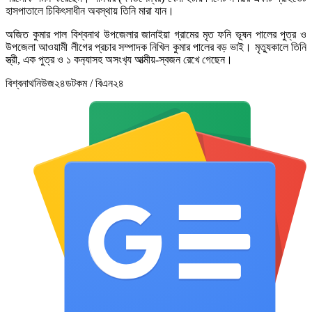
হাসপাতালে চিকিৎসাধীন অবস্থায় তিনি মারা যান।
অজিত কুমার পাল বিশ্বনাথ উপজেলার জানাইয়া গ্রামের মৃত ফনি ভূষন পালের পুত্র ও
উপজেলা আওয়ামী লীগের প্রচার সম্পাদক নিখিল কুমার পালের বড় ভাই। মৃত‌্যুকালে তিনি
স্ত্রী, এক পুত্র ও ১ কন‌্যাসহ অসংখ‌্য আত্মীয়-স্বজন রেখে গেছেন।
বিশ্বনাথনিউজ২৪ডটকম / বিএন২৪