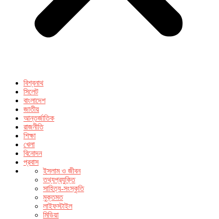
বিশ্বনাথ
সিলেট
বাংলাদেশ
জাতীয়
আন্তর্জাতিক
রাজনীতি
শিক্ষা
খেলা
বিনোদন
প্রবাস
ইসলাম ও জীবন
তথ্যপ্রযুক্তি
সাহিত্য-সংস্কৃতি
মুক্তমত
লাইফস্টাইল
মিডিয়া