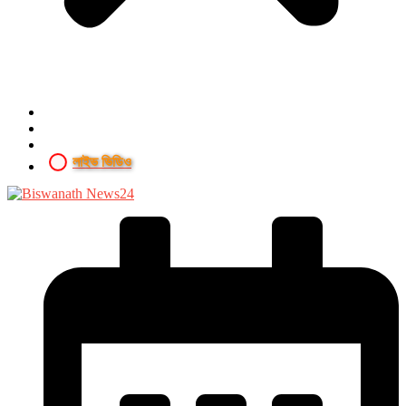
লাইভ ভিডিও