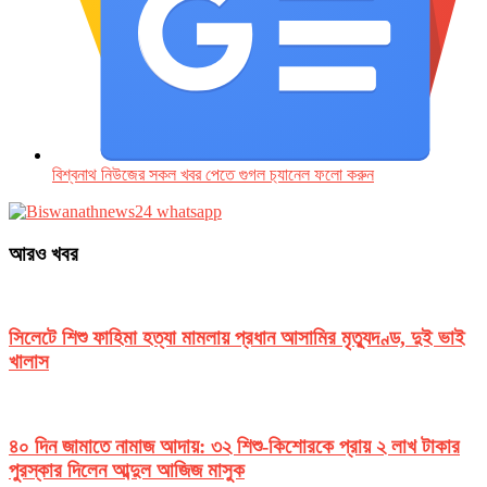
বিশ্বনাথ নিউজের সকল খবর পেতে গুগল চ‌্যানেল ফলো করুন
আরও খবর
সিলেটে শিশু ফাহিমা হত্যা মামলায় প্রধান আসামির মৃত্যুদণ্ড, দুই ভাই
খালাস
৪০ দিন জামাতে নামাজ আদায়: ৩২ শিশু-কিশোরকে প্রায় ২ লাখ টাকার
পুরস্কার দিলেন আব্দুল আজিজ মাসুক