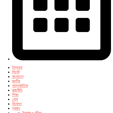
বিশ্বনাথ
সিলেট
বাংলাদেশ
জাতীয়
আন্তর্জাতিক
রাজনীতি
শিক্ষা
খেলা
বিনোদন
প্রবাস
ইসলাম ও জীবন