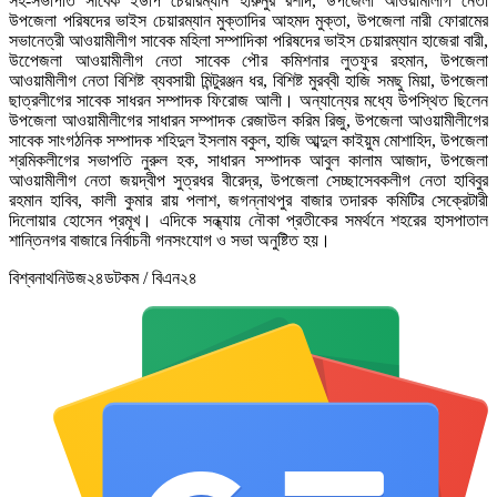
সহ-সভাপতি সাবেক ইউপি চেয়ারম্যান হারুনুর রশীদ, উপজেলা আওয়ামীলীগ নেতা
উপজেলা পরিষদের ভাইস চেয়ারম্যান মুক্তাদির আহমদ মুক্তা, উপজেলা নারী ফোরামের
সভানেত্রী আওয়ামীলীগ সাবেক মহিলা সম্পাদিকা পরিষদের ভাইস চেয়ারম্যান হাজেরা বারী,
উপেেজলা আওয়ামীলীগ নেতা সাবেক পৌর কমিশনার লুতফুর রহমান, উপজেলা
আওয়ামীলীগ নেতা বিশিষ্ট ব্যবসায়ী মিন্টুরঞ্জন ধর, বিশিষ্ট মুরব্বী হাজি সমছু মিয়া, উপজেলা
ছাত্রলীগের সাবেক সাধরন সম্পাদক ফিরোজ আলী। অন্যান্যের মধ্যে উপস্থিত ছিলেন
উপজেলা আওয়ামীলীগের সাধারন সম্পাদক রেজাউল করিম রিজু, উপজেলা আওয়ামীলীগের
সাবেক সাংগঠনিক সম্পাদক শহিদুল ইসলাম বকুল, হাজি আব্দুল কাইয়ুম মোশাহিদ, উপজেলা
শ্রমিকলীগের সভাপতি নুরুল হক, সাধারন সম্পাদক আবুল কালাম আজাদ, উপজেলা
আওয়ামীলীগ নেতা জয়দ্বীপ সুত্রধর বীরেদ্র, উপজেলা সেচ্ছাসেবকলীগ নেতা হাবিবুর
রহমান হাবিব, কালী কুমার রায় পলাশ, জগন্নাথপুর বাজার তদারক কমিটির সেক্রেটারী
দিলোয়ার হোসেন প্রমূখ। এদিকে সন্ধ্যায় নৌকা প্রতীকের সমর্থনে শহরের হাসপাতাল
শান্তিনগর বাজারে নির্বাচনী গনসংযোগ ও সভা অনুষ্টিত হয়।
বিশ্বনাথনিউজ২৪ডটকম / বিএন২৪