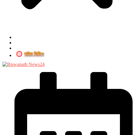
লাইভ ভিডিও