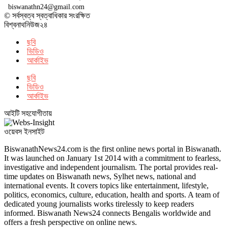
biswanathn24@gmail.com
© সর্বস্বত্ব স্বত্বাধিকার সংরক্ষিত
বিশ্বনাথনিউজ২৪
ছবি
ভিডিও
আর্কাইভ
ছবি
ভিডিও
আর্কাইভ
আইটি সহযোগীতায়
ওয়েবস ইনসাইট
BiswanathNews24.com is the first online news portal in Biswanath.
It was launched on January 1st 2014 with a commitment to fearless,
investigative and independent journalism. The portal provides real-
time updates on Biswanath news, Sylhet news, national and
international events. It covers topics like entertainment, lifestyle,
politics, economics, culture, education, health and sports. A team of
dedicated young journalists works tirelessly to keep readers
informed. Biswanath News24 connects Bengalis worldwide and
offers a fresh perspective on online news.