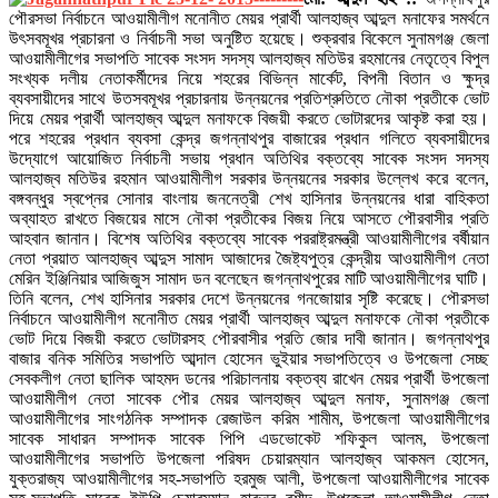
পৌরসভা নির্বাচনে আওয়ামীলীগ মনোনীত মেয়র প্রার্থী আলহাজ্ব আব্দুল মনাফের সমর্থনে
উৎসবমূখর প্রচারনা ও নির্বাচনী সভা অনুষ্টিত হয়েছে। শুক্রবার বিকেলে সুনামগঞ্জ জেলা
আওয়ামীলীগের সভাপতি সাবেক সংসদ সদস্য আলহাজ্ব মতিউর রহমানের নেতৃত্বে বিপুল
সংখ্যক দলীয় নেতাকর্মীদের নিয়ে শহরের বিভিন্ন মার্কেট, বিপনী বিতান ও ক্ষুদ্র
ব্যবসায়ীদের সাথে উতসবমূখর প্রচারনায় উন্নয়নের প্রতিশ্রুতিতে নৌকা প্রতীকে ভোট
দিয়ে মেয়র প্রার্থী আলহাজ্ব আব্দুল মনাফকে বিজয়ী করতে ভোটারদের আকৃষ্ট করা হয়।
পরে শহরের প্রধান ব্যবসা কেন্দ্র জগন্নাথপুর বাজারের প্রধান গলিতে ব্যবসায়ীদের
উদ্যোগে আয়োজিত নির্বাচনী সভায় প্রধান অতিথির বক্তব্যে সাবেক সংসদ সদস্য
আলহাজ্ব মতিউর রহমান আওয়ামীলীগ সরকার উন্নয়নের সরকার উল্লেখ করে বলেন,
বঙ্গবন্ধুর স্বপ্নের সোনার বাংলায় জননেত্রী শেখ হাসিনার উন্নয়নের ধারা বাহিকতা
অব্যাহত রাখতে বিজয়ের মাসে নৌকা প্রতীকের বিজয় নিয়ে আসতে পৌরবাসীর প্রতি
আহবান জানান। বিশেষ অতিথির বক্তব্যে সাবেক পররাষ্ট্রমন্ত্রী আওয়ামীলীগের বর্ষীয়ান
নেতা প্রয়াত আলহাজ্ব আব্দুস সামাদ আজাদের জৈষ্ট্যপুত্র কেন্দ্রীয় আওয়ামীলীগ নেতা
মেরিন ইঞ্জিনিয়ার আজিজুস সামাদ ডন বলেছেন জগন্নাথপুরের মাটি আওয়ামীলীগের ঘাটি।
তিনি বলেন, শেখ হাসিনার সরকার দেশে উন্নয়নের গনজোয়ার সৃষ্টি করেছে। পৌরসভা
নির্বাচনে আওয়ামীলীগ মনোনীত মেয়র প্রার্থী আলহাজ্ব আব্দুল মনাফকে নৌকা প্রতীকে
ভোট দিয়ে বিজয়ী করতে ভোটারসহ পৌরবাসীর প্রতি জোর দাবী জানান। জগন্নাথপুর
বাজার বনিক সমিতির সভাপতি আব্দাল হোসেন ভুইয়ার সভাপতিত্বে ও উপজেলা সেচ্ছ
সেবকলীগ নেতা ছালিক আহমদ ডনের পরিচালনায় বক্তব্য রাখেন মেয়র প্রার্থী উপজেলা
আওয়ামীলীগ নেতা সাবেক পৌর মেয়র আলহাজ্ব আব্দুল মনাফ, সুনামগঞ্জ জেলা
আওয়ামীলীগের সাংগঠনিক সম্পাদক রেজাউল করিম শামীম, উপজেলা আওয়ামীলীগের
সাবেক সাধারন সম্পাদক সাবেক পিপি এডভোকেট শফিকুল আলম, উপজেলা
আওয়ামীলীগের সভাপতি উপজেলা পরিষদ চেয়ারম্যান আলহাজ্ব আকমল হোসেন,
যুক্তরাজ্য আওয়ামীলীগের সহ-সভাপতি হরমুজ আলী, উপজেলা আওয়ামীলীগের সাবেক