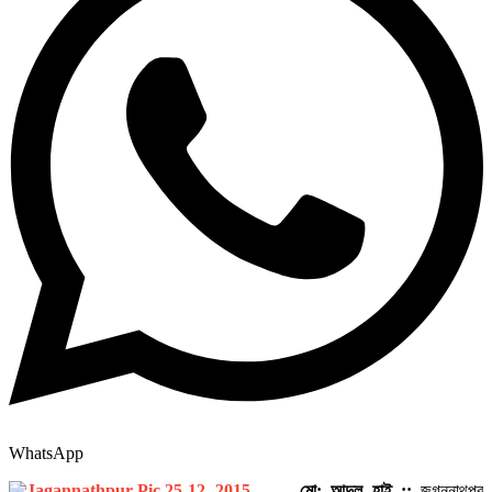
WhatsApp
মো: আব্দুল হাই ::
জগন্নাথপুর