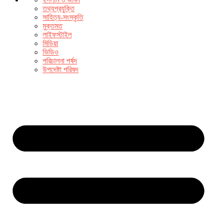
তথ্যপ্রযুক্তি
সাহিত্য-সংস্কৃতি
মুক্তমত
লাইফস্টাইল
মিডিয়া
ভিডিও
পরিচালনা পর্ষদ
উপদেষ্টা পরিষদ