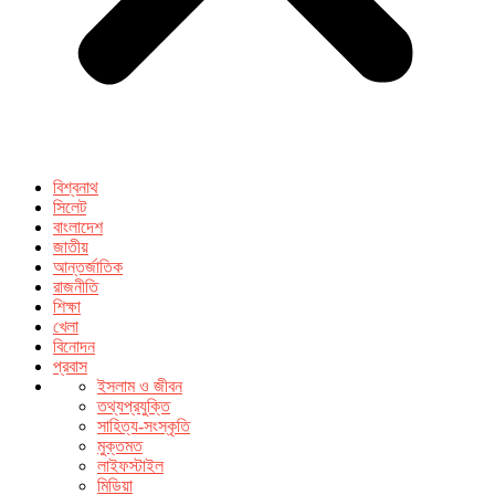
বিশ্বনাথ
সিলেট
বাংলাদেশ
জাতীয়
আন্তর্জাতিক
রাজনীতি
শিক্ষা
খেলা
বিনোদন
প্রবাস
ইসলাম ও জীবন
তথ্যপ্রযুক্তি
সাহিত্য-সংস্কৃতি
মুক্তমত
লাইফস্টাইল
মিডিয়া