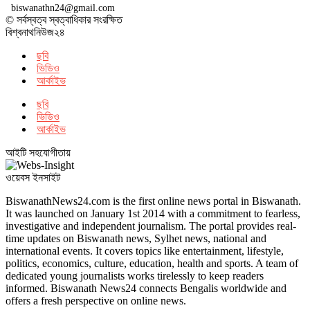
biswanathn24@gmail.com
© সর্বস্বত্ব স্বত্বাধিকার সংরক্ষিত
বিশ্বনাথনিউজ২৪
ছবি
ভিডিও
আর্কাইভ
ছবি
ভিডিও
আর্কাইভ
আইটি সহযোগীতায়
ওয়েবস ইনসাইট
BiswanathNews24.com is the first online news portal in Biswanath.
It was launched on January 1st 2014 with a commitment to fearless,
investigative and independent journalism. The portal provides real-
time updates on Biswanath news, Sylhet news, national and
international events. It covers topics like entertainment, lifestyle,
politics, economics, culture, education, health and sports. A team of
dedicated young journalists works tirelessly to keep readers
informed. Biswanath News24 connects Bengalis worldwide and
offers a fresh perspective on online news.