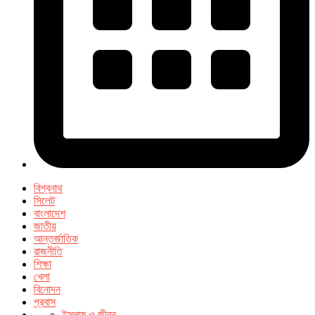
বিশ্বনাথ
সিলেট
বাংলাদেশ
জাতীয়
আন্তর্জাতিক
রাজনীতি
শিক্ষা
খেলা
বিনোদন
প্রবাস
ইসলাম ও জীবন