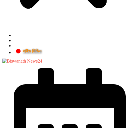
লাইভ ভিডিও