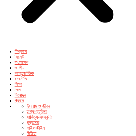
বিশ্বনাথ
সিলেট
বাংলাদেশ
জাতীয়
আন্তর্জাতিক
রাজনীতি
শিক্ষা
খেলা
বিনোদন
প্রবাস
ইসলাম ও জীবন
তথ্যপ্রযুক্তি
সাহিত্য-সংস্কৃতি
মুক্তমত
লাইফস্টাইল
মিডিয়া