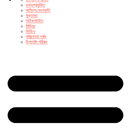
তথ্যপ্রযুক্তি
সাহিত্য-সংস্কৃতি
মুক্তমত
লাইফস্টাইল
মিডিয়া
ভিডিও
পরিচালনা পর্ষদ
উপদেষ্টা পরিষদ