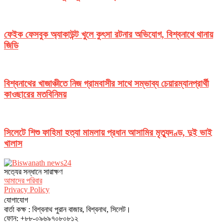
ফেইক ফেসবুক অ্যাকাউন্ট খুলে কুৎসা রটনার অভিযোগ, বিশ্বনাথে থানায়
জিডি
বিশ্বনাথের খাজাঞ্চীতে নিজ গ্রামবাসীর সাথে সম্ভাব্য চেয়ারম্যানপ্রার্থী
কাওছারের মতবিনিময়
সিলেটে শিশু ফাহিমা হত্যা মামলায় প্রধান আসামির মৃত্যুদণ্ড, দুই ভাই
খালাস
সত‌্যের সন্ধানে সারাক্ষণ
আমাদের পরিবার
Privacy Policy
যোগাযোগ
বার্তা কক্ষ : বিশ্বনাথ পুরান বাজার, বিশ্বনাথ, সিলেট।
ফোন: +৮৮-০৯৬৯৭০৮০৮১২