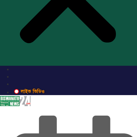
লাইভ ভিডিও