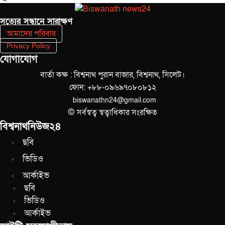
সত‌্যের সন্ধানে সারাক্ষণ
আমাদের পরিবার
Privacy Policy
যোগাযোগ
বার্তা কক্ষ : বিশ্বনাথ পুরান বাজার, বিশ্বনাথ, সিলেট।
ফোন: +৮৮-০৯৬৯৭০৮০৮১২
biswanathn24@gmail.com
© সর্বস্বত্ব স্বত্বাধিকার সংরক্ষিত
বিশ্বনাথনিউজ২৪
ছবি
ভিডিও
আর্কাইভ
ছবি
ভিডিও
আর্কাইভ