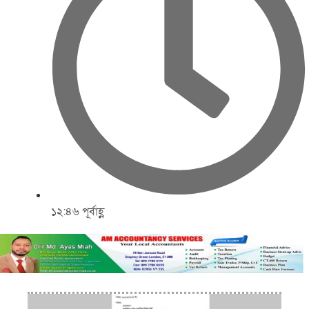
১২:৪৬ পূর্বাহ্ণ