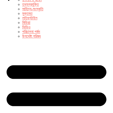
তথ্যপ্রযুক্তি
সাহিত্য-সংস্কৃতি
মুক্তমত
লাইফস্টাইল
মিডিয়া
ভিডিও
পরিচালনা পর্ষদ
উপদেষ্টা পরিষদ