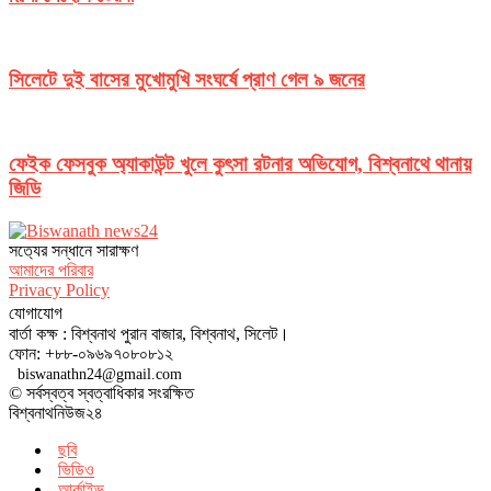
সিলেটে দুই বাসের মুখোমুখি সংঘর্ষে প্রাণ গেল ৯ জনের
ফেইক ফেসবুক অ্যাকাউন্ট খুলে কুৎসা রটনার অভিযোগ, বিশ্বনাথে থানায়
জিডি
সত‌্যের সন্ধানে সারাক্ষণ
আমাদের পরিবার
Privacy Policy
যোগাযোগ
বার্তা কক্ষ : বিশ্বনাথ পুরান বাজার, বিশ্বনাথ, সিলেট।
ফোন: +৮৮-০৯৬৯৭০৮০৮১২
biswanathn24@gmail.com
© সর্বস্বত্ব স্বত্বাধিকার সংরক্ষিত
বিশ্বনাথনিউজ২৪
ছবি
ভিডিও
আর্কাইভ