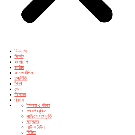
বিশ্বনাথ
সিলেট
বাংলাদেশ
জাতীয়
আন্তর্জাতিক
রাজনীতি
শিক্ষা
খেলা
বিনোদন
প্রবাস
ইসলাম ও জীবন
তথ্যপ্রযুক্তি
সাহিত্য-সংস্কৃতি
মুক্তমত
লাইফস্টাইল
মিডিয়া