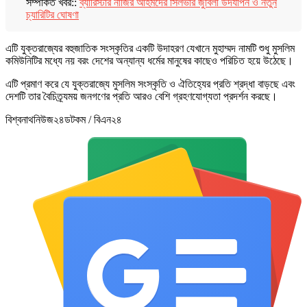
সর্ম্পকিত খবর::
ব্যারিস্টার নাজির আহমদের সিলভার জুবিলী উদযাপন ও নতুন
চ্যারিটির ঘোষণা
এটি যুক্তরাজ্যের বহুজাতিক সংস্কৃতির একটি উদাহরণ যেখানে মুহাম্মদ নামটি শুধু মুসলিম
কমিউনিটির মধ্যে নয় বরং দেশের অন্যান্য ধর্মের মানুষের কাছেও পরিচিত হয়ে উঠেছে।
এটি প্রমাণ করে যে যুক্তরাজ্যে মুসলিম সংস্কৃতি ও ঐতিহ্যের প্রতি শ্রদ্ধা বাড়ছে এবং
দেশটি তার বৈচিত্র্যময় জনগণের প্রতি আরও বেশি গ্রহণযোগ্যতা প্রদর্শন করছে।
বিশ্বনাথনিউজ২৪ডটকম / বিএন২৪