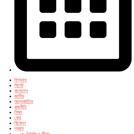
বিশ্বনাথ
সিলেট
বাংলাদেশ
জাতীয়
আন্তর্জাতিক
রাজনীতি
শিক্ষা
খেলা
বিনোদন
প্রবাস
ইসলাম ও জীবন