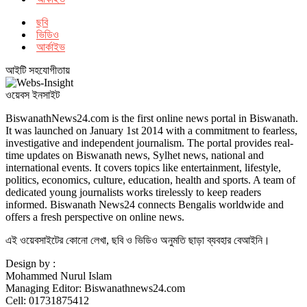
ছবি
ভিডিও
আর্কাইভ
আইটি সহযোগীতায়
ওয়েবস ইনসাইট
BiswanathNews24.com is the first online news portal in Biswanath.
It was launched on January 1st 2014 with a commitment to fearless,
investigative and independent journalism. The portal provides real-
time updates on Biswanath news, Sylhet news, national and
international events. It covers topics like entertainment, lifestyle,
politics, economics, culture, education, health and sports. A team of
dedicated young journalists works tirelessly to keep readers
informed. Biswanath News24 connects Bengalis worldwide and
offers a fresh perspective on online news.
এই ওয়েবসাইটের কোনো লেখা, ছবি ও ভিডিও অনুমতি ছাড়া ব্যবহার বেআইনি।
Design by :
Mohammed Nurul Islam
Managing Editor: Biswanathnews24.com
Cell: 01731875412