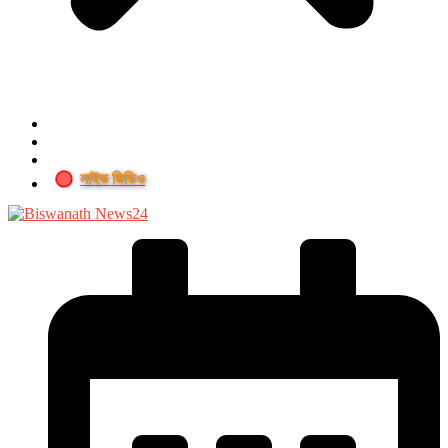
লাইভ ভিডিও