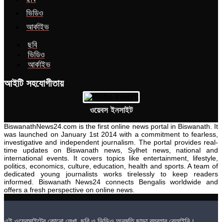
ভিডিও
আর্কাইভ
ছবি
ভিডিও
আর্কাইভ
আইটি সহযোগীতায়
ওয়েবস ইনসাইট
BiswanathNews24.com is the first online news portal in Biswanath. It
was launched on January 1st 2014 with a commitment to fearless,
investigative and independent journalism. The portal provides real-
time updates on Biswanath news, Sylhet news, national and
international events. It covers topics like entertainment, lifestyle,
politics, economics, culture, education, health and sports. A team of
dedicated young journalists works tirelessly to keep readers
informed. Biswanath News24 connects Bengalis worldwide and
offers a fresh perspective on online news.
এই ওয়েবসাইটের কোনো লেখা, ছবি ও ভিডিও অনুমতি ছাড়া ব্যবহার বেআইনি।