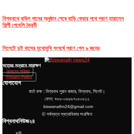
বিশ্বনাথে বাউল গানের অনুষ্ঠান শেষে বাড়ি ফেরার পথে প্রাণ হারালেন
শিল্পী পেহেলি ভৈরবী
সিলেটে দুই বাসের মুখোমুখি সংঘর্ষে প্রাণ গেল ৯ জনের
সত‌্যের সন্ধানে সারাক্ষণ
আমাদের পরিবার
Privacy Policy
যোগাযোগ
বার্তা কক্ষ : বিশ্বনাথ পুরান বাজার, বিশ্বনাথ, সিলেট।
ফোন: +৮৮-০৯৬৯৭০৮০৮১২
biswanathn24@gmail.com
© সর্বস্বত্ব স্বত্বাধিকার সংরক্ষিত
বিশ্বনাথনিউজ২৪
ছবি