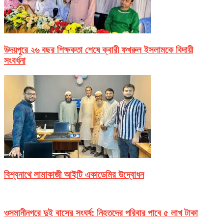
উদয়পুরে ২৬ বছর শিক্ষকতা শেষে ক্বারী ফখরুল ইসলামকে বিদায়ী
সংবর্ধনা
বিশ্বনাথে লামাকাজী আইটি একাডেমির উদ্বোধন
ওসমানীনগরে দুই বাসের সংঘর্ষ: নিহতদের পরিবার পাবে ৫ লাখ টাকা