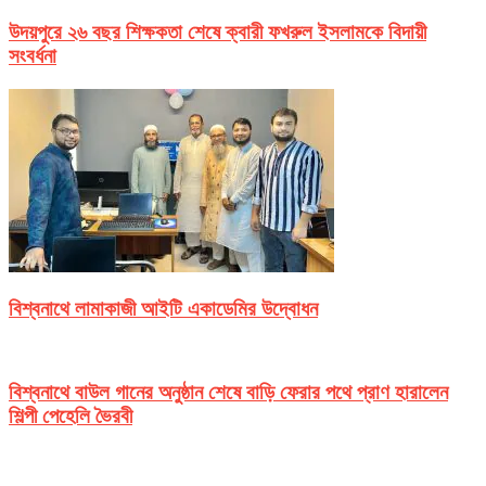
উদয়পুরে ২৬ বছর শিক্ষকতা শেষে ক্বারী ফখরুল ইসলামকে বিদায়ী
সংবর্ধনা
বিশ্বনাথে লামাকাজী আইটি একাডেমির উদ্বোধন
বিশ্বনাথে বাউল গানের অনুষ্ঠান শেষে বাড়ি ফেরার পথে প্রাণ হারালেন
শিল্পী পেহেলি ভৈরবী