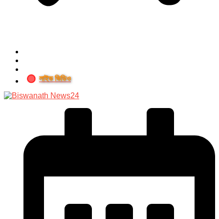
লাইভ ভিডিও