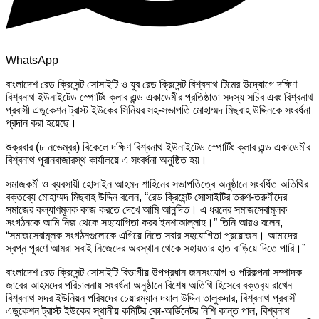
WhatsApp
বাংলাদেশ রেড ক্রিসেন্ট সোসাইটি ও যুব রেড ক্রিসেন্ট বিশ্বনাথ টিমের উদ্যোগে দক্ষিণ
বিশ্বনাথ ইউনাইটেড স্পোর্টিং ক্লাব এন্ড একাডেমীর প্রতিষ্ঠাতা সদস্য সচিব এবং বিশ্বনাথ
প্রবাসী এডুকেশন ট্রাস্ট ইউকের সিনিয়র সহ-সভাপতি মোহাম্মদ মিছবাহ উদ্দিনকে সংবর্ধনা
প্রদান করা হয়েছে।
শুক্রবার (৮ নভেম্বর) বিকেলে দক্ষিণ বিশ্বনাথ ইউনাইটেড স্পোর্টিং ক্লাব এন্ড একাডেমীর
বিশ্বনাথ পুরানবাজারস্থ কার্যালয়ে এ সংবর্ধনা অনুষ্ঠিত হয়।
সমাজকর্মী ও ব্যবসায়ী হোসাইন আহমদ শাহিনের সভাপতিত্বে অনুষ্ঠানে সংবর্ধিত অতিথির
বক্তব্যে মোহাম্মদ মিছবাহ উদ্দিন বলেন, “রেড ক্রিসেন্ট সোসাইটির তরুণ-তরুণীদের
সমাজের কল্যাণমূলক কাজ করতে দেখে আমি আনন্দিত। এ ধরনের সমাজসেবামূলক
সংগঠনকে আমি নিজ থেকে সহযোগিতা করব ইনশাআল্লাহ।” তিনি আরও বলেন,
“সমাজসেবামূলক সংগঠনগুলোকে এগিয়ে নিতে সবার সহযোগিতা প্রয়োজন। আমাদের
স্বপ্ন পূরণে আমরা সবাই নিজেদের অবস্থান থেকে সহায়তার হাত বাড়িয়ে দিতে পারি।”
বাংলাদেশ রেড ক্রিসেন্ট সোসাইটি বিভাগীয় উপপ্রধান জনসংযোগ ও পরিকল্পনা সম্পাদক
জাবের আহমদের পরিচালনায় সংবর্ধনা অনুষ্ঠানে বিশেষ অতিথি হিসেবে বক্তব‌্য রাখেন
বিশ্বনাথ সদর ইউনিয়ন পরিষদের চেয়ারম্যান দয়াল উদ্দিন তালুকদার, বিশ্বনাথ প্রবাসী
এডুকেশন ট্রাস্ট ইউকের স্থানীয় কমিটির কো-অর্ডিনেটর নিশি কান্ত পাল, বিশ্বনাথ