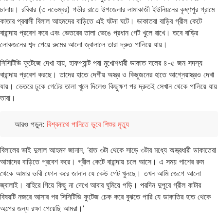
চালায়। রবিবার (৩ নভেম্বর) গভীর রাতে উপজেলার লামাকাজী ইউনিয়নের কৃষ্ণপুর গ্রামে
কাতার প্রবাসী বিলাল আহমদের বাড়িতে এই ঘটনা ঘটে। ডাকাতরা বাড়ির গ্রীল কেটে
বারান্দায় প্রবেশ করে এবং ভেতরের তালা ভেঙে প্রধান গেট খুলে রাখে। তবে বাড়ির
লোকজনের শব্দ পেয়ে রুমের আলো জ্বালালে তারা দ্রুত পালিয়ে যায়।
সিসিটিভি ফুটেজে দেখা যায়, হাফপ্যান্ট পরা মুখোশধারী ডাকাত দলের ৪-৫ জন সদস্য
বারান্দায় প্রবেশ করছে। তাদের হাতে দেশীয় অস্ত্র ও কিছুজনের হাতে আগ্নেয়াস্ত্রও দেখা
যায়। ভেতরে ঢুকে গেটের তালা খুলে দিলেও কিছুক্ষণ পর দ্রুতই সেখান থেকে পালিয়ে যায়
তারা।
আরও পড়ুন:
বিশ্বনাথে পানিতে ডুবে শিশুর মৃত্যু
বিলালের ভাই দুলাল আহমদ জানান, ‘রাত ৩টা থেকে সাড়ে ৩টার মধ্যে অস্ত্রধারী ডাকাতেরা
আমাদের বাড়িতে প্রবেশ করে। গ্রীল কেটে বারান্দায় চলে আসে। এ সময় পাশের রুম
থেকে আমার ভাবী ফোন করে জানান যে কেউ গেট খুলছে। তখন আমি জেগে আলো
জ্বালাই। বাহিরে গিয়ে কিছু না দেখে আবার ঘুমিয়ে পড়ি। পরদিন দুপুরে গ্রীল কাটার
বিষয়টি নজরে আসার পর সিসিটিভি ফুটেজ চেক করে বুঝতে পারি যে ডাকাতির হাত থেকে
অল্পের জন্য রক্ষা পেয়েছি আমরা।’