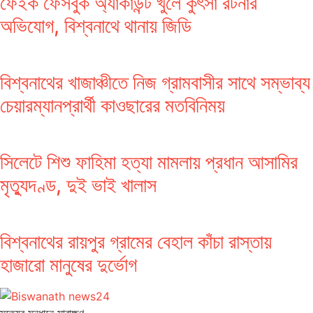
ফেইক ফেসবুক অ্যাকাউন্ট খুলে কুৎসা রটনার
অভিযোগ, বিশ্বনাথে থানায় জিডি
বিশ্বনাথের খাজাঞ্চীতে নিজ গ্রামবাসীর সাথে সম্ভাব্য
চেয়ারম্যানপ্রার্থী কাওছারের মতবিনিময়
সিলেটে শিশু ফাহিমা হত্যা মামলায় প্রধান আসামির
মৃত্যুদণ্ড, দুই ভাই খালাস
বিশ্বনাথের রায়পুর গ্রামের বেহাল কাঁচা রাস্তায়
হাজারো মানুষের দুর্ভোগ
সত‌্যের সন্ধানে সারাক্ষণ