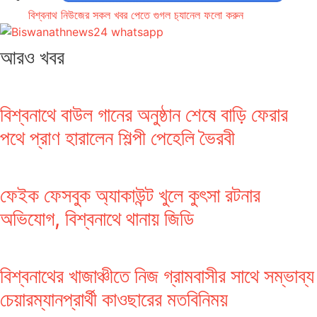
বিশ্বনাথ নিউজের সকল খবর পেতে গুগল চ‌্যানেল ফলো করুন
আরও খবর
বিশ্বনাথে বাউল গানের অনুষ্ঠান শেষে বাড়ি ফেরার
পথে প্রাণ হারালেন শিল্পী পেহেলি ভৈরবী
ফেইক ফেসবুক অ্যাকাউন্ট খুলে কুৎসা রটনার
অভিযোগ, বিশ্বনাথে থানায় জিডি
বিশ্বনাথের খাজাঞ্চীতে নিজ গ্রামবাসীর সাথে সম্ভাব্য
চেয়ারম্যানপ্রার্থী কাওছারের মতবিনিময়