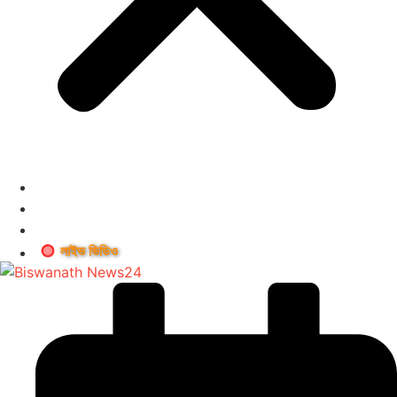
লাইভ ভিডিও