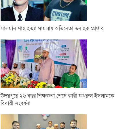
সালমান শাহ হত্যা মামলায় অভিনেতা ডন হক গ্রেপ্তার
উদয়পুরে ২৬ বছর শিক্ষকতা শেষে ক্বারী ফখরুল ইসলামকে
বিদায়ী সংবর্ধনা