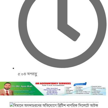
৫:০৩ অপরাহ্ণ