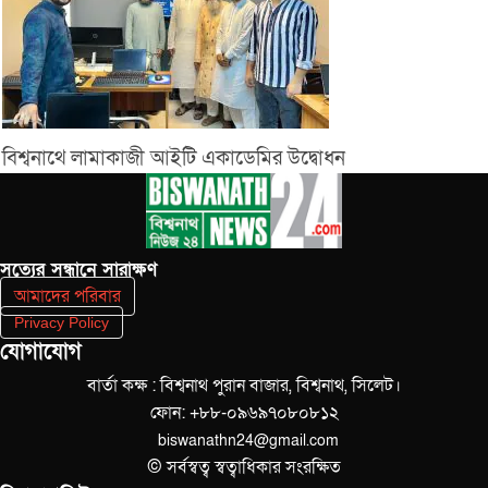
বিশ্বনাথে লামাকাজী আইটি একাডেমির উদ্বোধন
সত‌্যের সন্ধানে সারাক্ষণ
আমাদের পরিবার
Privacy Policy
যোগাযোগ
বার্তা কক্ষ : বিশ্বনাথ পুরান বাজার, বিশ্বনাথ, সিলেট।
ফোন: +৮৮-০৯৬৯৭০৮০৮১২
biswanathn24@gmail.com
© সর্বস্বত্ব স্বত্বাধিকার সংরক্ষিত