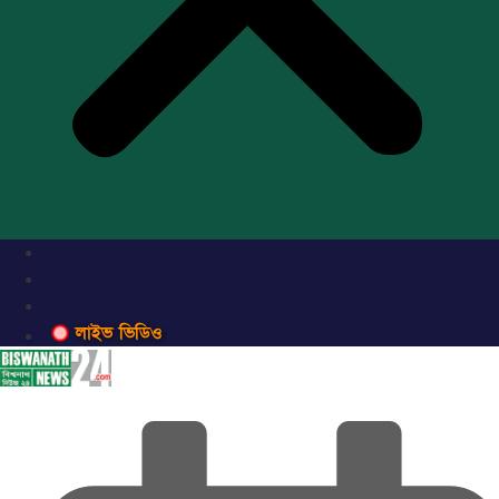
লাইভ ভিডিও