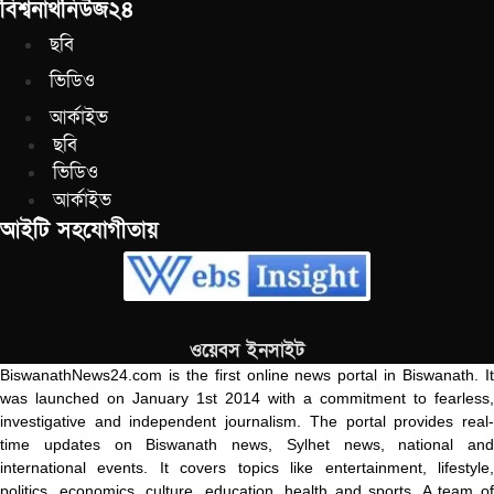
বিশ্বনাথনিউজ২৪
ছবি
ভিডিও
আর্কাইভ
ছবি
ভিডিও
আর্কাইভ
আইটি সহযোগীতায়
ওয়েবস ইনসাইট
BiswanathNews24.com is the first online news portal in Biswanath. It
was launched on January 1st 2014 with a commitment to fearless,
investigative and independent journalism. The portal provides real-
time updates on Biswanath news, Sylhet news, national and
international events. It covers topics like entertainment, lifestyle,
politics, economics, culture, education, health and sports. A team of