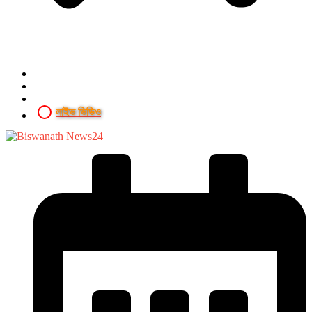
লাইভ ভিডিও