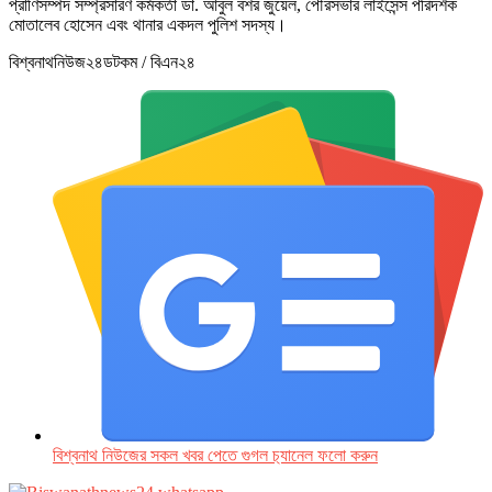
প্রাণিসম্পদ সম্প্রসারণ কর্মকর্তা ডা. আবুল বশর জুয়েল, পৌরসভার লাইসেন্স পরিদর্শক
মোতালেব হোসেন এবং থানার একদল পুলিশ সদস্য।
বিশ্বনাথনিউজ২৪ডটকম / বিএন২৪
বিশ্বনাথ নিউজের সকল খবর পেতে গুগল চ‌্যানেল ফলো করুন