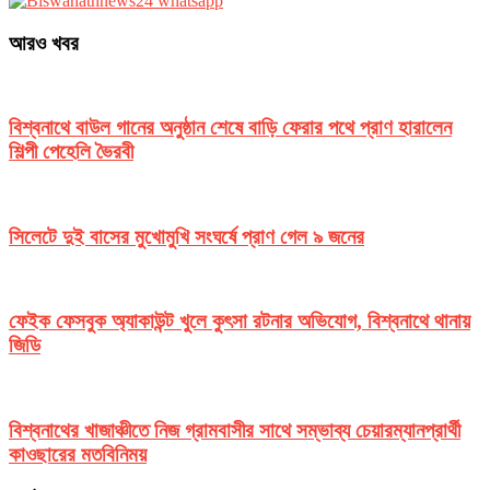
আরও খবর
বিশ্বনাথে বাউল গানের অনুষ্ঠান শেষে বাড়ি ফেরার পথে প্রাণ হারালেন
শিল্পী পেহেলি ভৈরবী
সিলেটে দুই বাসের মুখোমুখি সংঘর্ষে প্রাণ গেল ৯ জনের
ফেইক ফেসবুক অ্যাকাউন্ট খুলে কুৎসা রটনার অভিযোগ, বিশ্বনাথে থানায়
জিডি
বিশ্বনাথের খাজাঞ্চীতে নিজ গ্রামবাসীর সাথে সম্ভাব্য চেয়ারম্যানপ্রার্থী
কাওছারের মতবিনিময়