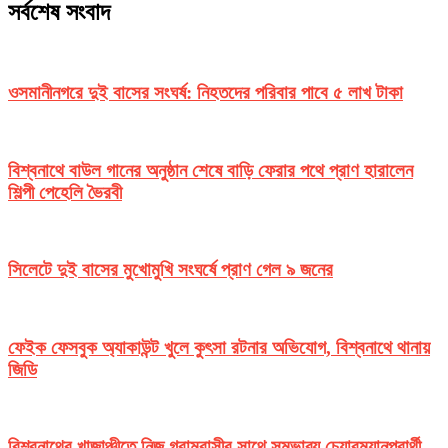
সর্বশেষ সংবাদ
ওসমানীনগরে দুই বাসের সংঘর্ষ: নিহতদের পরিবার পাবে ৫ লাখ টাকা
বিশ্বনাথে বাউল গানের অনুষ্ঠান শেষে বাড়ি ফেরার পথে প্রাণ হারালেন
শিল্পী পেহেলি ভৈরবী
সিলেটে দুই বাসের মুখোমুখি সংঘর্ষে প্রাণ গেল ৯ জনের
ফেইক ফেসবুক অ্যাকাউন্ট খুলে কুৎসা রটনার অভিযোগ, বিশ্বনাথে থানায়
জিডি
বিশ্বনাথের খাজাঞ্চীতে নিজ গ্রামবাসীর সাথে সম্ভাব্য চেয়ারম্যানপ্রার্থী