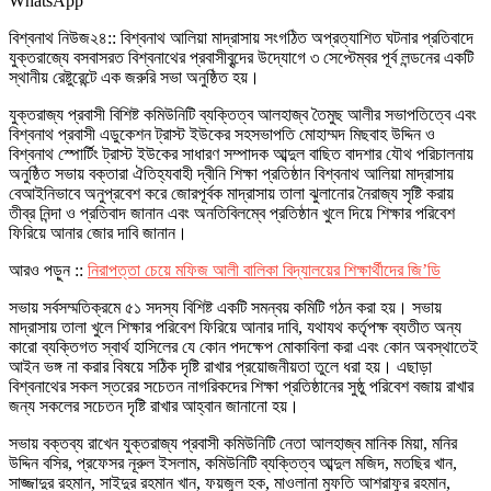
WhatsApp
বিশ্বনাথ নিউজ২৪:: বিশ্বনাথ আলিয়া মাদ্রাসায় সংগঠিত অপ্রত্যাশিত ঘটনার প্রতিবাদে
যুক্তরাজ্যে বসবাসরত বিশ্বনাথের প্রবাসীবৃন্দের উদ্যোগে ৩ সেপ্টেম্বর পূর্ব লন্ডনের একটি
স্থানীয় রেষ্টুরেন্টে এক জরুরি সভা অনুষ্ঠিত হয়।
যুক্তরাজ্য প্রবাসী বিশিষ্ট কমিউনিটি ব্যক্তিত্ব আলহাজ্ব তৈমুছ আলীর সভাপতিত্বে এবং
বিশ্বনাথ প্রবাসী এডুকেশন ট্রাস্ট ইউকের সহসভাপতি মোহাম্মদ মিছবাহ উদ্দিন ও
বিশ্বনাথ স্পোর্টিং ট্রাস্ট ইউকের সাধারণ সম্পাদক আব্দুল বাছিত বাদশার যৌথ পরিচালনায়
অনুষ্ঠিত সভায় বক্তারা ঐতিহ্যবাহী দ্বীনি শিক্ষা প্রতিষ্ঠান বিশ্বনাথ আলিয়া মাদ্রাসায়
বেআইনিভাবে অনুপ্রবেশ করে জোরপূর্বক মাদ্রাসায় তালা ঝুলানোর নৈরাজ্য সৃষ্টি করায়
তীব্র নিন্দা ও প্রতিবাদ জানান এবং অনতিবিলম্বে প্রতিষ্ঠান খুলে দিয়ে শিক্ষার পরিবেশ
ফিরিয়ে আনার জোর দাবি জানান।
আরও পড়ুন ::
নিরাপত্তা চেয়ে মফিজ আলী বালিকা বিদ্যালয়ের শিক্ষার্থীদের জি’ডি
সভায় সর্বসম্মতিক্রমে ৫১ সদস্য বিশিষ্ট একটি সমন্বয় কমিটি গঠন করা হয়। সভায়
মাদ্রাসায় তালা খুলে শিক্ষার পরিবেশ ফিরিয়ে আনার দাবি, যথাযথ কর্তৃপক্ষ ব্যতীত অন্য
কারো ব্যক্তিগত স্বার্থ হাসিলের যে কোন পদক্ষেপ মোকাবিলা করা এবং কোন অবস্থাতেই
আইন ভঙ্গ না করার বিষয়ে সঠিক দৃষ্টি রাখার প্রয়োজনীয়তা তুলে ধরা হয়। এছাড়া
বিশ্বনাথের সকল স্তরের সচেতন নাগরিকদের শিক্ষা প্রতিষ্ঠানের সুষ্ঠু পরিবেশ বজায় রাখার
জন্য সকলের সচেতন দৃষ্টি রাখার আহ্বান জানানো হয়।
সভায় বক্তব্য রাখেন যুক্তরাজ্য প্রবাসী কমিউনিটি নেতা আলহাজ্ব মানিক মিয়া, মনির
উদ্দিন বসির, প্রফেসর নূরুল ইসলাম, কমিউনিটি ব্যক্তিত্ব আব্দুল মজিদ, মতছির খান,
সাজ্জাদুর রহমান, সাইদুর রহমান খান, ফয়জুল হক, মাওলানা মুফতি আশরাফুর রহমান,