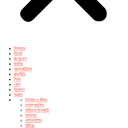
বিশ্বনাথ
সিলেট
বাংলাদেশ
জাতীয়
আন্তর্জাতিক
রাজনীতি
শিক্ষা
খেলা
বিনোদন
প্রবাস
ইসলাম ও জীবন
তথ্যপ্রযুক্তি
সাহিত্য-সংস্কৃতি
মুক্তমত
লাইফস্টাইল
মিডিয়া