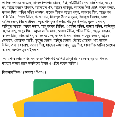
হাফিজ হোসেন আহমদ, সাবেক স্পিকার আয়াছ মিয়া, কমিউনিটি নেতা আজম খান, আব্দুর
রব, আব্দুর রহমান হান্নান, আনোয়ার খান, আব্দুল কাইয়ুম, আফছর মিয়া ছোট, আব্দুল কদ্দুছ,
ফারুক মিয়া, নাছির উদ্দিন আহমদ, সাবেক শিক্ষক আব্দুল গফুর, আকলুছ মিয়া, আব্দুর রব,
কবির মিয়া, নিজাম উদ্দিন, খালেদ খান, সিরাজুল ইসলাম সুমন, সিরাজুল ইসলাম, রুহুল
আমিন চমক, গিয়াস উদ্দিন সেবুল, শফিকুল ইসলাম, শরিফুল ইসলাম, নুরুল ইসলাম,
সাদিকুর আহমদ, আব্দুল মনাফ, আবু বক্কর সিদ্দিক, ওয়াহিদ উদ্দিন, কামাল উদ্দিন, আজিজুর
রহমান রাজু, আঙ্গুর মিয়া, আব্দুল হামিদ মালা, হেলাল উদ্দিন, শরিফ উদ্দিন, আব্দুর রাজ্জাক,
ফারুক মিয়া, আল-আমিন, রাসেল আহমদ, জসিম উদ্দিন সেলিম, ফয়জুর রহমান, আব্দুস
সোবহান, মোহাম্মদ আলী, লুৎফুর রহমান, হাবিবুর রহমান, দৌলত হোসেন, শাহ জামাল
উদ্দিন, এস এ সালাম, রাসেল মিয়া, সাইদুর রহমান রাজু, দুদু মিয়া, সাংবাদিক জাকির হোসেন
কয়েস, সংগঠক নুরুল ইসলাম।
সভা শেষে দোয়া পরিচালনা করেন বিশ্বনাথ আলিয়া মাদ্রাসার সাবেক ছাত্র ও শিক্ষক,
বায়তুল আমান জামে মসজিদের ইমাম ও খতিব আব্দুল মানিক।
বিশ্বনাথনিউজ২৪ডটকম / বিএন২৪