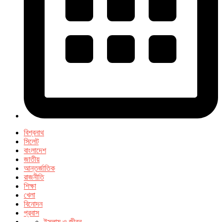
বিশ্বনাথ
সিলেট
বাংলাদেশ
জাতীয়
আন্তর্জাতিক
রাজনীতি
শিক্ষা
খেলা
বিনোদন
প্রবাস
ইসলাম ও জীবন