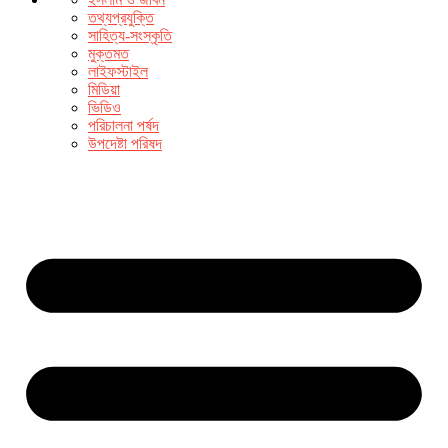
তথ্যপ্রযুক্তি
সাহিত্য-সংস্কৃতি
মুক্তমত
লাইফস্টাইল
মিডিয়া
ভিডিও
পরিচালনা পর্ষদ
উপদেষ্টা পরিষদ