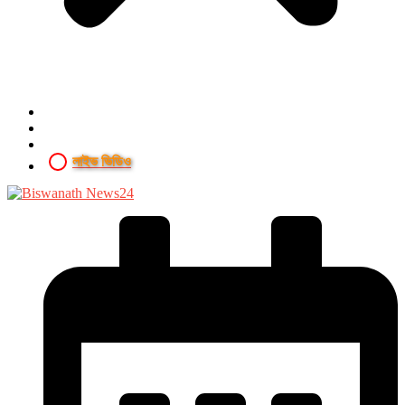
লাইভ ভিডিও