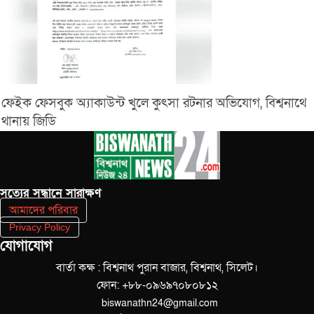
ফেইক ফেসবুক অ্যাকাউন্ট খুলে কুৎসা রটনার অভিযোগ, বিশ্বনাথে
থানায় জিডি
সত‌্যের সন্ধানে সারাক্ষণ
আমাদের পরিবার
Privacy Policy
যোগাযোগ
বার্তা কক্ষ : বিশ্বনাথ পুরান বাজার, বিশ্বনাথ, সিলেট।
ফোন: +৮৮-০৯৬৯৭০৮০৮১২
biswanathn24@gmail.com