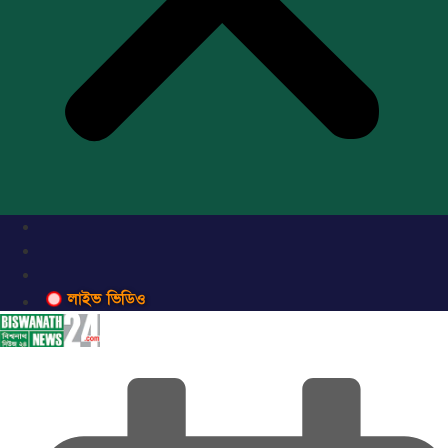
লাইভ ভিডিও