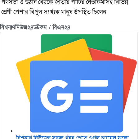
পথসভা ও উঠান বৈঠকে জাতীয় পার্টির নেতাকর্মীসহ বিভিন্ন
শ্রেণী পেশার বিপুল সংখ্যক মানুষ উপস্থিত ছিলেন।
বিশ্বনাথনিউজ২৪ডটকম / বিএন২৪
বিশ্বনাথ নিউজের সকল খবর পেতে গুগল চ‌্যানেল ফলো