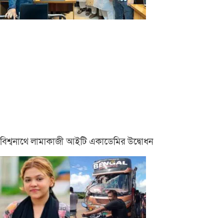
বিশ্বনাথে লামাকাজী আইটি একাডেমির উদ্বোধন