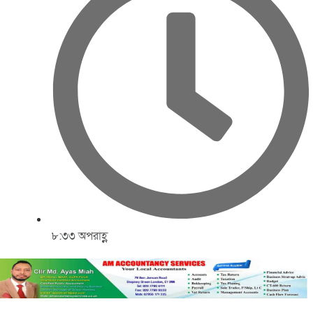
৮:৩৩ অপরাহ্ণ