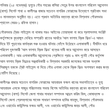
শনিবার (২৫ নভেম্বর) দুপুরে পৌর শহরের বাসিয়া সেতুর উপর বাংলাদেশ পরিবেশ আন্দোলন
(বাপা) সিলেট শাখা ও কালীগঞ্জ বাজার সচেতন নাগরিক ফোরামের উদ্যোগে প্রতিবাদ সভা
ও মানববন্ধন অনুষ্ঠিত হয়। এতে প্রধান অতিথির বক্তব্য রাখেন বিশ্বনাথ পৌরসভার
প্যানেল মেয়র-১ রফিক হাসান।
পৌরসভার ট্রেড লাইসেন্স না থাকার পরও আইনের তোয়াক্কা না করে প্রশাসনসহ সংশিল্ট
কর্তৃপক্ষকে বৃদ্ধাঙ্গুল দেখিয়ে সম্প্রতি রাতের আধাঁরে ‘আল ফালাহ ব্রিক ফিল্ড’-এ আগুন
দিয়ে ইট পুড়ানোর কার্যক্রম শুরু হওয়ায় ঘটনায় ফোঁসে উঠেছেন এলাকাবাসী। দীর্ঘদিন ধরে
পরিবেশ দূষণকারী ‘আল ফালাহ ব্রিক ফিল্ড’ বন্ধের দাবী করে আন্দোলন করে আসছেন
এলাকাবাসী। আর এলাকাবাসীর আন্দোলনের প্রেক্ষিতে প্রায় ৬ মাস পূর্বেই পৌর কর্তৃপক্ষ
আল ফালাহ ব্রিক ফিল্ডের সত্ত্বাধিকারী ও বিশ্বনাথ সরকারি কলেজের সাবেক অধ্যক্ষ
সিরাজুল হককে ট্রেট লাইসেন্স না দিয়ে পৌর এলাকা থেকে ব্রিক ফিল্ড অপসারণ করার জন্য
নোটিশ দিয়েছে।
কালীগঞ্জ বাজার সচেতন নাগরিক ফোরামের আহবায়ক ফজল খানের সভাপতিত্বে ও যুগ্ম
আহবায়ক এসকে সাজুর পরিচালনায় সভায় বিশেষ অতিথির বক্তব্য রাখেন বাংলাদেশ পরিবেশ
আন্দোলন (বাপা) সিলেট জেলা শাখার সাধারণ সম্পাদক আব্দুল করিম কিম, কোষাধ্যক্ষ ও
সিলেট জেলা প্রেসক্লাবের সাবেক সাধারণ সম্পাদক ছামির মাহমুদ, বিশ্বনাথ পৌরসভায়
২নং ওয়ার্ডের কাউন্সিলর ফজর আলী, ৭নং ওয়ার্ডের কাউন্সিলর জহুর আলী, পৌর