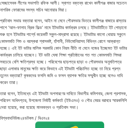
সেচ্ছাসেবক লীগের সভাপতি রফিক আলী। স্বাগত বক্তব্য রাখেন কালীগঞ্জ বাজার সচেতন
নাগরিক ফোরামের সদস্য সচিব আনোয়ার মিয়া।
প্রতিবাদ সভায় বক্তারা বলেন, আইন না মেনে পৌরসভার ভিতরে কালীগঞ্জ বাজারে রাস্তার
পাশে ‘আল-ফালাহ ব্রিক ফিল্ড’ নামে ইটভাটার কার্যক্রম চলছে। ইটভাটাটিতে ইট পোড়ানো
শুরু হলে ইটভাটার পার্শ্বে কয়েকটি স্কুল-মাদ্রাসা রয়েছে। ইটভাটার কালো ধোয়ায় স্কুলে
কোমলমতি শিশু ও বয়স্করা শ্বাসকষ্ট, হাঁপানী, নিউমোনিয়াসহ বিভিন্ন রোগে আক্রান্ত
হচ্ছে। এই ইট ভাটার মালিক সরকারি কোন নিয়ম নীতি না মেনে নজের ইচ্ছেমত ইট ভাটার
কার্যক্রম চালিয়ে যাচ্ছেন। ইট ভাটা ঘেষা শিক্ষা প্রতিষ্ঠানের শত শত কোমলমতি শিশুরা
সবচেয়ে বেশি ক্ষতিগ্রস্থ হচ্ছে। পরিবেশের ছাড়পত্র ছাড়া ও পৌরসভার অনুমতিপত্র
ছাড়া এলাকার মানুষের ক্ষতি করে কিভাবে এই ইটভাটা পরিচালিত হচ্ছে তা নিয়ে প্রশ্ন
তুলেন বক্তারা? কৃষকদের ফসলি জমি ও ফসল ব্যাপক ক্ষতির সম্মুখীন হচ্ছে বলেও দাবি
করেন তারা।
তারা বলেন, ইতিমধ্যে এই ইটভাটা অপসারণের দাবিতে বিভাগীয় কমিশনার, জেলা প্রশাসক,
পরিবেশ অধিদপ্তর, উপজেলা নির্বাহী কর্মকর্তা (ইউএনও) ও পৌর মেয়র বরাবরে স্মারকলিপি
দেয়া হয়েছে, করা হয়েছে মানববন্ধন ও প্রতিবাদ সভা।
বিশ্বনাথনিউজ২৪ডটকম / বিএন২৪