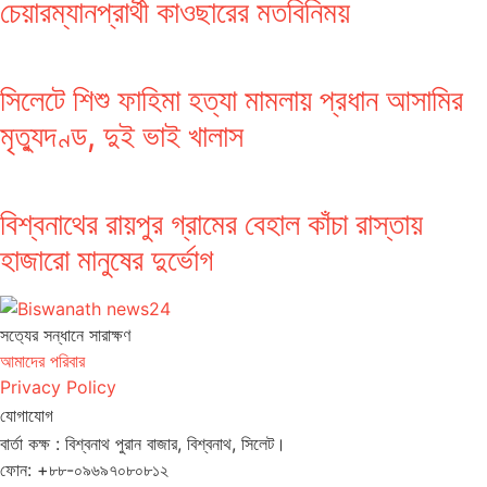
চেয়ারম্যানপ্রার্থী কাওছারের মতবিনিময়
সিলেটে শিশু ফাহিমা হত্যা মামলায় প্রধান আসামির
মৃত্যুদণ্ড, দুই ভাই খালাস
বিশ্বনাথের রায়পুর গ্রামের বেহাল কাঁচা রাস্তায়
হাজারো মানুষের দুর্ভোগ
সত‌্যের সন্ধানে সারাক্ষণ
আমাদের পরিবার
Privacy Policy
যোগাযোগ
বার্তা কক্ষ : বিশ্বনাথ পুরান বাজার, বিশ্বনাথ, সিলেট।
ফোন: +৮৮-০৯৬৯৭০৮০৮১২