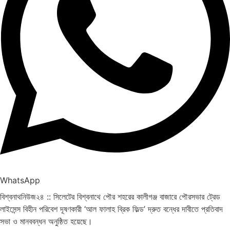
WhatsApp
বিশ্বনাথনিউজ২৪ :: সিলেটের বিশ্বনাথে পৌর শহরের কালীগঞ্জ বাজারে পৌরসভার ট্রেড
লাইসেন্স বিহীন পরিবেশ দূষণকারী ‘আল ফালাহ ব্রিক ফিল্ড’ দ্রুত বন্ধের দাবীতে প্রতিবাদ
সভা ও মানববন্ধন অনুষ্ঠিত হয়েছে।