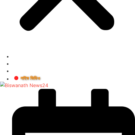
লাইভ ভিডিও