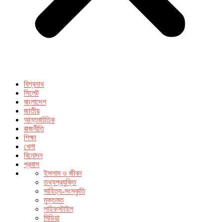
বিশ্বনাথ
সিলেট
বাংলাদেশ
জাতীয়
আন্তর্জাতিক
রাজনীতি
শিক্ষা
খেলা
বিনোদন
প্রবাস
ইসলাম ও জীবন
তথ্যপ্রযুক্তি
সাহিত্য-সংস্কৃতি
মুক্তমত
লাইফস্টাইল
মিডিয়া