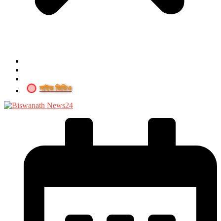
লাইভ ভিডিও