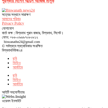
পুরস্কার দিলেন আব্দুল আজিজ মাসুক
সত‌্যের সন্ধানে সারাক্ষণ
আমাদের পরিবার
Privacy Policy
যোগাযোগ
বার্তা কক্ষ : বিশ্বনাথ পুরান বাজার, বিশ্বনাথ, সিলেট।
ফোন: +৮৮-০৯৬৯৭০৮০৮১২
biswanathn24@gmail.com
© সর্বস্বত্ব স্বত্বাধিকার সংরক্ষিত
বিশ্বনাথনিউজ২৪
ছবি
ভিডিও
আর্কাইভ
ছবি
ভিডিও
আর্কাইভ
আইটি সহযোগীতায়
ওয়েবস ইনসাইট