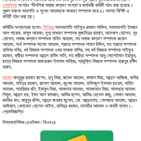
সেবামূলক
সংগঠন ‘দীপশিখা সমাজ কল্যাণ সংস্থা’র কার্যকরী কমিটি গঠন করা হয়েছে।
নুরুল হককে সভাপতি ও সুহেদ আহমদকে সাধারণ সম্পাদক করে ৫১ সদস্য বিশিষ্ট এ
কমিটি গঠন করা হয়।
কমিটির অন্যান্যরা হলেন-
সিনিয়র
সহসভাপতি সাইফুর রহমান শাকিল, সহসভাপতি ইমরান
আল শায়েক, মাসুম আহমদ, যুগ্ম সাধারণ সম্পাদক মুজাহিদুর রহমান, আফজল হোসেন, নূর
হোসেন, সমাজ কল্যাণ সম্পাদক নাহিদ আহমদ, সহ সমাজ কল্যাণ সম্পাদক রুয়েল
আহমদ, অর্থ সম্পাদক সাহেদ আহমদ, প্রচার সম্পাদক শাহাব উদ্দিন, সহ প্রচার সম্পাদক
হাফিজ দবির, ধর্ম বিষয়ক সম্পাদক ওমর ফারুক নাসির, সহ ধর্ম বিষয়ক সম্পাদক সাইফুর
রহমান, ক্রীড়া সম্পাদক আব্দুল হামিদ সানি, সহ ক্রীড়া সম্পাদক আবু সোলেইমান ইয়াকুব,
ছাত্র বিষয়ক সম্পাদক মাজহারুল ইসলাম সাব্বির, প্রযুক্তি বিষয়ক সম্পাদক হারুনুর রশীদ
হারুন,
সদস্য
মাহবুবুর রহমান রাশেদ, দুলু মিয়া, রুবেল আহমদ, কামাল মিয়া, আব্দুল আজিজ, জমির
আহমদ, সাইদুর রহমান, রাসেল আহমদ, জুবেদ আহমদ, হাফিজুল ইসলাম ছায়েম, সাহিদ
আহমদ, শাহরিয়ার রনি, ইয়াকুব মিয়া, আকতার আহমদ, শাহজাহান মিয়া, আফছার আহমদ
শিমুল, আব্দুল হক, ইমন আল কামরান, আমির হুসেন, আমির হোসেন রাজু, নোমান আহমদ,
জাকির খান, মামুনুর রশিদ, আব্দুল জব্বার জুবেল, মো. আব্দুল্লাহ, গোলজার আহমদ, আব্দুল
আউয়াল, বেলায়েত হোসেন সাইফ, হামিদুর রহমান, তানভীর আহমদ ও মাহদী হাসান।-
প্রেসবিজ্ঞপ্তি
বিশ্বনাথনিউজ২৪ডটকম / বিএন২৪