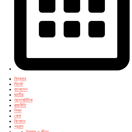
বিশ্বনাথ
সিলেট
বাংলাদেশ
জাতীয়
আন্তর্জাতিক
রাজনীতি
শিক্ষা
খেলা
বিনোদন
প্রবাস
ইসলাম ও জীবন