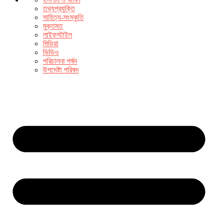
তথ্যপ্রযুক্তি
সাহিত্য-সংস্কৃতি
মুক্তমত
লাইফস্টাইল
মিডিয়া
ভিডিও
পরিচালনা পর্ষদ
উপদেষ্টা পরিষদ