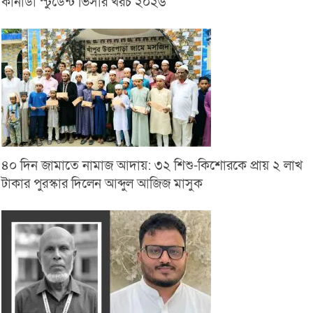
কানাডা স্টুডেন্ট ভিসার খরচ ২০২৬
৪০ দিন জামাতে নামাজ আদায়: ৩২ শিশু-কিশোরকে প্রায় ২ লাখ
টাকার পুরস্কার দিলেন আব্দুল আজিজ মাসুক