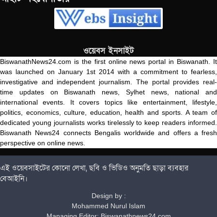
ওয়েবস ইনসাইট
BiswanathNews24.com is the first online news portal in Biswanath. It
was launched on January 1st 2014 with a commitment to fearless,
investigative and independent journalism. The portal provides real-
time updates on Biswanath news, Sylhet news, national and
international events. It covers topics like entertainment, lifestyle,
politics, economics, culture, education, health and sports. A team of
dedicated young journalists works tirelessly to keep readers informed.
Biswanath News24 connects Bengalis worldwide and offers a fresh
perspective on online news.
এই ওয়েবসাইটের কোনো লেখা, ছবি ও ভিডিও অনুমতি ছাড়া ব্যবহার
বেআইনি।
Design by :
Mohammed Nurul Islam
Managing Editor: Biswanathnews24.com