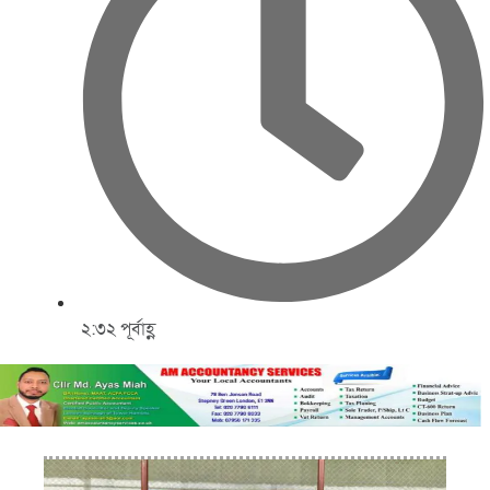
২:৩২ পূর্বাহ্ণ