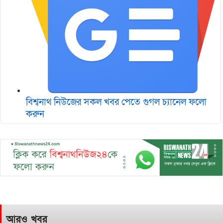
বিশ্বনাথ নিউজের সকল খবর পেতে গুগল চ‌্যানেল ফলো
করুন
আরও খবর