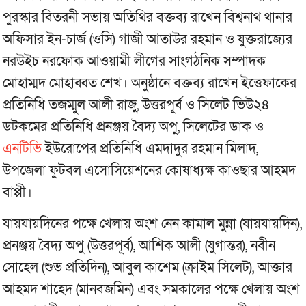
পুরস্কার বিতরনী সভায় অতিথির বক্তব্য রাখেন বিশ্বনাথ থানার
অফিসার ইন-চার্জ (ওসি) গাজী আতাউর রহমান ও যুক্তরাজ্যের
নরউইচ নরফোক আওয়ামী লীগের সাংগঠনিক সম্পাদক
মোহাম্মদ মোহাব্বত শেখ। অনুষ্ঠানে বক্তব্য রাখেন ইত্তেফাকের
প্রতিনিধি তজম্মুল আলী রাজু, উত্তরপূর্ব ও সিলেট ভিউ২৪
ডটকমের প্রতিনিধি প্রনঞ্জয় বৈদ্য অপু, সিলেটের ডাক ও
এনটিভি
ইউরোপের প্রতিনিধি এমদাদুর রহমান মিলাদ,
উপজেলা ফুটবল এসোসিয়েশনের কোষাধ্যক্ষ কাওছার আহমদ
বাপ্পী।
যায়যায়দিনের পক্ষে খেলায় অংশ নেন কামাল মুন্না (যায়যায়দিন),
প্রনঞ্জয় বৈদ্য অপু (উত্তরপূর্ব), আশিক আলী (যুগান্তর), নবীন
সোহেল (শুভ প্রতিদিন), আবুল কাশেম (ক্রাইম সিলেট), আক্তার
আহমদ শাহেদ (মানবজমিন) এবং সমকালের পক্ষে খেলায় অংশ