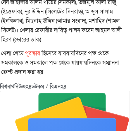
নেন জাহাঙ্গীর আলম খায়ের (সমকাল), তজম্মুল আলী রাজু
(ইত্তেফাক), নূর উদ্দিন (সিলেটের দিনরাত), আব্দুস সালাম
(ইনকিলাব), মিছবাহ উদ্দিন (আমার সংবাদ), মশাহিদ (শ্যমল
সিলেট)। খেলায় রেফারীর দায়িত্ব পালন করেন আহমদ আলী
হিরণ (ভোরের ডাক)।
খেলা শেষে
পুরস্কার
হিসেবে যায়যায়দিনের পক্ষ থেকে
সমকালকে ও সমকালে পক্ষ থেকে যায়যায়দিনকে সম্মাননা
ক্রেস্ট প্রদান করা হয়।
বিশ্বনাথনিউজ২৪ডটকম / বিএন২৪