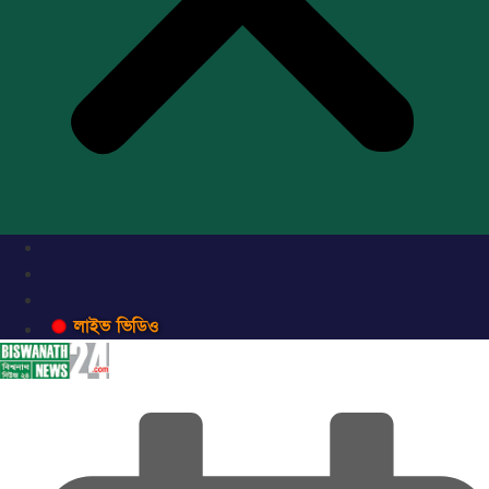
লাইভ ভিডিও