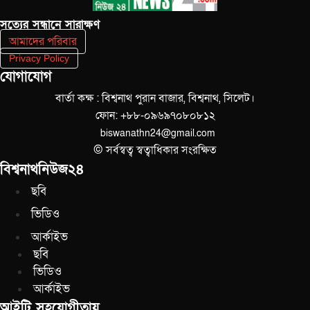
সত‌্যের সন্ধানে সারাক্ষণ
আমাদের পরিবার
Privacy Policy
যোগাযোগ
বার্তা কক্ষ : বিশ্বনাথ পুরান বাজার, বিশ্বনাথ, সিলেট।
ফোন: +৮৮-০৯৬৯৭০৮০৮১২
biswanathn24@gmail.com
© সর্বস্বত্ব স্বত্বাধিকার সংরক্ষিত
বিশ্বনাথনিউজ২৪
ছবি
ভিডিও
আর্কাইভ
ছবি
ভিডিও
আর্কাইভ
আইটি সহযোগীতায়