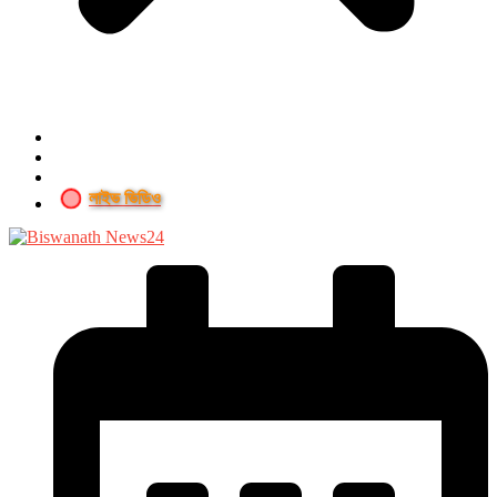
লাইভ ভিডিও