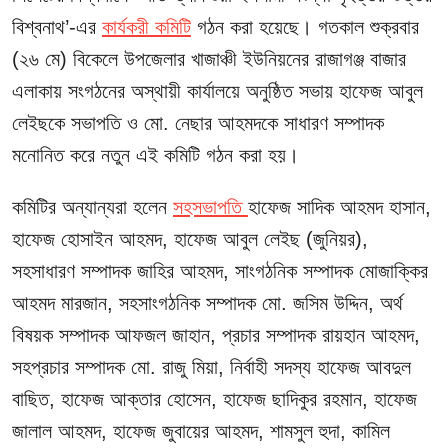
বিশ্বনাথ’-এর
কার্যকরী কমিটি
গঠন করা হয়েছে। গতকাল শুক্রবার
(২৬ মে) বিকেলে উপজেলার খাজাঞ্চী ইউনিয়নের রাজাগঞ্জ বাজার
এলাকায় সংগঠনের অস্থায়ী কার্যালয়ে অনুষ্ঠিত সভায় হাফেজ আবুল
লেইছকে সভাপতি ও মো. নেছার আহমদকে সাধারণ সম্পাদক
মনোনিত করে নতুন এই কমিটি গঠন করা হয়।
কমিটির অন্যান্যরা হলেন
সহসভাপতি
হাফেজ সাদিক আহমদ হাসান,
হাফেজ হোসাইন আহমদ, হাফেজ আবুল লেইছ (জুনিয়র),
সহসাধারণ সম্পাদক জাহির আহমদ, সাংগঠনিক সম্পাদক মোজাক্কির
আহমদ মারজান, সহসাংগঠনিক সম্পাদক মো. জসিম উদ্দিন, অর্থ
বিষয়ক সম্পাদক আফজল জাহান, প্রচার সম্পাদক রায়হান আহমদ,
সহপ্রচার সম্পাদক মো. রাজু মিয়া, নির্বাহী সদস্য হাফেজ আবদুল
বাছিত, হাফেজ আক্তার হোসেন, হাফেজ ছাদিকুর রহমান, হাফেজ
জালাল আহমদ, হাফেজ জুবায়ের আহমদ, শামসুল হুদা, কামিল