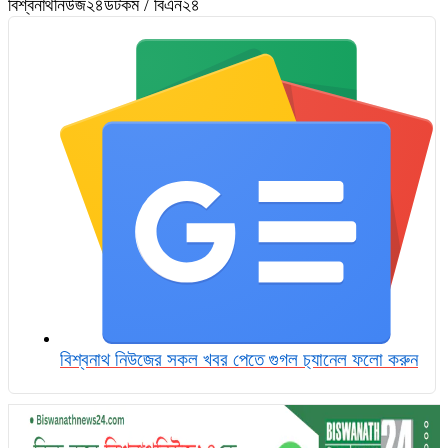
বিশ্বনাথনিউজ২৪ডটকম / বিএন২৪
বিশ্বনাথ নিউজের সকল খবর পেতে গুগল চ‌্যানেল ফলো করুন