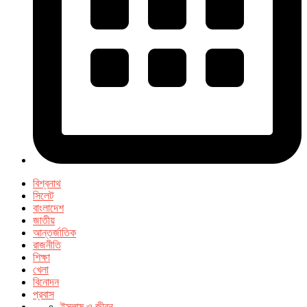
বিশ্বনাথ
সিলেট
বাংলাদেশ
জাতীয়
আন্তর্জাতিক
রাজনীতি
শিক্ষা
খেলা
বিনোদন
প্রবাস
ইসলাম ও জীবন