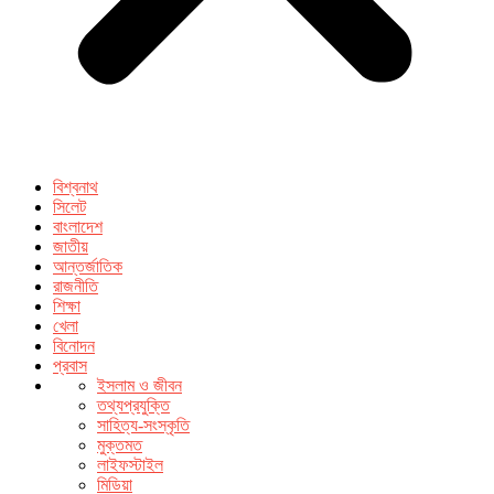
বিশ্বনাথ
সিলেট
বাংলাদেশ
জাতীয়
আন্তর্জাতিক
রাজনীতি
শিক্ষা
খেলা
বিনোদন
প্রবাস
ইসলাম ও জীবন
তথ্যপ্রযুক্তি
সাহিত্য-সংস্কৃতি
মুক্তমত
লাইফস্টাইল
মিডিয়া