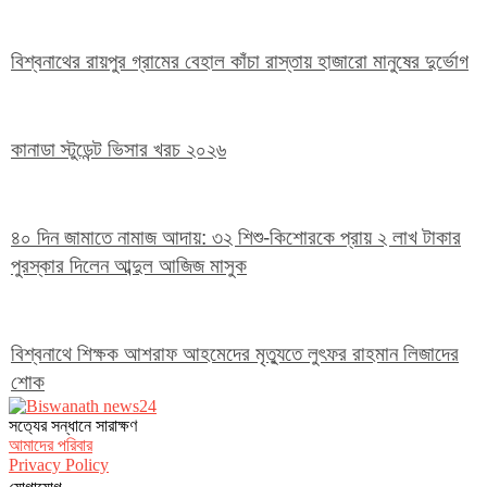
বিশ্বনাথের রায়পুর গ্রামের বেহাল কাঁচা রাস্তায় হাজারো মানুষের দুর্ভোগ
কানাডা স্টুডেন্ট ভিসার খরচ ২০২৬
৪০ দিন জামাতে নামাজ আদায়: ৩২ শিশু-কিশোরকে প্রায় ২ লাখ টাকার
পুরস্কার দিলেন আব্দুল আজিজ মাসুক
বিশ্বনাথে শিক্ষক আশরাফ আহমেদের মৃত্যুতে লুৎফর রাহমান লিজাদের
শোক
সত‌্যের সন্ধানে সারাক্ষণ
আমাদের পরিবার
Privacy Policy