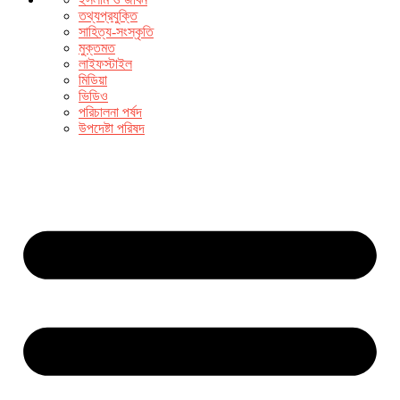
তথ্যপ্রযুক্তি
সাহিত্য-সংস্কৃতি
মুক্তমত
লাইফস্টাইল
মিডিয়া
ভিডিও
পরিচালনা পর্ষদ
উপদেষ্টা পরিষদ