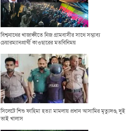
বিশ্বনাথের খাজাঞ্চীতে নিজ গ্রামবাসীর সাথে সম্ভাব্য
চেয়ারম্যানপ্রার্থী কাওছারের মতবিনিময়
সিলেটে শিশু ফাহিমা হত্যা মামলায় প্রধান আসামির মৃত্যুদণ্ড, দুই
ভাই খালাস