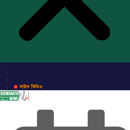
লাইভ ভিডিও