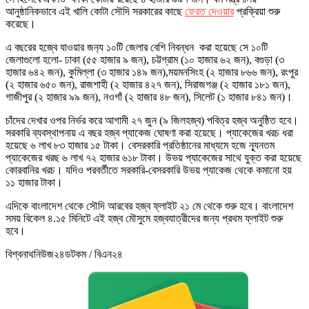
আনুষ্ঠানিকভাবে এই খালি কোটা সৌদি সরকারের কাছে
ফেরত দেওয়ার
প্রক্রিয়া শুরু
করেছে।
এ বছরের হজ্বে যাওয়ার জন‌্য ১০টি জেলার বেশি নিবন্ধন করা হয়েছে সে ১০টি
জেলাগুলো হলো- ঢাকা (৫৫ হাজার ৯ জন), চট্টগ্রাম (১০ হাজার ৬২ জন), বগুড়া (৩
হাজার ৬৪২ জন), কুমিল্লা (৩ হাজার ১৪৯ জন),ময়মনসিংহ (২ হাজার ৮৬৬ জন), রংপুর
(২ হাজার ৬৫০ জন), রাজশাহী (২ হাজার ৪২৭ জন), সিরাজগঞ্জ (২ হাজার ১৮১ জন),
গাজীপুর (২ হাজার ৯৯ জন), নওগাঁ (২ হাজার ৪৮ জন), সিলেট (১ হাজার ৮৪১ জন)।
চাঁদের দেখার ওপর নির্ভর করে আগামী ২৭ জুন (৯ জিলহজ্ব) পবিত্র হজ্ব অনুষ্ঠিত হবে।
সরকারি ব্যবস্থাপনায় এ বছর হজ্ব প্যাকেজ ঘোষণা করা হয়েছে। প্যাকেজের খরচ ধরা
হয়েছে ৬ লাখ ৮৩ হাজার ১৫ টাকা। বেসরকারি প্রতিষ্ঠানের মাধ্যমে হজে ন্যূনতম
প্যাকেজের খরছ ৬ লাখ ৭২ হাজার ৬১৮ টাকা। উভয় প্যাকেজের সাথে যুক্ত করা হয়েছে
কোরবানির খরচ। যদিও পরবর্তীতে সরকারি-বেসরকারি উভয় প্যাকেজ থেকে কমানো হয়
১১ হাজার টাকা।
এদিকে বাংলাদেশ থেকে সৌদি আরবের হজ্ব ফ্লাইট ২১ মে থেকে শুরু হবে। বাংলাদেশ
সময় বিকেল ৪.১৫ মিনিটে এই হজ্ব মৌসুমে হজ্বযাত্রীদের জন্য প্রথম ফ্লাইট শুরু
হবে।
বিশ্বনাথনিউজ২৪ডটকম / বিএন২৪