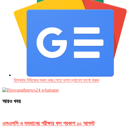
বিশ্বনাথ নিউজের সকল খবর পেতে গুগল চ‌্যানেল ফলো করুন
আরও খবর
এসএসসি ও সমমানের পরীক্ষার ফল প্রকাশ ১০ আগস্ট