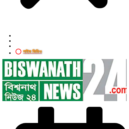
লাইভ ভিডিও