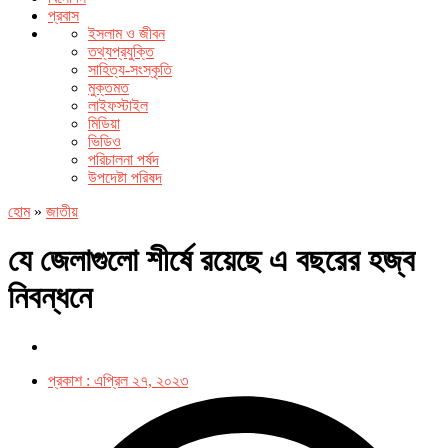
প্রবাস
ইসলাম ও জীবন
তথ্যপ্রযুক্তি
সাহিত্য-সংস্কৃতি
মুক্তমত
লাইফস্টাইল
মিডিয়া
ভিডিও
পরিচালনা পর্ষদ
উপদেষ্টা পরিষদ
হোম
»
জাতীয়
যে জেলাগুলো শীর্ষে রয়েছে এ বছরের হজ্ব
নিবন্ধনে
প্রকাশ :
এপ্রিল ২৭, ২০২৩