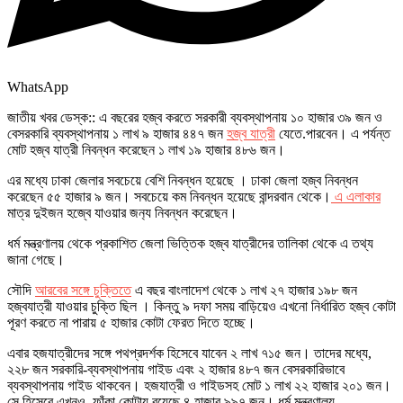
WhatsApp
জাতীয় খবর ডেস্ক:: এ বছরের হজ্ব করতে সরকারী ব্যবস্থাপনায় ১০ হাজার ৩৯ জন ও
বেসরকারি ব্যবস্থাপনায় ১ লাখ ৯ হাজার ৪৪৭ জন
হজ্ব যাত্রী
যেতে.পারবেন। এ পর্যন্ত
মোট হজ্ব যাত্রী নিবন্ধন করেছেন ১ লাখ ১৯ হাজার ৪৮৬ জন।
এর মধ্যে ঢাকা জেলার সবচেয়ে বেশি নিবন্ধন হয়েছে । ঢাকা জেলা হজ্ব নিবন্ধন
করেছেন ৫৫ হাজার ৯ জন। সবচেয়ে কম নিবন্ধন হয়েছে বান্দরবান থেকে।
এ এলাকার
মাত্র দুইজন হজ্বে যাওয়ার জন‌্য নিবন্ধন করেছেন।
ধর্ম মন্ত্রণালয় থেকে প্রকাশিত জেলা ভিত্তিক হজ্ব যাত্রীদের তালিকা থেকে এ তথ্য
জানা গেছে।
সৌদি
আরবের সঙ্গে চুক্তিতে
এ বছর বাংলাদেশ থেকে ১ লাখ ২৭ হাজার ১৯৮ জন
হজ্বযাত্রী যাওয়ার চুক্তি ছিল । কিন্তু ৯ দফা সময় বাড়িয়েও এখনো নির্ধারিত হজ্ব কোটা
পূরণ করতে না পারায় ৫ হাজার কোটা ফেরত দিতে হচ্ছে।
এবার হজযাত্রীদের সঙ্গে পথপ্রদর্শক হিসেবে যাবেন ২ লাখ ৭১৫ জন। তাদের মধ্যে,
২২৮ জন সরকারি-ব্যবস্থাপনায় গাইড এবং ২ হাজার ৪৮৭ জন বেসরকারিভাবে
ব্যবস্থাপনায় গাইড থাকবেন। হজযাত্রী ও গাইডসহ মোট ১ লাখ ২২ হাজার ২০১ জন।
সে হিসেবে এখনও ফাঁকা কোটায় রয়েছে ৪ হাজার ৯৯৭ জন। ধর্ম মন্ত্রণালয়