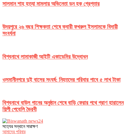
সালমান শাহ হত্যা মামলায় অভিনেতা ডন হক গ্রেপ্তার
উদয়পুরে ২৬ বছর শিক্ষকতা শেষে ক্বারী ফখরুল ইসলামকে বিদায়ী
সংবর্ধনা
বিশ্বনাথে লামাকাজী আইটি একাডেমির উদ্বোধন
ওসমানীনগরে দুই বাসের সংঘর্ষ: নিহতদের পরিবার পাবে ৫ লাখ টাকা
বিশ্বনাথে বাউল গানের অনুষ্ঠান শেষে বাড়ি ফেরার পথে প্রাণ হারালেন
শিল্পী পেহেলি ভৈরবী
সত‌্যের সন্ধানে সারাক্ষণ
আমাদের পরিবার