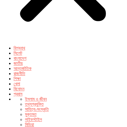
বিশ্বনাথ
সিলেট
বাংলাদেশ
জাতীয়
আন্তর্জাতিক
রাজনীতি
শিক্ষা
খেলা
বিনোদন
প্রবাস
ইসলাম ও জীবন
তথ্যপ্রযুক্তি
সাহিত্য-সংস্কৃতি
মুক্তমত
লাইফস্টাইল
মিডিয়া