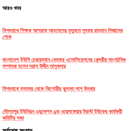
আরও খবর
বিশ্বনাথে শিক্ষক আশরাফ আহমেদের মৃত্যুতে লুৎফর রাহমান লিজাদের
শোক
বাংলাদেশ ইউপি চেয়ারম্যান-মেম্বার এসোসিয়েশনের কেন্দ্রীয় সাংগঠনিক
সম্পাদক হলেন দয়াল উদ্দীন তালুকদার
বিশ্বনাথে বসতঘর থেকে কিশোরীর ঝুলন্ত লাশ উদ্ধার
দৌলতপুর ইউনিয়ন এডুকেশন এন্ড ওয়েলফেয়ার ট্রাস্ট ইউকের কার্যকরী
কমিটির সভা
সর্বশেষ সংবাদ