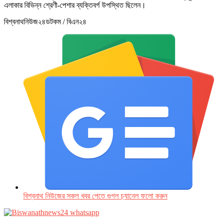
এলাকার বিভিন্ন শ্রেণী-পেশার ব্যক্তিবর্গ উপস্থিত ছিলেন।
বিশ্বনাথনিউজ২৪ডটকম / বিএন২৪
বিশ্বনাথ নিউজের সকল খবর পেতে গুগল চ‌্যানেল ফলো করুন