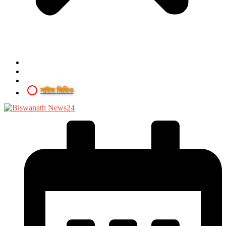
লাইভ ভিডিও