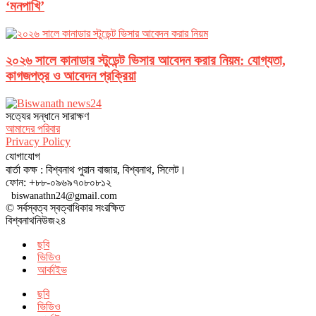
‘মনপাখি’
২০২৬ সালে কানাডার স্টুডেন্ট ভিসার আবেদন করার নিয়ম: যোগ্যতা,
কাগজপত্র ও আবেদন প্রক্রিয়া
সত‌্যের সন্ধানে সারাক্ষণ
আমাদের পরিবার
Privacy Policy
যোগাযোগ
বার্তা কক্ষ : বিশ্বনাথ পুরান বাজার, বিশ্বনাথ, সিলেট।
ফোন: +৮৮-০৯৬৯৭০৮০৮১২
biswanathn24@gmail.com
© সর্বস্বত্ব স্বত্বাধিকার সংরক্ষিত
বিশ্বনাথনিউজ২৪
ছবি
ভিডিও
আর্কাইভ
ছবি
ভিডিও