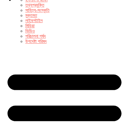
তথ্যপ্রযুক্তি
সাহিত্য-সংস্কৃতি
মুক্তমত
লাইফস্টাইল
মিডিয়া
ভিডিও
পরিচালনা পর্ষদ
উপদেষ্টা পরিষদ