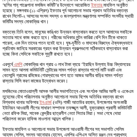
‘ছগির শাহ্ পাঞ্জেগানা মসজিদ কমিটি’র উদ্যোগে আয়োজিত
ইফতার
মাহফিল অনুষ্ঠিত
হয়েছে। মঙ্গলবার (১১ এপ্রিল) ইফতার পূর্ব আলোচনা সভায় প্রধান অতিথির বক্তব্য
রাখেন সিলেট-২ আসনের সংসদ সদস্য ও জনপ্রশাসন মন্ত্রণালয় সম্পর্কিত সংসদীয় স্থায়ী
কমিটির সদস্য মোকাব্বির খান।
বক্তব্যে তিনি বলেন, মানুষের কাঙ্খিত উন্নয়ন বাস্তবায়ন করতে হলে আমাদের সবাইকে
সততার সাথে কাজ করতে হবে। গরীবের অধিকার লুন্টন কারিরা বেশি দিন টিকে থাকতে
পারেনা, এক দিন তাদের পতন হবেই হবে। ঘুষ-দূর্নীতি ও মাদকের বিরুদ্ধে ঐক্যবদ্ধভাবে
প্রতিবাদ জানিয়ে সরকারের গ্রহন করা উন্নয়ন প্রকল্পগুলো সঠিকভাবে বাস্তবায়ন করা
হচ্ছে কিনা সেদিকে সবাইকে সুদৃষ্টি রাখতে হবে।
এরপূর্বে
এমপি
মোকাব্বির খান প্রায় ৩ লাখ টাকা ব্যয়ে ‘ইয়াছিন উল্লাহ উচ্চ বিদ্যালয়ের
সামন হতে আলমা কমিউনিটি সেন্টারের সামন পর্যন্ত রাস্তার পার্শ্বে মাটি ভরাট এবং
বেতসান্দি গ্রামের রমিজের গোরস্থানের পাশ হতে আজর আলীর বাড়ির সামন পর্যন্ত
রাস্তায় সিসি করণ কাজের উদ্বোধন করেন।
মসজিদের মোতাওয়াল্লী আসক আলীর সভাপতিত্বে এবং সংগঠক আমির আলী ও একেএম
তুহেমের যৌথ পরিচালনায় অনুষ্ঠিত আলোচনা সভায় বিশেষ অতিথির বক্তব্য রাখেন
বিশ্বনাথ থানার অফিসার
ইন-চার্জ
(ওসি) গাজী আতাউর রহমান, উপজেলার অলংকারী
ইউনিয়ন আওয়ামী লীগের সাধারণ সম্পাদক তফজ্জুল আলী, যুক্তরাজ্য প্রবাসী কমিউনিটি
নেতা রফিক মিয়া, সাবেক কেন্দ্রীয় ছাত্রলীগ নেতা সিতার মিয়া। সভা শেষে দোয়া
পরিচালনা করেন হাফিজ মাওলানা আব্দুল খালিক।
ইফতার মাহফিল ও আলোচনা সভায় উপজেলা আওয়ামী লীগের সহ সভাপতি সেলিম
আহমদ সেলিম, সদস্য আনোয়ার হোসেন, এমপির এপিএস অসিত রঞ্জন দেব প্রমুখসহ