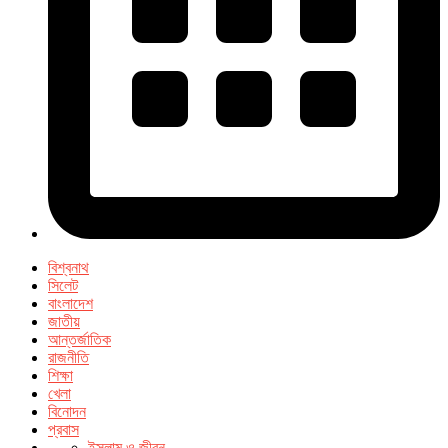
বিশ্বনাথ
সিলেট
বাংলাদেশ
জাতীয়
আন্তর্জাতিক
রাজনীতি
শিক্ষা
খেলা
বিনোদন
প্রবাস
ইসলাম ও জীবন