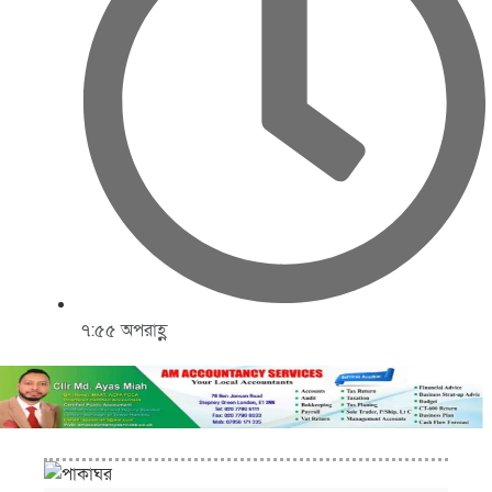
৭:৫৫ অপরাহ্ণ