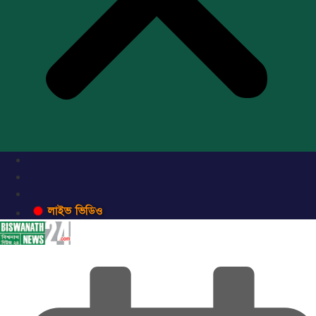
লাইভ ভিডিও