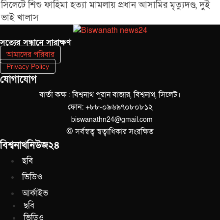
সিলেটে শিশু ফাহিমা হত্যা মামলায় প্রধান আসামির মৃত্যুদণ্ড, দুই
ভাই খালাস
সত‌্যের সন্ধানে সারাক্ষণ
আমাদের পরিবার
Privacy Policy
যোগাযোগ
বার্তা কক্ষ : বিশ্বনাথ পুরান বাজার, বিশ্বনাথ, সিলেট।
ফোন: +৮৮-০৯৬৯৭০৮০৮১২
biswanathn24@gmail.com
© সর্বস্বত্ব স্বত্বাধিকার সংরক্ষিত
বিশ্বনাথনিউজ২৪
ছবি
ভিডিও
আর্কাইভ
ছবি
ভিডিও