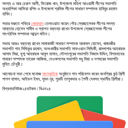
সদস্য এ আর চেরাগ আলী, ফিরোজ খান, উপজেলা মহিলা আওয়ামী লীগের সভাপতি
অধ্যাপিকা আফিয়া রশিদ ও উপজেলা শ্রমিক লীগের সাধারণ সম্পাদক হাবিবুর রহমান
হাবিব।
সভার শুরুতে পবিত্র
কোরআন
তেলাওয়াত করেন পৌর স্বেচ্ছাসেবক লীগের সদস্য
আক্তার হোসেন শামীম ও স্বাগত বক্তব্য রাখেন উপজেলা স্বেচ্ছাসেবক লীগের
সাংগঠনিক সম্পাদক আব্দুল মতিন।
সভায় আরও বক্তব্য রাখেন লামাকাজী সাধারণ সম্পাদক আকমল হোসেন, খাজাঞ্চীর
সভাপতি শাহ সিদ্দিকুর রহমান, অলংকারীর সভাপতি সাফওয়ান সিদ্দিকী, রামপাশার আহবায়ক
আসাদ মিয়া, যুগ্ম আহবায়ক আবুল হাসান, দৌলতপুরের সভাপতি নিজাম উদ্দিন, বিশ্বনাথের
সাধারণ সম্পাদক তারেক আজিজ, দেওকলসের সভাপতি মধু মিয়া ও দশঘরের সভাপতি
মুহিত চৌধুরী।
আলোচনা সভা শেষে মনোজ্ঞ
সাংস্কৃতিক
অনুষ্ঠানে গান পরিবেশন করেন জনপ্রিয় কন্ঠ শিল্পী
পাগল হাসান, আইডল ইমন, সুমন নূর, পুরভী তালুকদার ও শৈলী দেবসহ স্থানীয় শিল্পীরা।
বিশ্বনাথনিউজ২৪ডটকম / বিএন২৪