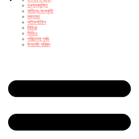
তথ্যপ্রযুক্তি
সাহিত্য-সংস্কৃতি
মুক্তমত
লাইফস্টাইল
মিডিয়া
ভিডিও
পরিচালনা পর্ষদ
উপদেষ্টা পরিষদ