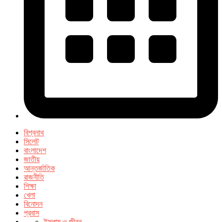
বিশ্বনাথ
সিলেট
বাংলাদেশ
জাতীয়
আন্তর্জাতিক
রাজনীতি
শিক্ষা
খেলা
বিনোদন
প্রবাস
ইসলাম ও জীবন