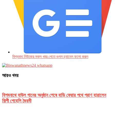
বিশ্বনাথ নিউজের সকল খবর পেতে গুগল চ‌্যানেল ফলো করুন
আরও খবর
বিশ্বনাথে বাউল গানের অনুষ্ঠান শেষে বাড়ি ফেরার পথে প্রাণ হারালেন
শিল্পী পেহেলি ভৈরবী