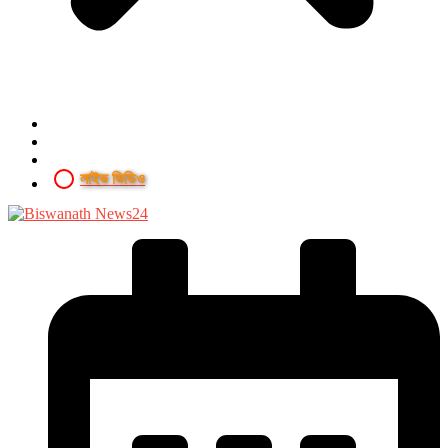
লাইভ ভিডিও