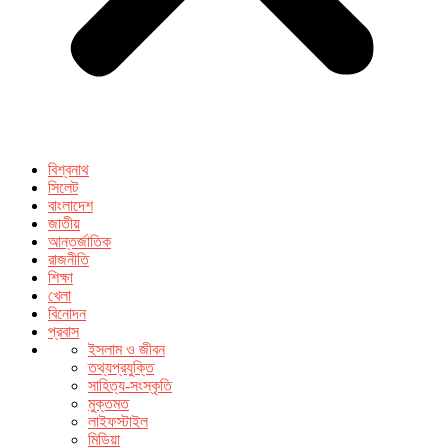
বিশ্বনাথ
সিলেট
বাংলাদেশ
জাতীয়
আন্তর্জাতিক
রাজনীতি
শিক্ষা
খেলা
বিনোদন
প্রবাস
ইসলাম ও জীবন
তথ্যপ্রযুক্তি
সাহিত্য-সংস্কৃতি
মুক্তমত
লাইফস্টাইল
মিডিয়া