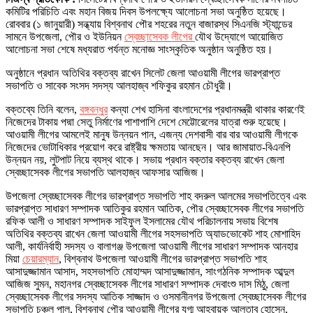
কমিটির পরিচিতি এবং মহান বিজয় দিবস উপলক্ষ্যে আলোচনা সভা অনুষ্ঠিত হয়েছে।
রোববার (১ জানুয়ারী) সন্ধ্যায় বিশ্বনাথ পৌর শহরের নতুন বাজারস্থ সিএনজি স্ট্যান্ডের
সামনে উপজেলা, পৌর ও ইউনিয়ন
স্বেচ্ছাসেবক লীগের
যৌথ উদ্যোগে আয়োজিত
আলোচনা সভা শেষে মধ্যরাত পর্যন্ত মনোজ্ঞ সাংস্কৃতিক অনুষ্ঠান অনুষ্ঠিত হয়।
অনুষ্ঠানে প্রধান অতিথির বক্তব্য রাখেন সিলেট জেলা আওয়ামী লীগের ভারপ্রাপ্ত
সভাপতি ও সাবেক সংসদ সদস্য আলহাজ্ব শফিকুর রহমান চৌধুরী।
বক্তব্যে তিনি বলেন,
বঙ্গবন্ধুর
কন্যা শেখ হাসিনা বাংলাদেশের প্রধানমন্ত্রী থাকার কারণেই
নিজেদের টাকায় পদ্মা সেতু নির্মাণের পাশাপাশি দেশে মেট্টোরেলের যাত্রা শুরু হয়েছে।
আওয়ামী লীগের আমলেই মানুষ উন্নয়ন পান, এজন্য দেশবাসী বার বার আওয়ামী লীগকে
নিজেদের ভোটাধিকার প্রয়োগ করে রাষ্ট্রীয় ক্ষমতায় আনছেন। আর জামায়াত-বিএনপি
উন্নয়ন নয়, লুটপাট নিয়ে ব্যস্থ থাকে। সভায় প্রধান বক্তার বক্তব্য রাখেন জেলা
স্বেচ্ছাসেবক লীগের সভাপতি আলহাজ্ব আফসার আজিজ।
উপজেলা স্বেচ্ছাসেবক লীগের ভারপ্রাপ্ত সভাপতি শাহ বদরুল আলমের সভাপতিত্বে এবং
ভারপ্রাপ্ত সাধারণ সম্পাদক আতিকুর রহমান আতিক, পৌর স্বেচ্ছাসেবক লীগের সভাপতি
রফিক আলী ও সাধারণ সম্পাদক সাইফুল ইসলামের যৌথ পরিচালনায় সভায় বিশেষ
অতিথির বক্তব্য রাখেন জেলা আওয়ামী লীগের সহসভাপতি অ্যাডভোকেট শাহ মোশাহিদ
আলী, কার্যনির্বাহী সদস্য ও বালাগঞ্জ উপজেলা আওয়ামী লীগের সাধারণ সম্পাদক আনহার
মিয়া
চেয়ারম্যান
, বিশ্বনাথ উপজেলা আওয়ামী লীগের ভারপ্রাপ্ত সভাপতি শাহ
আসাদুজ্জামান আসাদ, সহসভাপতি মোহাম্মদ আসাদুজ্জামান, সাংগঠনিক সম্পাদক আব্দুল
আজিজ সুমন, মহানগর স্বেচ্ছাসেবক লীগের সাধারণ সম্পাদক দেবাংশু দাস মিঠু, জেলা
স্বেচ্ছাসেবক লীগের সদস্য আতিক সাজ্জাদ ও ওসমানীনগর উপজেলা স্বেচ্ছাসেবক লীগের
সভাপতি চঞ্চল পাল, বিশ্বনাথ পৌর আওয়ামী লীগের যুগ্ম আহবায়ক আলতাব হোসেন,