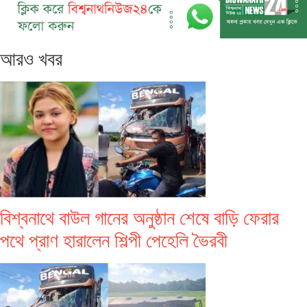
আরও খবর
বিশ্বনাথে বাউল গানের অনুষ্ঠান শেষে বাড়ি ফেরার
পথে প্রাণ হারালেন শিল্পী পেহেলি ভৈরবী