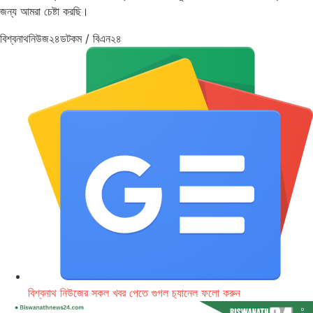
জন্য আমরা চেষ্টা করছি।
বিশ্বনাথনিউজ২৪ডটকম / বিএন২৪
বিশ্বনাথ নিউজের সকল খবর পেতে গুগল চ‌্যানেল ফলো করুন