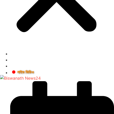
লাইভ ভিডিও