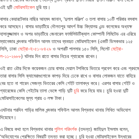
এই দুটি
মোটরসাইকেল
চুরি হয়।
বাসার কেয়ারটেকার নাছির আহমদ জানান, ‘দুলাল মঞ্জিল’ ৩ তলা বাসায় ১০টি পরিবার বসবাস
করে আসছেন। বাসার ভাড়াটিয়ে দৌলতপুর আদর্শ উচ্চ বিদ্যালয় এন্ড কলেজের অধ্যক্ষ
হাসানুজ্জামান ও অপর ভাড়াটিয়ে জেনারেল ফার্মাসিউটিক্যাল কোম্পানী লিমিটেড এর এরিয়ে
ম্যানেজার খন্দকার শফিউল আলম তাদের ব্যবহৃত মোটরসাইকেল (একটি ডিসকভার ১২৫
সিসি, ঢাকা
মেট্রো-হ-৫১-৮৪২৯
ও অপরটি পালসার ১৫০ সিসি, সিলেট
মেট্রো-
ল-১১-২৬৮৮
) ঘটনার দিন রাতে বাসার নিচের গ্যারেজে রাখেন।
ওই রাত ৩টার দিকে কয়েকজন চোর বাসার দেয়াল টপকিয়ে ভিতরে প্রবেশ করে এবং প্রথমে
তারা বাসার সিসি ক্যামেরাগুলোকে কাপড় দিয়ে ঢেকে রাখে ও বাসার লোকজন যাতে বাহিরে
বের হতে না পারেন সেজন্য ভিতরের কেসি গেইট তালাবদ্ধ করে। এরপর বাসার গেইট ও
গ্যারেজের কেসি গেইটের তালা ভেঙ্গে গাড়ি দুটি
চুরি
করে নিয়ে যায়। চুরি হওয়া দুটি
মোটরসাইকেলের মূল্য প্রায় ৩ লক্ষ টাকা।
এঘটনার পরদিন গাড়ির মালিক খন্দকার শফিউল আলম বিশ্বনাথ থানায় লিখিত অভিযোগ
দিয়েছেন।
এ বিষয়ে কথা হলে বিশ্বনাথ থানার
পুলিশ পরিদর্শক
(তদন্ত) জাহিদুল ইসলাম বলেন,
‘অভিযোগের প্রেক্ষিতে বিষয়টি তদন্ত করা হচ্ছে। চুরি হওয়া মোটরসাইকেল উদ্ধারের