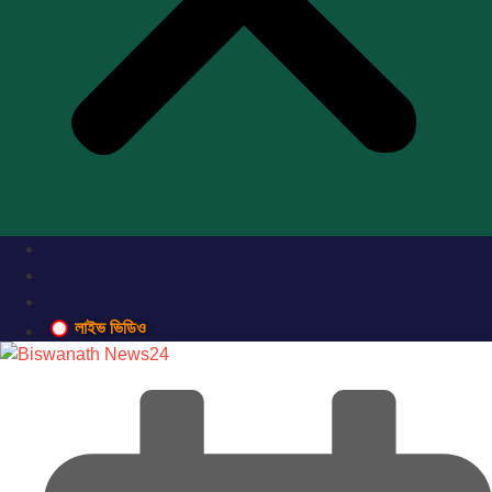
লাইভ ভিডিও