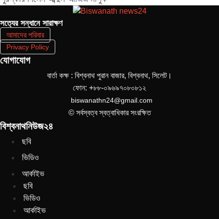
সত‌্যের সন্ধানে সারাক্ষণ
আমাদের পরিবার
Privacy Policy
যোগাযোগ
বার্তা কক্ষ : বিশ্বনাথ পুরান বাজার, বিশ্বনাথ, সিলেট।
ফোন: +৮৮-০৯৬৯৭০৮০৮১২
biswanathn24@gmail.com
© সর্বস্বত্ব স্বত্বাধিকার সংরক্ষিত
বিশ্বনাথনিউজ২৪
ছবি
ভিডিও
আর্কাইভ
ছবি
ভিডিও
আর্কাইভ