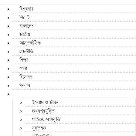
বিশ্বনাথ
সিলেট
বাংলাদেশ
জাতীয়
আন্তর্জাতিক
রাজনীতি
শিক্ষা
খেলা
বিনোদন
প্রবাস
ইসলাম ও জীবন
তথ্যপ্রযুক্তি
সাহিত্য-সংস্কৃতি
মুক্তমত