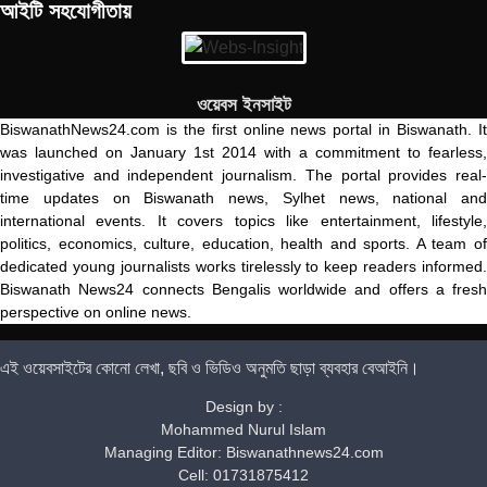
আইটি সহযোগীতায়
ওয়েবস ইনসাইট
BiswanathNews24.com is the first online news portal in Biswanath. It
was launched on January 1st 2014 with a commitment to fearless,
investigative and independent journalism. The portal provides real-
time updates on Biswanath news, Sylhet news, national and
international events. It covers topics like entertainment, lifestyle,
politics, economics, culture, education, health and sports. A team of
dedicated young journalists works tirelessly to keep readers informed.
Biswanath News24 connects Bengalis worldwide and offers a fresh
perspective on online news.
এই ওয়েবসাইটের কোনো লেখা, ছবি ও ভিডিও অনুমতি ছাড়া ব্যবহার বেআইনি।
Design by :
Mohammed Nurul Islam
Managing Editor: Biswanathnews24.com
Cell: 01731875412