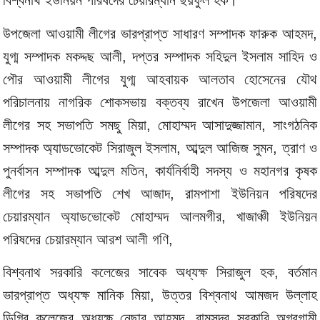
বিশ্বনাথ ইউনিয়ন পরিষদের চেয়ারম্যান ছয়ফুল হক।
উপজেলা আওয়ামী লীগের ভারপ্রাপ্ত সাধারণ সম্পাদক ফারুক আহমদ,
যুগ্ম সম্পাদক মকদ্দছ আলী, দপ্তর সম্পাদক সহিদুল ইসলাম সাহিদ ও
পৌর আওয়ামী লীগের যুগ্ম আহবায়ক আলতাব হোসেনের যৌথ
পরিচালনায় নাগরিক শোকসভায় বক্তব্য রাখেন উপজেলা আওয়ামী
লীগের সহ সভাপতি সমছু মিয়া, মোহাম্মদ আসাদুজ্জামান, সাংগঠনিক
সম্পাদক অ্যাডভোকেট সিরাজুল ইসলাম, আব্দুল আজিজ সুমন, ত্রাণ ও
পুনর্বাসন সম্পাদক আব্দুল মতিন, কার্যনির্বাহী সদস্য ও মহানগর কৃষক
লীগের সহ সভাপতি শেখ আজাদ, রামপাশা ইউনিয়ন পরিষদের
চেয়ারম্যান অ্যাডভোকেট মোহাম্মদ আলমগীর, খাজাঞ্চী ইউনিয়ন
পরিষদের চেয়ারম্যান আরশ আলী গণি,
বিশ্বনাথ সরকারি কলেজের সাবেক অধ্যক্ষ সিরাজুল হক, বর্তমান
ভারপ্রাপ্ত অধ্যক্ষ মানিক মিয়া, উত্তর বিশ্বনাথ আমজদ উল্লাহ
ডিগ্রি কলেজের অধ্যক্ষ নেছার আহমদ, রামসুন্দর সরকারি অগ্রগামী