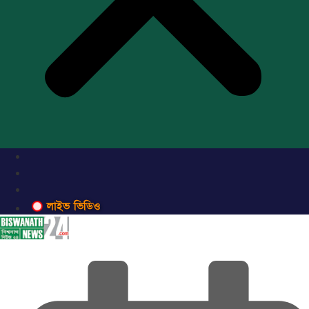
লাইভ ভিডিও