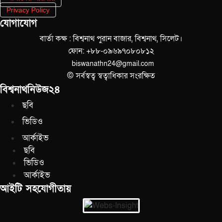
Privacy Policy
যোগাযোগ
বার্তা কক্ষ : বিশ্বনাথ পুরান বাজার, বিশ্বনাথ, সিলেট।
ফোন: +৮৮-০৯৬৯৭০৮০৮১২
biswanathn24@gmail.com
© সর্বস্বত্ব স্বত্বাধিকার সংরক্ষিত
বিশ্বনাথনিউজ২৪
ছবি
ভিডিও
আর্কাইভ
ছবি
ভিডিও
আর্কাইভ
আইটি সহযোগীতায়