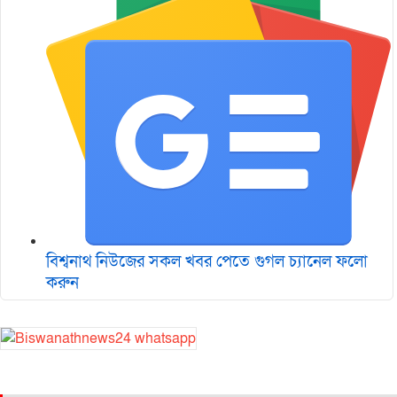
বিশ্বনাথ নিউজের সকল খবর পেতে গুগল চ‌্যানেল ফলো
করুন