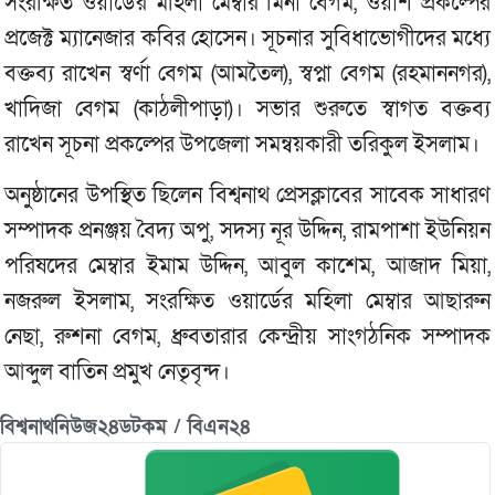
সংরক্ষিত ওয়ার্ডের মহিলা মেম্বার মিনা বেগম, ওয়াশ প্রকল্পের
প্রজেক্ট ম্যানেজার কবির হোসেন। সূচনার সুবিধাভোগীদের মধ্যে
বক্তব্য রাখেন স্বর্ণা বেগম (আমতৈল), স্বপ্না বেগম (রহমাননগর),
খাদিজা বেগম (কাঠলীপাড়া)। সভার শুরুতে স্বাগত বক্তব্য
রাখেন সূচনা প্রকল্পের উপজেলা সমন্বয়কারী তরিকুল ইসলাম।
অনুষ্ঠানের উপস্থিত ছিলেন বিশ্বনাথ প্রেসক্লাবের সাবেক সাধারণ
সম্পাদক প্রনঞ্জয় বৈদ্য অপু, সদস্য নূর উদ্দিন, রামপাশা ইউনিয়ন
পরিষদের মেম্বার ইমাম উদ্দিন, আবুল কাশেম, আজাদ মিয়া,
নজরুল ইসলাম, সংরক্ষিত ওয়ার্ডের মহিলা মেম্বার আছারুন
নেছা, রুশনা বেগম, ধ্রুবতারার কেন্দ্রীয় সাংগঠনিক সম্পাদক
আব্দুল বাতিন প্রমুখ নেতৃবৃন্দ।
বিশ্বনাথনিউজ২৪ডটকম / বিএন২৪