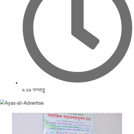
৯:২৯ অপরাহ্ণ