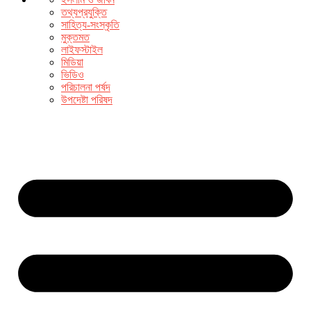
তথ্যপ্রযুক্তি
সাহিত্য-সংস্কৃতি
মুক্তমত
লাইফস্টাইল
মিডিয়া
ভিডিও
পরিচালনা পর্ষদ
উপদেষ্টা পরিষদ