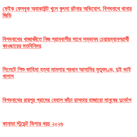
ফেইক ফেসবুক অ্যাকাউন্ট খুলে কুৎসা রটনার অভিযোগ, বিশ্বনাথে থানায়
জিডি
বিশ্বনাথের খাজাঞ্চীতে নিজ গ্রামবাসীর সাথে সম্ভাব্য চেয়ারম্যানপ্রার্থী
কাওছারের মতবিনিময়
সিলেটে শিশু ফাহিমা হত্যা মামলায় প্রধান আসামির মৃত্যুদণ্ড, দুই ভাই
খালাস
বিশ্বনাথের রায়পুর গ্রামের বেহাল কাঁচা রাস্তায় হাজারো মানুষের দুর্ভোগ
কানাডা স্টুডেন্ট ভিসার খরচ ২০২৬