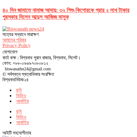
৪০ দিন জামাতে নামাজ আদায়: ৩২ শিশু-কিশোরকে প্রায় ২ লাখ টাকার
পুরস্কার দিলেন আব্দুল আজিজ মাসুক
সত‌্যের সন্ধানে সারাক্ষণ
আমাদের পরিবার
Privacy Policy
যোগাযোগ
বার্তা কক্ষ : বিশ্বনাথ পুরান বাজার, বিশ্বনাথ, সিলেট।
ফোন: +৮৮-০৯৬৯৭০৮০৮১২
biswanathn24@gmail.com
© সর্বস্বত্ব স্বত্বাধিকার সংরক্ষিত
বিশ্বনাথনিউজ২৪
ছবি
ভিডিও
আর্কাইভ
ছবি
ভিডিও
আর্কাইভ
আইটি সহযোগীতায়