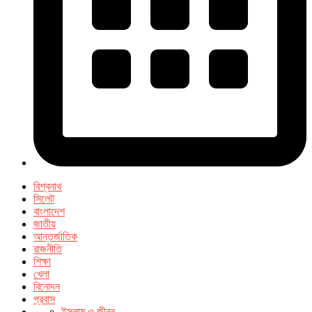
বিশ্বনাথ
সিলেট
বাংলাদেশ
জাতীয়
আন্তর্জাতিক
রাজনীতি
শিক্ষা
খেলা
বিনোদন
প্রবাস
ইসলাম ও জীবন