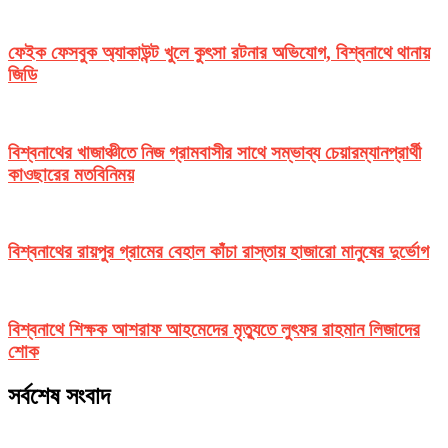
ফেইক ফেসবুক অ্যাকাউন্ট খুলে কুৎসা রটনার অভিযোগ, বিশ্বনাথে থানায়
জিডি
বিশ্বনাথের খাজাঞ্চীতে নিজ গ্রামবাসীর সাথে সম্ভাব্য চেয়ারম্যানপ্রার্থী
কাওছারের মতবিনিময়
বিশ্বনাথের রায়পুর গ্রামের বেহাল কাঁচা রাস্তায় হাজারো মানুষের দুর্ভোগ
বিশ্বনাথে শিক্ষক আশরাফ আহমেদের মৃত্যুতে লুৎফর রাহমান লিজাদের
শোক
সর্বশেষ সংবাদ