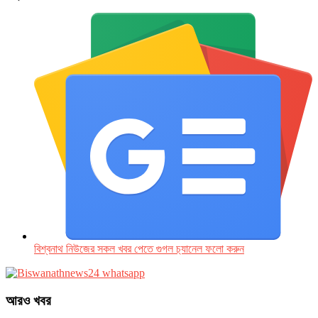
বিশ্বনাথ নিউজের সকল খবর পেতে গুগল চ‌্যানেল ফলো করুন
আরও খবর