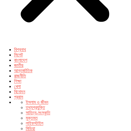
বিশ্বনাথ
সিলেট
বাংলাদেশ
জাতীয়
আন্তর্জাতিক
রাজনীতি
শিক্ষা
খেলা
বিনোদন
প্রবাস
ইসলাম ও জীবন
তথ্যপ্রযুক্তি
সাহিত্য-সংস্কৃতি
মুক্তমত
লাইফস্টাইল
মিডিয়া