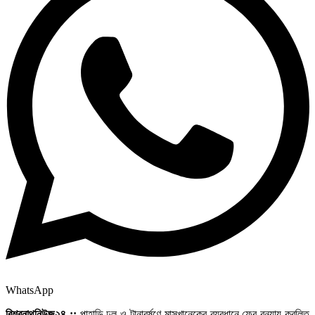
WhatsApp
বিশ্বনাথনিউজ২৪ ::
পাহাড়ি ঢল ও টানাবর্ষণে মাসখানেকের ব্যবধানে ফের বন্যায় কবলিত