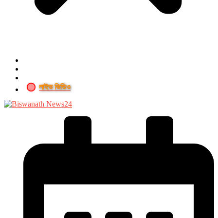
লাইভ ভিডিও