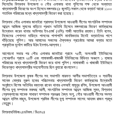
সিলেটের বিশ্বনাথ উপজেলা ও পৌর এলাকায় থানা পুলিশের পক্ষ থেকে অব্যাহত
খাদ্যসামগ্রী বিতরণের অংশ হিসেবে মঙ্গলবার (৫ জুলাই) সকাল থেকে বন্যার্ত আরো ১১০০
শতাধিক পরিবারের মধ্যে খাদ্যসামগ্রী বিতরণ করা হয়েছে।
বিশ্বনাথ পৌর এলাকার জানাইয়া গ্রামস্থ উপজেলা আওয়ামী লীগের সাংগঠনিক সম্পাদক
আব্দুল আজিজ সুমনের বাড়িতে প্রধান অতিথি হিসেবে মঙ্গলবারের বিতরণ কার্যক্রমের
উদ্বোধন করেন থানার অফিসার ইন-চার্জ (ওসি) গাজী আতাউর রহমান। তিনি বলেন,
নিজেদের পেশাগত দায়িত্ব পালনের পাশাপাশি মানবিকতার টানেই বন্যার্তদের পাশে
দাঁড়িয়েছে পুলিশ। আর আমাদের সকলের ঐক্যবদ্ধ প্রচেষ্ঠায় আমরা বন্যার মতো
প্রাকৃতিক দূর্যোগ কাটিয়ে উঠব ইনশাহ-আল্লাহ।
আলোচনা সভার পর পৌর এলাকার জানাইয়া গ্রামে ৭৫টি, অলংকারী ইউনিয়নের
শেখেরগাঁও গ্রামে ২৫টি এবং লামাকাজী-খাজাঞ্চী ইউনিয়নের বিভিন্ন অঞ্চলে ১ হাজার
পরিবারের মধ্যে খাদ্যসামগ্রী বিতরণ করে থাসা পুলিশ। লামাকাজী ও খাজাঞ্চী ইউনিয়নে
বিতরণকৃত খাদ্যসামগ্রীর সহযোগীতায় ছিল ব্যুারো বাংলাদেশ।
বিশ্বনাথ উপজেলা কৃষক লীগের সহ সভাপতি মারফত আলীর সভাপতিত্বে ও স্থানীয়
সাবেক মেম্বার নূরুল হকের পরিচালনায় খাদ্যসামগ্রী বিতরণ কার্যক্রমের উদ্বোধনী
অনুষ্ঠানে বিশেষ অতিথির বক্তব্য রাখেন থানার এসআই মামুনুর রশিদ, উপজেলা আওয়ামী
লীগের যুগ্ম সম্পাদক মকদ্দছ আলী, সাংগঠনিক সম্পাদক আব্দুল আজিজ সুমন, বিশ্বনাথ
প্রেসক্লাবের সাবেক সাধারণ সম্পাদক প্রনঞ্জয় বৈদ্য অপু, পৌর আওয়ামী লীগের সদস্য
আব্দুল হালিম মাছুম, উপজেলা শ্রমিক লীগের যুগ্ম সম্পাদক সালেহ আহমদ রাজন প্রমুখ
নেতৃবৃন্দ।
বিশ্বনাথনিউজ২৪ডটকম / বিএন২৪