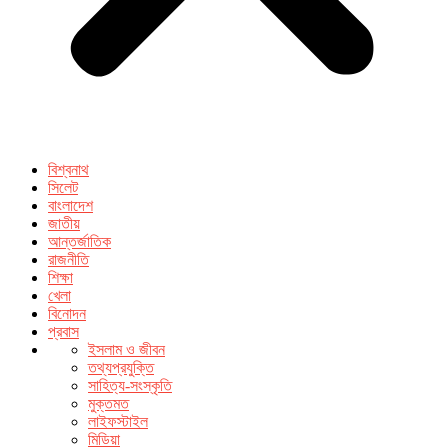
বিশ্বনাথ
সিলেট
বাংলাদেশ
জাতীয়
আন্তর্জাতিক
রাজনীতি
শিক্ষা
খেলা
বিনোদন
প্রবাস
ইসলাম ও জীবন
তথ্যপ্রযুক্তি
সাহিত্য-সংস্কৃতি
মুক্তমত
লাইফস্টাইল
মিডিয়া