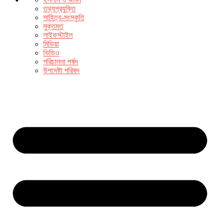
তথ্যপ্রযুক্তি
সাহিত্য-সংস্কৃতি
মুক্তমত
লাইফস্টাইল
মিডিয়া
ভিডিও
পরিচালনা পর্ষদ
উপদেষ্টা পরিষদ