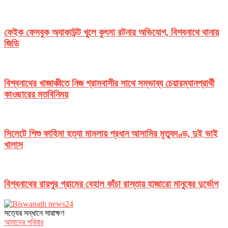
ফেইক ফেসবুক অ্যাকাউন্ট খুলে কুৎসা রটনার অভিযোগ, বিশ্বনাথে থানায়
জিডি
বিশ্বনাথের খাজাঞ্চীতে নিজ গ্রামবাসীর সাথে সম্ভাব্য চেয়ারম্যানপ্রার্থী
কাওছারের মতবিনিময়
সিলেটে শিশু ফাহিমা হত্যা মামলায় প্রধান আসামির মৃত্যুদণ্ড, দুই ভাই
খালাস
বিশ্বনাথের রায়পুর গ্রামের বেহাল কাঁচা রাস্তায় হাজারো মানুষের দুর্ভোগ
সত‌্যের সন্ধানে সারাক্ষণ
আমাদের পরিবার