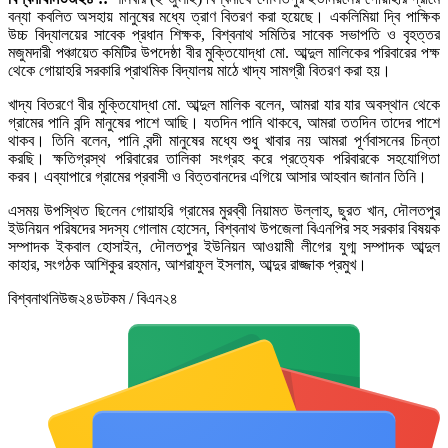
বন্যা কবলিত অসহায় মানুষের মধ্যে ত্রাণ বিতরণ করা হয়েছে। একলিমিয়া দ্বি পাক্ষিক
উচ্চ বিদ্যালয়ের সাবেক প্রধান শিক্ষক, বিশ্বনাথ সমিতির সাবেক সভাপতি ও বৃহত্তর
মজুমদারী পঞ্চায়েত কমিটির উপদেষ্ঠা বীর মুক্তিযোদ্ধা মো. আব্দুল মালিকের পরিবারের পক্ষ
থেকে গোয়াহরি সরকারি প্রাথমিক বিদ্যালয় মাঠে খাদ্য সামগ্রী বিতরণ করা হয়।
খাদ্য বিতরণে বীর মুক্তিযোদ্ধা মো. আব্দুল মালিক বলেন, আমরা যার যার অবস্থান থেকে
গ্রামের পানি বন্দি মানুষের পাশে আছি। যতদিন পানি থাকবে, আমরা ততদিন তাদের পাশে
থাকব। তিনি বলেন, পানি বন্দী মানুষের মধ্যে শুধু খাবার নয় আমরা পূর্ণবাসনের চিন্তা
করছি। ক্ষতিগ্রস্থ পরিবারের তালিকা সংগ্রহ করে প্রত্যেক পরিবারকে সহযোগিতা
করব। এব্যাপারে গ্রামের প্রবাসী ও বিত্তবানদের এগিয়ে আসার আহবান জানান তিনি।
এসময় উপস্থিত ছিলেন গোয়াহরি গ্রামের মুরব্বী নিয়ামত উল্লাহ, ছুরত খান, দৌলতপুর
ইউনিয়ন পরিষদের সদস্য গোলাম হোসেন, বিশ্বনাথ উপজেলা বিএনপির সহ সরকার বিষয়ক
সম্পাদক ইকবাল হোসাইন, দৌলতপুর ইউনিয়ন আওয়ামী লীগের যুগ্ম সম্পাদক আব্দুল
কাহার, সংগঠক আশিকুর রহমান, আশরাফুল ইসলাম, আব্দুর রাজ্জাক প্রমুখ।
বিশ্বনাথনিউজ২৪ডটকম / বিএন২৪