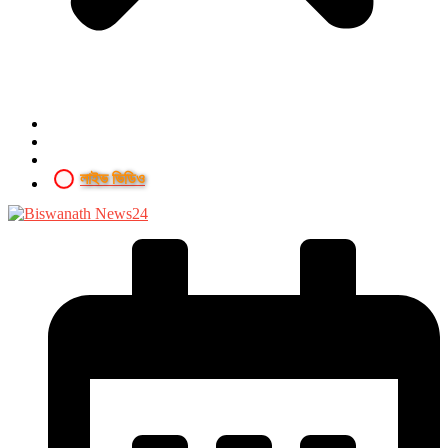
লাইভ ভিডিও