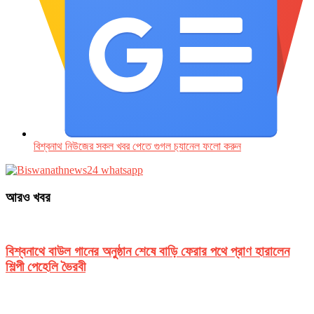
বিশ্বনাথ নিউজের সকল খবর পেতে গুগল চ‌্যানেল ফলো করুন
আরও খবর
বিশ্বনাথে বাউল গানের অনুষ্ঠান শেষে বাড়ি ফেরার পথে প্রাণ হারালেন
শিল্পী পেহেলি ভৈরবী