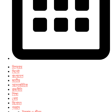
বিশ্বনাথ
সিলেট
বাংলাদেশ
জাতীয়
আন্তর্জাতিক
রাজনীতি
শিক্ষা
খেলা
বিনোদন
প্রবাস
ইসলাম ও জীবন