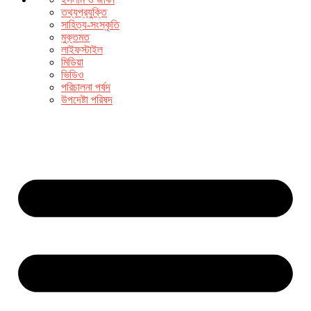
তথ্যপ্রযুক্তি
সাহিত্য-সংস্কৃতি
মুক্তমত
লাইফস্টাইল
মিডিয়া
ভিডিও
পরিচালনা পর্ষদ
উপদেষ্টা পরিষদ