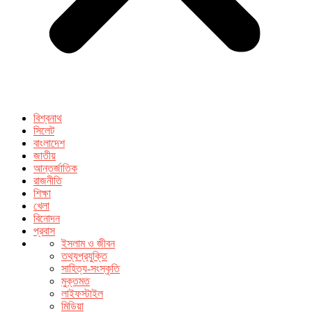
বিশ্বনাথ
সিলেট
বাংলাদেশ
জাতীয়
আন্তর্জাতিক
রাজনীতি
শিক্ষা
খেলা
বিনোদন
প্রবাস
ইসলাম ও জীবন
তথ্যপ্রযুক্তি
সাহিত্য-সংস্কৃতি
মুক্তমত
লাইফস্টাইল
মিডিয়া