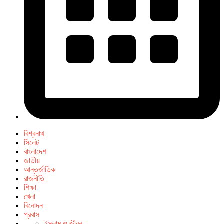
বিশ্বনাথ
সিলেট
বাংলাদেশ
জাতীয়
আন্তর্জাতিক
রাজনীতি
শিক্ষা
খেলা
বিনোদন
প্রবাস
ইসলাম ও জীবন