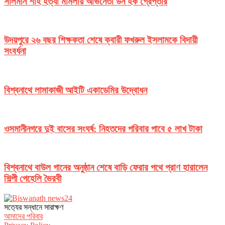
সালমান শাহ হত্যা মামলায় অভিনেতা ডন হক গ্রেপ্তার
উদয়পুরে ২৬ বছর শিক্ষকতা শেষে ক্বারী ফখরুল ইসলামকে বিদায়ী
সংবর্ধনা
বিশ্বনাথে লামাকাজী আইটি একাডেমির উদ্বোধন
ওসমানীনগরে দুই বাসের সংঘর্ষ: নিহতদের পরিবার পাবে ৫ লাখ টাকা
বিশ্বনাথে বাউল গানের অনুষ্ঠান শেষে বাড়ি ফেরার পথে প্রাণ হারালেন
শিল্পী পেহেলি ভৈরবী
সত‌্যের সন্ধানে সারাক্ষণ
আমাদের পরিবার