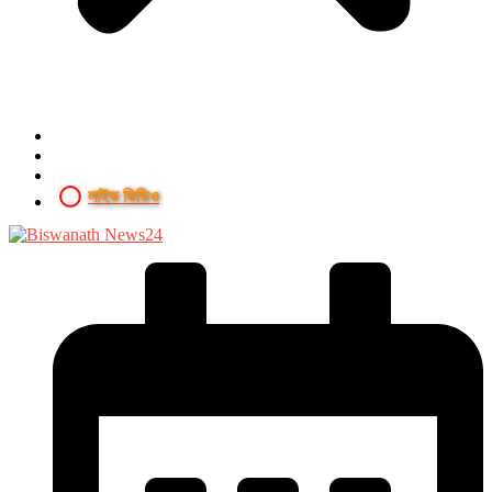
লাইভ ভিডিও