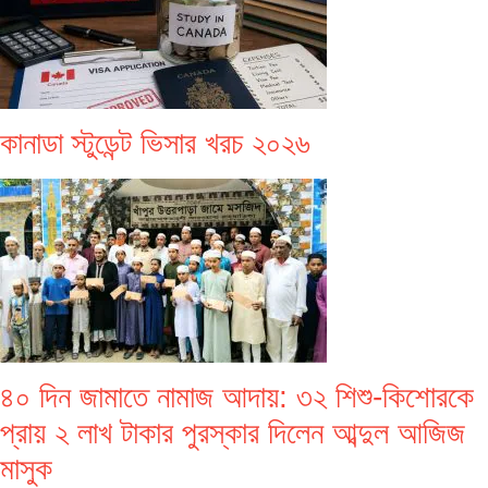
কানাডা স্টুডেন্ট ভিসার খরচ ২০২৬
৪০ দিন জামাতে নামাজ আদায়: ৩২ শিশু-কিশোরকে
প্রায় ২ লাখ টাকার পুরস্কার দিলেন আব্দুল আজিজ
মাসুক