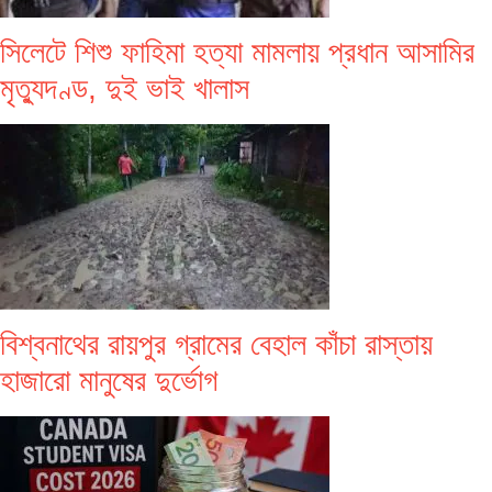
সিলেটে শিশু ফাহিমা হত্যা মামলায় প্রধান আসামির
মৃত্যুদণ্ড, দুই ভাই খালাস
বিশ্বনাথের রায়পুর গ্রামের বেহাল কাঁচা রাস্তায়
হাজারো মানুষের দুর্ভোগ