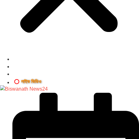
লাইভ ভিডিও