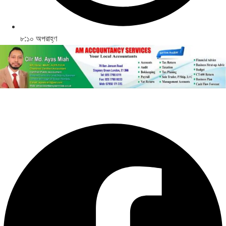
৮:১০ অপরাহ্ণ