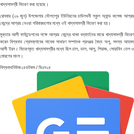
খাদ্যসামগ্রী বিতরণ করা হয়েছে।
রোববার (২৬ জুন) উপজেলার দৌলতপুর ইউনিয়নের চাউলধনী স্কুল অ্যান্ড কলেজ আশ্রয়
কেন্দ্রে আশ্রয় নেওয়া পরিবারগুলোর মধ্যে ওই খাদ্যসামগ্রী বিতরণ করা হয়।
মুক্তার আলী ফাউন্ডেশনের পক্ষে আশ্রয় কেন্দ্রে থাকা বন্যার্তদের মাঝে খাদ্যসামগ্রী বিতরণ
করেন বিশ্বনাথ প্রেসক্লাবের সাবেক সাধারণ সম্পাদক প্রনঞ্জয় বৈদ্য অপু, সদস্য আহমদ
আলী ইরন। বিতরণকৃত খাদ্যসামগ্রীর মধ্যে ছিল চাল, ডাল, আলু, পিয়াজ, সোয়াবিন তেল ও
মোরগের মাংস।
বিশ্বনাথনিউজ২৪ডটকম / বিএন২৪