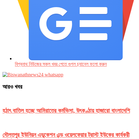
বিশ্বনাথ নিউজের সকল খবর পেতে গুগল চ‌্যানেল ফলো করুন
আরও খবর
হঠাৎ বাতিল হচ্ছে আমিরাতের কর্মভিসা, উৎকণ্ঠায় হাজারো বাংলাদেশি
দৌলতপুর ইউনিয়ন এডুকেশন এন্ড ওয়েলফেয়ার ট্রাস্ট ইউকের কার্যকরী