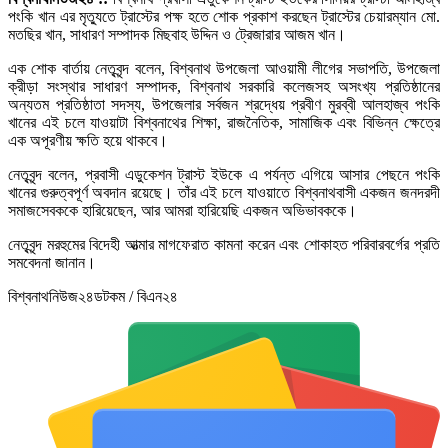
পংকি খান এর মৃত্যুতে ট্রাস্টের পক্ষ হতে শোক প্রকাশ করছেন ট্রাস্টের চেয়ারম্যান মো.
মতছির খান, সাধারণ সম্পাদক মিছবাহ উদ্দিন ও ট্রেজারার আজম খান।
এক শোক বার্তায় নেতৃবৃন্দ বলেন, বিশ্বনাথ উপজেলা আওয়ামী লীগের সভাপতি, উপজেলা
ক্রীড়া সংস্থার সাধারণ সম্পাদক, বিশ্বনাথ সরকারি কলেজসহ অসংখ্য প্রতিষ্ঠানের
অন্যতম প্রতিষ্ঠাতা সদস্য, উপজেলার সর্বজন শ্রদ্ধেয় প্রবীণ মুরব্বী আলহাজ্ব পংকি
খানের এই চলে যাওয়াটা বিশ্বনাথের শিক্ষা, রাজনৈতিক, সামাজিক এবং বিভিন্ন ক্ষেত্রে
এক অপূরণীয় ক্ষতি হয়ে থাকবে।
নেতৃবৃন্দ বলেন, প্রবাসী এডুকেশন ট্রাস্ট ইউকে এ পর্যন্ত এগিয়ে আসার পেছনে পংকি
খানের গুরুত্বপূর্ণ অবদান রয়েছে। তাঁর এই চলে যাওয়াতে বিশ্বনাথবাসী একজন জনদরদী
সমাজসেবককে হারিয়েছেন, আর আমরা হারিয়েছি একজন অভিভাবককে।
নেতৃবৃন্দ মরহুমের বিদেহী আত্মার মাগফেরাত কামনা করেন এবং শোকাহত পরিবারবর্গের প্রতি
সমবেদনা জানান।
বিশ্বনাথনিউজ২৪ডটকম / বিএন২৪