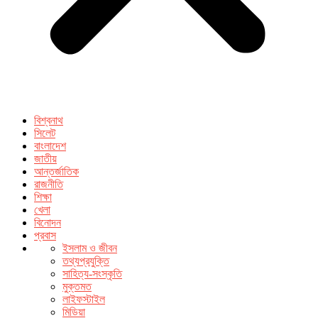
বিশ্বনাথ
সিলেট
বাংলাদেশ
জাতীয়
আন্তর্জাতিক
রাজনীতি
শিক্ষা
খেলা
বিনোদন
প্রবাস
ইসলাম ও জীবন
তথ্যপ্রযুক্তি
সাহিত্য-সংস্কৃতি
মুক্তমত
লাইফস্টাইল
মিডিয়া