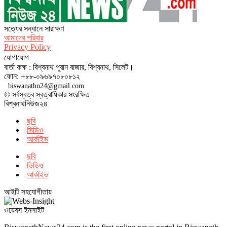
সত‌্যের সন্ধানে সারাক্ষণ
আমাদের পরিবার
Privacy Policy
যোগাযোগ
বার্তা কক্ষ : বিশ্বনাথ পুরান বাজার, বিশ্বনাথ, সিলেট।
ফোন: +৮৮-০৯৬৯৭০৮০৮১২
biswanathn24@gmail.com
© সর্বস্বত্ব স্বত্বাধিকার সংরক্ষিত
বিশ্বনাথনিউজ২৪
ছবি
ভিডিও
আর্কাইভ
ছবি
ভিডিও
আর্কাইভ
আইটি সহযোগীতায়
ওয়েবস ইনসাইট