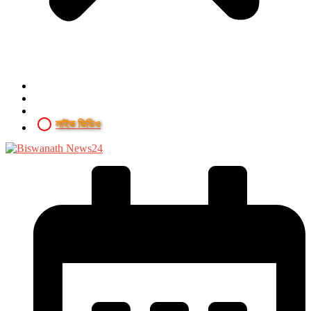
লাইভ ভিডিও