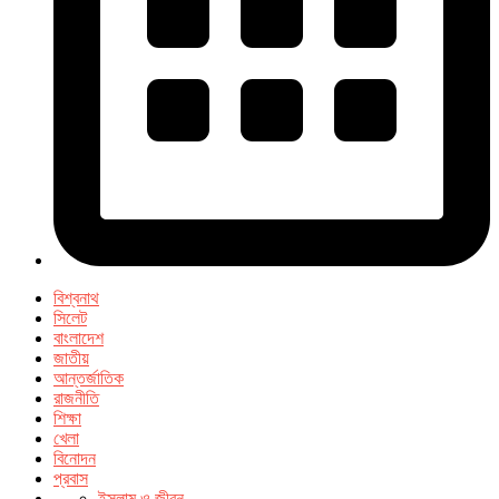
বিশ্বনাথ
সিলেট
বাংলাদেশ
জাতীয়
আন্তর্জাতিক
রাজনীতি
শিক্ষা
খেলা
বিনোদন
প্রবাস
ইসলাম ও জীবন