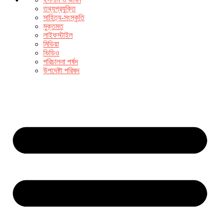
তথ্যপ্রযুক্তি
সাহিত্য-সংস্কৃতি
মুক্তমত
লাইফস্টাইল
মিডিয়া
ভিডিও
পরিচালনা পর্ষদ
উপদেষ্টা পরিষদ