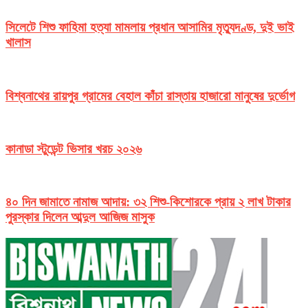
সিলেটে শিশু ফাহিমা হত্যা মামলায় প্রধান আসামির মৃত্যুদণ্ড, দুই ভাই
খালাস
বিশ্বনাথের রায়পুর গ্রামের বেহাল কাঁচা রাস্তায় হাজারো মানুষের দুর্ভোগ
কানাডা স্টুডেন্ট ভিসার খরচ ২০২৬
৪০ দিন জামাতে নামাজ আদায়: ৩২ শিশু-কিশোরকে প্রায় ২ লাখ টাকার
পুরস্কার দিলেন আব্দুল আজিজ মাসুক