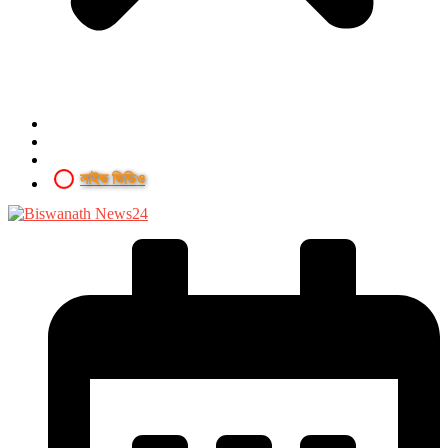
লাইভ ভিডিও