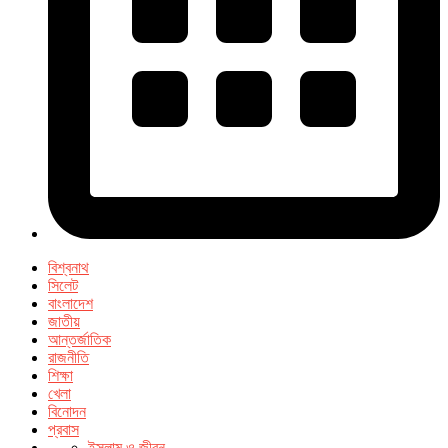
বিশ্বনাথ
সিলেট
বাংলাদেশ
জাতীয়
আন্তর্জাতিক
রাজনীতি
শিক্ষা
খেলা
বিনোদন
প্রবাস
ইসলাম ও জীবন