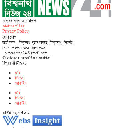
সত‌্যের সন্ধানে সারাক্ষণ
আমাদের পরিবার
Privacy Policy
যোগাযোগ
বার্তা কক্ষ : বিশ্বনাথ পুরান বাজার, বিশ্বনাথ, সিলেট।
ফোন: +৮৮-০৯৬৯৭০৮০৮১২
biswanathn24@gmail.com
© সর্বস্বত্ব স্বত্বাধিকার সংরক্ষিত
বিশ্বনাথনিউজ২৪
ছবি
ভিডিও
আর্কাইভ
ছবি
ভিডিও
আর্কাইভ
আইটি সহযোগীতায়