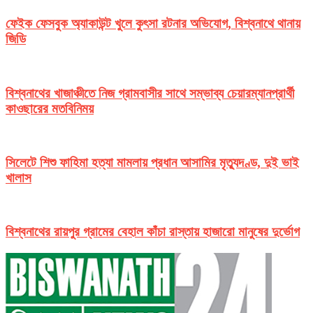
ফেইক ফেসবুক অ্যাকাউন্ট খুলে কুৎসা রটনার অভিযোগ, বিশ্বনাথে থানায়
জিডি
বিশ্বনাথের খাজাঞ্চীতে নিজ গ্রামবাসীর সাথে সম্ভাব্য চেয়ারম্যানপ্রার্থী
কাওছারের মতবিনিময়
সিলেটে শিশু ফাহিমা হত্যা মামলায় প্রধান আসামির মৃত্যুদণ্ড, দুই ভাই
খালাস
বিশ্বনাথের রায়পুর গ্রামের বেহাল কাঁচা রাস্তায় হাজারো মানুষের দুর্ভোগ