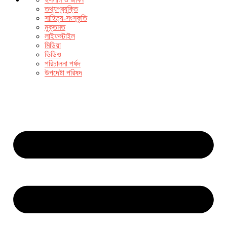
তথ্যপ্রযুক্তি
সাহিত্য-সংস্কৃতি
মুক্তমত
লাইফস্টাইল
মিডিয়া
ভিডিও
পরিচালনা পর্ষদ
উপদেষ্টা পরিষদ