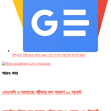
বিশ্বনাথ নিউজের সকল খবর পেতে গুগল চ‌্যানেল ফলো করুন
আরও খবর
এসএসসি ও সমমানের পরীক্ষার ফল প্রকাশ ১০ আগস্ট