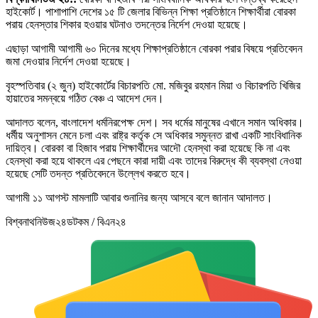
হাইকোর্ট। পাশাপাশি দেশের ১৫ টি জেলার বিভিন্ন শিক্ষা প্রতিষ্ঠানে শিক্ষার্থীরা বোরকা
পরায় হেনস্তার শিকার হওয়ার ঘটনাও তদন্তের নির্দেশ দেওয়া হয়েছে।
এছাড়া আগামী আগামী ৬০ দিনের মধ্যে শিক্ষাপ্রতিষ্ঠানে বোরকা পরার বিষয়ে প্রতিবেদন
জমা দেওয়ার নির্দেশ দেওয়া হয়েছে।
বৃহস্পতিবার (২ জুন) হাইকোর্টের বিচারপতি মো. মজিবুর রহমান মিয়া ও বিচারপতি খিজির
হায়াতের সমন্বয়ে গঠিত বেঞ্চ এ আদেশ দেন।
আদালত বলেন, বাংলাদেশ ধর্মনিরপেক্ষ দেশ। সব ধর্মের মানুষের এখানে সমান অধিকার।
ধর্মীয় অনুশাসন মেনে চলা এবং রাষ্ট্র কর্তৃক সে অধিকার সমুন্নত রাখা একটি সাংবিধানিক
দায়িত্ব। বোরকা বা হিজাব পরায় শিক্ষার্থীদের আদৌ হেনস্থা করা হয়েছে কি না এবং
হেনস্থা করা হয়ে থাকলে এর পেছনে কারা দায়ী এবং তাদের বিরুদ্ধে কী ব্যবস্থা নেওয়া
হয়েছে সেটি তদন্ত প্রতিবেদনে উল্লেখ করতে হবে।
আগামী ১১ আগস্ট মামলাটি আবার শুনানির জন্য আসবে বলে জানান আদালত।
বিশ্বনাথনিউজ২৪ডটকম / বিএন২৪