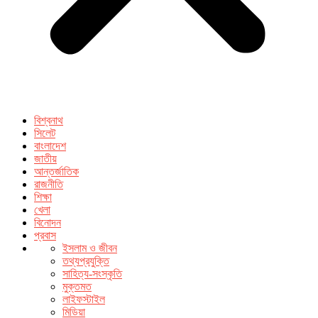
বিশ্বনাথ
সিলেট
বাংলাদেশ
জাতীয়
আন্তর্জাতিক
রাজনীতি
শিক্ষা
খেলা
বিনোদন
প্রবাস
ইসলাম ও জীবন
তথ্যপ্রযুক্তি
সাহিত্য-সংস্কৃতি
মুক্তমত
লাইফস্টাইল
মিডিয়া