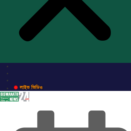
লাইভ ভিডিও