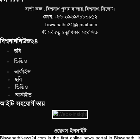
বার্তা কক্ষ : বিশ্বনাথ পুরান বাজার, বিশ্বনাথ, সিলেট।
ফোন: +৮৮-০৯৬৯৭০৮০৮১২
biswanathn24@gmail.com
© সর্বস্বত্ব স্বত্বাধিকার সংরক্ষিত
বিশ্বনাথনিউজ২৪
ছবি
ভিডিও
আর্কাইভ
ছবি
ভিডিও
আর্কাইভ
আইটি সহযোগীতায়
ওয়েবস ইনসাইট
BiswanathNews24.com is the first online news portal in Biswanath. It