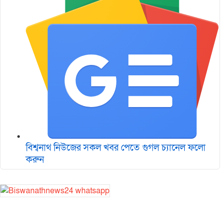
বিশ্বনাথ নিউজের সকল খবর পেতে গুগল চ‌্যানেল ফলো
করুন