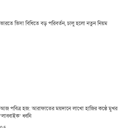
ভারতে ভিসা বিধিতে বড় পরিবর্তন, চালু হলো নতুন নিয়ম
আজ পবিত্র হজ: আরাফাতের ময়দানে লাখো হাজির কণ্ঠে মুখর
‘লাব্বাইক’ ধ্বনি