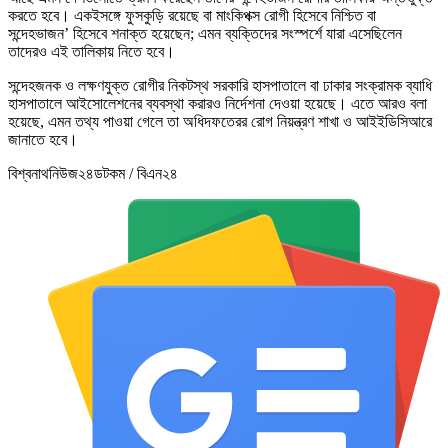
করতে হবে। একইসঙ্গে ফুসকুড়ি রয়েছে বা মাংকিপক্স রোগী হিসেবে নিশ্চিত বা
সন্দেহভাজন’ হিসেবে শনাক্ত হয়েছেন; এমন ব্যক্তিদের সংস্পর্শে যারা এসেছিলেন
তাদেরও এই তালিকায় নিতে হবে।
সন্দেহজনক ও লক্ষণযুক্ত রোগীর নিকটস্থ সরকারি হাসপাতালে বা ঢাকার সংক্রামক ব্যাধি
হাসপাতালে আইসোলেশনের ব্যবস্থা করারও নির্দেশনা দেওয়া হয়েছে। এতে আরও বলা
হয়েছে, এমন তথ্য পাওয়া গেলে তা অধিদফতেরর রোগ নিয়ন্ত্রণ শাখা ও আইইডিসিআরে
জানাতে হবে।
বিশ্বনাথনিউজ২৪ডটকম / বিএন২৪