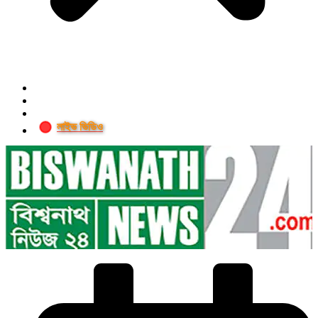
লাইভ ভিডিও