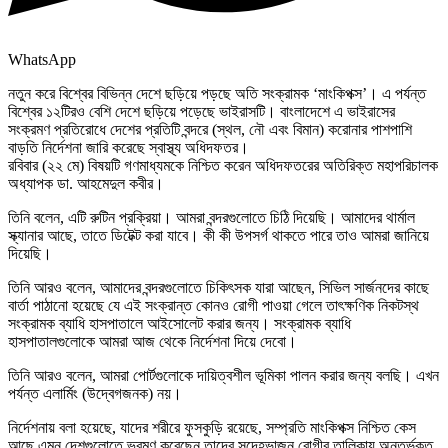
WhatsApp
নতুন করে বিশ্বের বিভিন্ন দেশে ছড়িয়ে পড়ছে অতি সংক্রামক ‘মাংকিপক্স’। এ পর্যন্ত
বিশ্বের ১২টিরও বেশি দেশে ছড়িয়ে পড়েছে ভাইরাসটি। বাংলাদেশে এ ভাইরাসের
সংক্রমণ প্রতিরোধে দেশের প্রতিটি বন্দরে (স্থল, নৌ এবং বিমান) করোনার পাশপাশি
বাড়তি নির্দেশনা জারি করেছে স্বাস্থ্য অধিদফতর।
রবিবার (২২ মে) বিষয়টি গণমাধ্যমকে নিশ্চিত করেন অধিদফতরের অতিরিক্ত মহাপরিচালক
অধ্যাপক ডা. আহমেদুল কবীর।
তিনি বলেন, এটি রুটিন প্রক্রিয়া। আমরা বন্দরগুলোতে চিঠি দিয়েছি। আমাদের থার্মাল
স্ক্যানার আছে, তাতে ডিটেক্ট করা যাবে। কী কী উপসর্গ থাকতে পারে তাও আমরা জানিয়ে
দিয়েছি।
তিনি আরও বলেন, আমাদের বন্দরগুলোতে চিকিৎসক যারা আছেন, সিভিল সার্জনদের কাছে
বার্তা পাঠানো হয়েছে যে এই সংক্রান্ত কোনও রোগী পাওয়া গেলে তাৎক্ষণিক নিকটস্থ
সংক্রামক ব্যাধি হাসপাতালে আইসোলেট করার জন্য। সংক্রামক ব্যাধি
হাসপাতালগুলোকে আমরা আজ থেকে নির্দেশনা দিয়ে দেবো।
তিনি আরও বলেন, আমরা পোর্টগুলোকে দায়িত্বশীল ভূমিকা পালন করার জন্য বলছি। এখন
পর্যন্ত এলার্মিং (উদ্বেগজনক) নয়।
নির্দেশনায় বলা হয়েছে, যাদের শরীরে ফুসকুড়ি রয়েছে, সম্প্রতি মাংকিপক্স নিশ্চিত কেস
আছে এমন দেশগুলোতে ভ্রমণ করেছেন তাদের সন্দেহভাজন রোগীর তালিকায় অন্তর্ভুক্ত