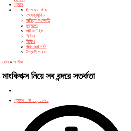
প্রবাস
ইসলাম ও জীবন
তথ্যপ্রযুক্তি
সাহিত্য-সংস্কৃতি
মুক্তমত
লাইফস্টাইল
মিডিয়া
ভিডিও
পরিচালনা পর্ষদ
উপদেষ্টা পরিষদ
হোম
»
জাতীয়
মাংকিপক্স নিয়ে সব বন্দরে সতর্কতা
প্রকাশ :
মে ২২, ২০২২