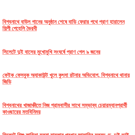
বিশ্বনাথে বাউল গানের অনুষ্ঠান শেষে বাড়ি ফেরার পথে প্রাণ হারালেন
শিল্পী পেহেলি ভৈরবী
সিলেটে দুই বাসের মুখোমুখি সংঘর্ষে প্রাণ গেল ৯ জনের
ফেইক ফেসবুক অ্যাকাউন্ট খুলে কুৎসা রটনার অভিযোগ, বিশ্বনাথে থানায়
জিডি
বিশ্বনাথের খাজাঞ্চীতে নিজ গ্রামবাসীর সাথে সম্ভাব্য চেয়ারম্যানপ্রার্থী
কাওছারের মতবিনিময়