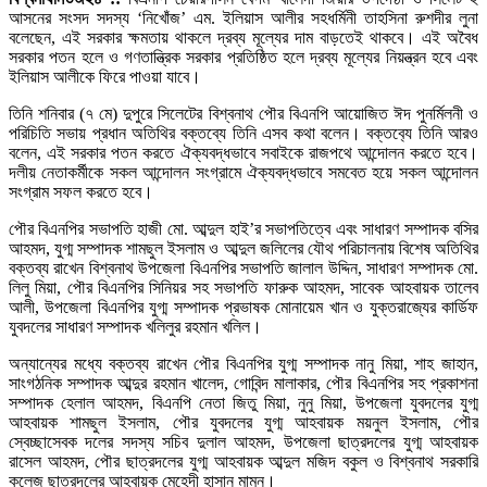
আসনের সংসদ সদস্য ‘নিখোঁজ’ এম. ইলিয়াস আলীর সহধর্মিনী তাহসিনা রুশদীর লুনা
বলেছেন, এই সরকার ক্ষমতায় থাকলে দ্রব্য মূল্যের দাম বাড়তেই থাকবে। এই অবৈধ
সরকার পতন হলে ও গণতান্ত্রিক সরকার প্রতিষ্ঠিত হলে দ্রব্য মূল্যের নিয়ন্ত্রন হবে এবং
ইলিয়াস আলীকে ফিরে পাওয়া যাবে।
তিনি শনিবার (৭ মে) দুপুরে সিলেটের বিশ্বনাথ পৌর বিএনপি আয়োজিত ঈদ পুনর্মিলনী ও
পরিচিতি সভায় প্রধান অতিথির বক্তব্যে তিনি এসব কথা বলেন। বক্তব‌্যে তিনি আরও
বলেন, এই সরকার পতন করতে ঐক্যবদ্ধভাবে সবাইকে রাজপথে আন্দোলন করতে হবে।
দলীয় নেতাকর্মীকে সকল আন্দোলন সংগ্রামে ঐক্যবদ্ধভাবে সমবেত হয়ে সকল আন্দোলন
সংগ্রাম সফল করতে হবে।
পৌর বিএনপির সভাপতি হাজী মো. আব্দুল হাই’র সভাপতিত্বে এবং সাধারণ সম্পাদক বসির
আহমদ, যুগ্ম সম্পাদক শামছুল ইসলাম ও আব্দুল জলিলের যৌথ পরিচালনায় বিশেষ অতিথির
বক্তব্য রাখেন বিশ্বনাথ উপজেলা বিএনপির সভাপতি জালাল উদ্দিন, সাধারণ সম্পাদক মো.
লিলু মিয়া, পৌর বিএনপির সিনিয়র সহ সভাপতি ফারুক আহমদ, সাবেক আহবায়ক তালেব
আলী, উপজেলা বিএনপির যুগ্ম সম্পাদক প্রভাষক মোনায়েম খান ও যুক্তরাজ্যের কার্ডিফ
যুবদলের সাধারণ সম্পাদক খলিলুর রহমান খলিল।
অন্যান্যের মধ্যে বক্তব্য রাখেন পৌর বিএনপির যুগ্ম সম্পাদক নানু মিয়া, শাহ জাহান,
সাংগঠনিক সম্পাদক আব্দুর রহমান খালেদ, গোবিন্দ মালাকার, পৌর বিএনপির সহ প্রকাশনা
সম্পাদক হেলাল আহমদ, বিএনপি নেতা জিতু মিয়া, নুনু মিয়া, উপজেলা যুবদলের যুগ্ম
আহবায়ক শামছুল ইসলাম, পৌর যুবদলের যুগ্ম আহবায়ক ময়নুল ইসলাম, পৌর
স্বেচ্ছাসেবক দলের সদস্য সচিব দুলাল আহমদ, উপজেলা ছাত্রদলের যুগ্ম আহবায়ক
রাসেল আহমদ, পৌর ছাত্রদলের যুগ্ম আহবায়ক আব্দুল মজিদ বকুল ও বিশ্বনাথ সরকারি
কলেজ ছাত্রদলের আহবায়ক মেহেদী হাসান মামুন।