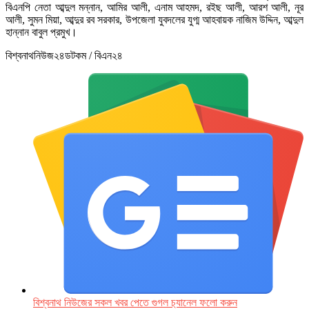
বিএনপি নেতা আব্দুল মন্নান, আমির আলী, এনাম আহমদ, রইছ আলী, আরশ আলী, নূর
আলী, সুমন মিয়া, আব্দুর রব সরকার, উপজেলা যুবদলের যুগ্ম আহবায়ক নাজিম উদ্দিন, আব্দুল
হান্নান বাবুল প্রমুখ।
বিশ্বনাথনিউজ২৪ডটকম / বিএন২৪
বিশ্বনাথ নিউজের সকল খবর পেতে গুগল চ‌্যানেল ফলো করুন