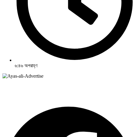
৬:৪৬ অপরাহ্ণ