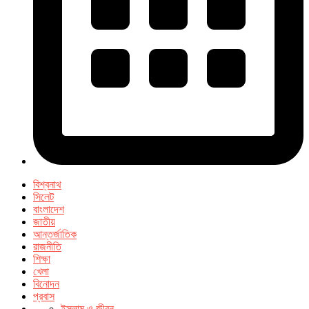
বিশ্বনাথ
সিলেট
বাংলাদেশ
জাতীয়
আন্তর্জাতিক
রাজনীতি
শিক্ষা
খেলা
বিনোদন
প্রবাস
ইসলাম ও জীবন