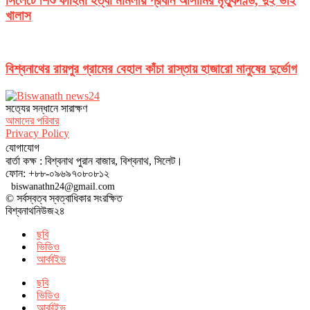
সিলেটে শিশু ফাহিমা হত্যা মামলায় প্রধান আসামির মৃত্যুদণ্ড, দুই ভাই
খালাস
বিশ্বনাথের রায়পুর গ্রামের বেহাল কাঁচা রাস্তায় হাজারো মানুষের দুর্ভোগ
সত‌্যের সন্ধানে সারাক্ষণ
আমাদের পরিবার
Privacy Policy
যোগাযোগ
বার্তা কক্ষ : বিশ্বনাথ পুরান বাজার, বিশ্বনাথ, সিলেট।
ফোন: +৮৮-০৯৬৯৭০৮০৮১২
biswanathn24@gmail.com
© সর্বস্বত্ব স্বত্বাধিকার সংরক্ষিত
বিশ্বনাথনিউজ২৪
ছবি
ভিডিও
আর্কাইভ
ছবি
ভিডিও
আর্কাইভ