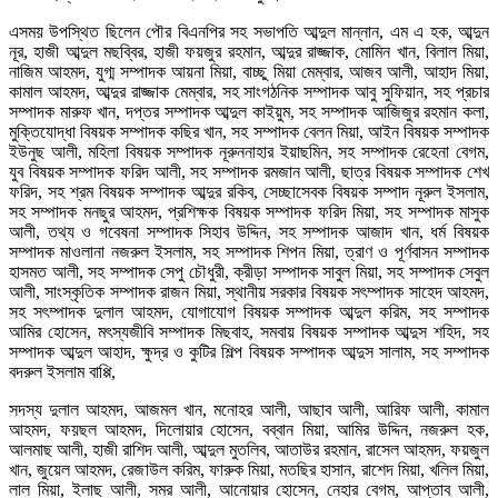
এসময় উপস্থিত ছিলেন পৌর বিএনপির সহ সভাপতি আব্দুল মান্নান, এম এ হক, আব্দুন
নূর, হাজী আব্দুল মছব্বির, হাজী ফয়জুর রহমান, আব্দুর রাজ্জাক, মোমিন খান, বিলাল মিয়া,
নাজিম আহমদ, যুগ্ম সম্পাদক আয়না মিয়া, বাচ্ছু মিয়া মেম্বার, আজব আলী, আহাদ মিয়া,
কামাল আহমদ, আব্দুর রাজ্জাক মেম্বার, সহ সাংগঠনিক সম্পাদক আবু সুফিয়ান, সহ প্রচার
সম্পাদক মারুফ খান, দপ্তর সম্পাদক আব্দুল কাইয়ুম, সহ সম্পাদক আজিজুর রহমান কলা,
মুক্তিযোদ্ধা বিষয়ক সম্পাদক কছির খান, সহ সম্পাদক বেলন মিয়া, আইন বিষয়ক সম্পাদক
ইউনুছ আলী, মহিলা বিষয়ক সম্পাদক নূরুননাহার ইয়াছমিন, সহ সম্পাদক রেহেনা বেগম,
যুব বিষয়ক সম্পাদক ফরিদ আলী, সহ সম্পাদক রমজান আলী, ছাত্র বিষয়ক সম্পাদক শেখ
ফরিদ, সহ শ্রম বিষয়ক সম্পাদক আব্দুর রকিব, সেচ্ছাসেবক বিষয়ক সম্পাদ নূরুল ইসলাম,
সহ সম্পাদক মনছুর আহমদ, প্রশিক্ষক বিষয়ক সম্পাদক ফরিদ মিয়া, সহ সম্পাদক মাসুক
আলী, তথ্য ও গবেষনা সম্পাদক সিহাব উদ্দিন, সহ সম্পাদক আজাদ খান, ধর্ম বিষয়ক
সম্পাদক মাওলানা নজরুল ইসলাম, সহ সম্পাদক শিপন মিয়া, ত্রাণ ও পূর্ণবাসন সম্পাদক
হাসমত আলী, সহ সম্পাদক সেপু চৌধুরী, ক্রীড়া সম্পাদক সাবুল মিয়া, সহ সম্পাদক সেবুল
আলী, সাংস্কৃতিক সম্পাদক রাজন মিয়া, স্থানীয় সরকার বিষয়ক সৎম্পাদক সাহেদ আহমদ,
সহ সৎম্পাদক দুলাল আহমদ, যোগাযোগ বিষয়ক সম্পাদক আব্দুল করিম, সহ সম্পাদক
আমির হোসেন, মৎস্যজীবি সম্পাদক মিছবাহ, সমবায় বিষয়ক সম্পাদক আব্দুস শহিদ, সহ
সম্পাদক আব্দুল আহাদ, ক্ষুদ্র ও কুটির শিল্প বিষয়ক সম্পাদক আব্দুস সালাম, সহ সম্পাদক
বদরুল ইসলাম বাপ্পি,
সদস্য দুলাল আহমদ, আজমল খান, মনোহর আলী, আছাব আলী, আরিফ আলী, কামাল
আহমদ, ফয়ছল আহমদ, দিলোয়ার হোসেন, বব্বান মিয়া, আমির উদ্দিন, নজরুল হক,
আলমাছ আলী, হাজী রাশিদ আলী, আব্দুল মুতলিব, আতাউর রহমান, রাসেল আহমদ, ফয়জুল
খান, জুয়েল আহমদ, রেজাউল করিম, ফারুক মিয়া, মতছির হাসান, রাশেদ মিয়া, খলিল মিয়া,
লাল মিয়া, ইলাছ আলী, সমর আলী, আনোয়ার হোসেন, নেহার বেগম, আপ্তাব আলী,