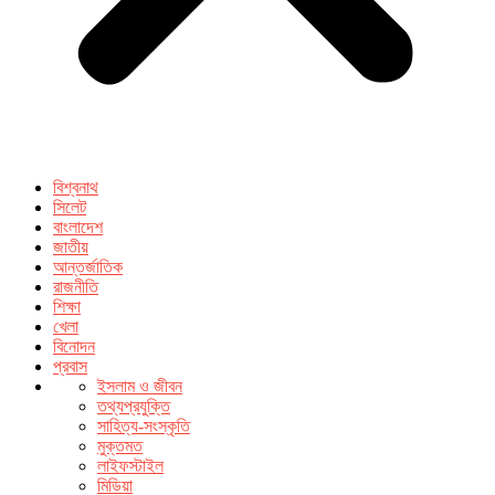
বিশ্বনাথ
সিলেট
বাংলাদেশ
জাতীয়
আন্তর্জাতিক
রাজনীতি
শিক্ষা
খেলা
বিনোদন
প্রবাস
ইসলাম ও জীবন
তথ্যপ্রযুক্তি
সাহিত্য-সংস্কৃতি
মুক্তমত
লাইফস্টাইল
মিডিয়া