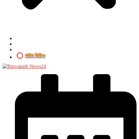
লাইভ ভিডিও