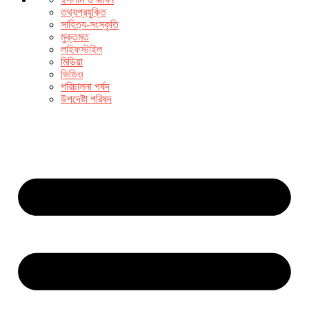
তথ্যপ্রযুক্তি
সাহিত্য-সংস্কৃতি
মুক্তমত
লাইফস্টাইল
মিডিয়া
ভিডিও
পরিচালনা পর্ষদ
উপদেষ্টা পরিষদ