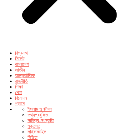
বিশ্বনাথ
সিলেট
বাংলাদেশ
জাতীয়
আন্তর্জাতিক
রাজনীতি
শিক্ষা
খেলা
বিনোদন
প্রবাস
ইসলাম ও জীবন
তথ্যপ্রযুক্তি
সাহিত্য-সংস্কৃতি
মুক্তমত
লাইফস্টাইল
মিডিয়া