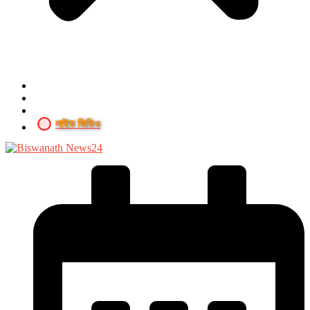
লাইভ ভিডিও