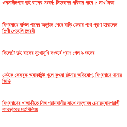
ওসমানীনগরে দুই বাসের সংঘর্ষ: নিহতদের পরিবার পাবে ৫ লাখ টাকা
বিশ্বনাথে বাউল গানের অনুষ্ঠান শেষে বাড়ি ফেরার পথে প্রাণ হারালেন
শিল্পী পেহেলি ভৈরবী
সিলেটে দুই বাসের মুখোমুখি সংঘর্ষে প্রাণ গেল ৯ জনের
ফেইক ফেসবুক অ্যাকাউন্ট খুলে কুৎসা রটনার অভিযোগ, বিশ্বনাথে থানায়
জিডি
বিশ্বনাথের খাজাঞ্চীতে নিজ গ্রামবাসীর সাথে সম্ভাব্য চেয়ারম্যানপ্রার্থী
কাওছারের মতবিনিময়