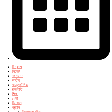
বিশ্বনাথ
সিলেট
বাংলাদেশ
জাতীয়
আন্তর্জাতিক
রাজনীতি
শিক্ষা
খেলা
বিনোদন
প্রবাস
ইসলাম ও জীবন