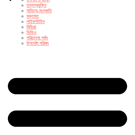
তথ্যপ্রযুক্তি
সাহিত্য-সংস্কৃতি
মুক্তমত
লাইফস্টাইল
মিডিয়া
ভিডিও
পরিচালনা পর্ষদ
উপদেষ্টা পরিষদ