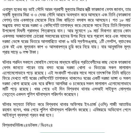
এনামুল হকের বড় ভাই সৌদি আরব প্রবাসী মুক্তার মিয়ার স্ত্রী ফারজানা বেগম জানান, তার
স্বামী মুক্তার মিয়া ও ৩ দেবর সৌদি আরবে অবস্থান করে আসছেন এবং তিনি (ফারজানা
বেগম) তার একমাত্র মেয়েকে নিয়ে নিজ বাড়িতে বসবাস করে আসছেন। গত ১৮ মার্চ
সন্ধ্যায় বসত ঘরের দরজা ও কেসিগেইট তালাবদ্ধ করে মেয়েকে সাথে নিয়ে তিনি বিশ্বনাথ
উপজেলা দিঘলী গ্রামস্থ পিত্রালয়ে যান। আর সুযোগে ১৯ মার্চ দিবাগত রাতের কোন
একসময় অজ্ঞাতনামা চোরেরা সবতঘরের ছাদের উপর দিয়ে ঘরে প্রবেশ করে এবং সামনের
দরজা ভেঙ্গে ঘরের ভিতরে আলমারিতে থাকা ৬ ভরি স্বর্ণালংঙ্কার, ১টি লেপটপ, ব্যাংকের
চেক বই এবং মূল্যবান কাপ ও আসবাবপত্র চুরি করে নিয়ে যায়। যার আনুমানিক মূল্য
প্রায় সাড়ে ৬ লক্ষ টাকা।
ঘটনার পরদিন সকালে মোবাইল ফোনের মাধ্যমে বাড়ির প্রতিবেশীদের কাছ থেকে ফারজানা
বেগম জানতে পারেন তার বসত ঘরের দরজা খোলা ও ভিতরের সকল মালামাল
এলোমেলোভাবে পড়ে রয়েছে। এই সংবাদটি পাওয়ার সাথে সাথে তাৎক্ষণিক তিনি বাড়িতে
ফিরে দেখতে পাই ঘরের কেসিগেইট তালাবদ্ধ থাকলেও ঘরের একটি দরজা ভাঙ্গা ও সকল
দরজা খোলা রয়েছে এবং ঘরে রক্ষিত আলমিরা ও চকেছের সকল মালামাল এলোমেলোভাবে
মাটি পড়ে রয়েছে। খবর পেয়ে ওই দিন বিশ্বনাথ থানার এসআই সাইফুল মোল্লার
নেতৃত্বে একদল পুলিশ ঘটনাস্থল পরিদর্শন করেছেন।
ঘটনার সত্যতা নিশ্চিত করে বিশ্বনাথ থানার অফিসার ইন-চার্জ (ওসি) গাজী আতাউর
রহমান বলেন, খবর পেয়ে পুলিশ ঘটনাস্থল পরিদর্শন করেছে। এবিষয়য়ে অভিযোগ পেলে
আইনানুগ ব্যবস্থা গ্রহন করা হবে।
বিশ্বনাথনিউজ২৪ডটকম / বিএন২৪