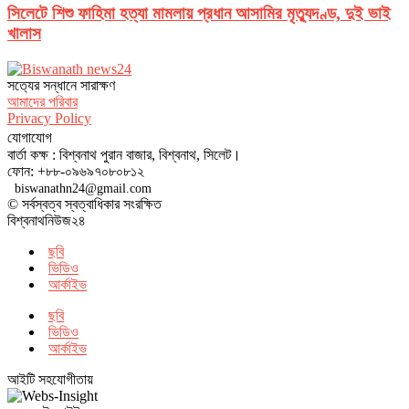
সিলেটে শিশু ফাহিমা হত্যা মামলায় প্রধান আসামির মৃত্যুদণ্ড, দুই ভাই
খালাস
সত‌্যের সন্ধানে সারাক্ষণ
আমাদের পরিবার
Privacy Policy
যোগাযোগ
বার্তা কক্ষ : বিশ্বনাথ পুরান বাজার, বিশ্বনাথ, সিলেট।
ফোন: +৮৮-০৯৬৯৭০৮০৮১২
biswanathn24@gmail.com
© সর্বস্বত্ব স্বত্বাধিকার সংরক্ষিত
বিশ্বনাথনিউজ২৪
ছবি
ভিডিও
আর্কাইভ
ছবি
ভিডিও
আর্কাইভ
আইটি সহযোগীতায়