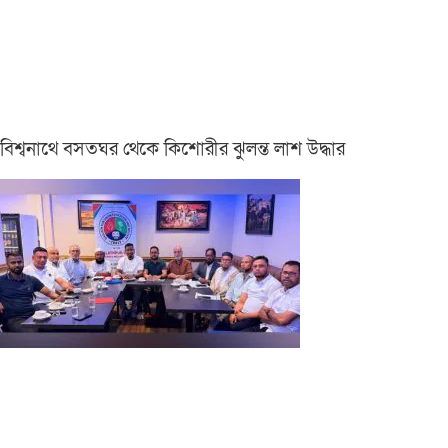
বিশ্বনাথে বসতঘর থেকে কিশোরীর ঝুলন্ত লাশ উদ্ধার