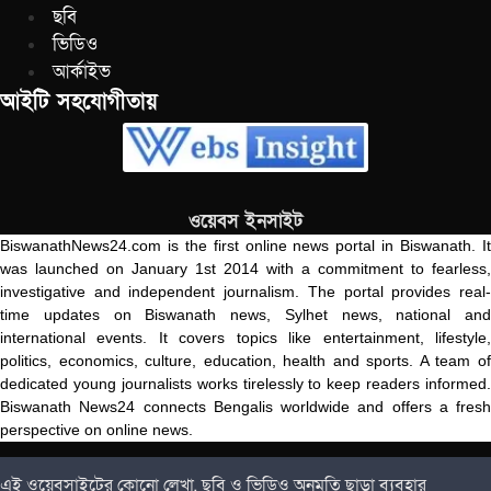
ছবি
ভিডিও
আর্কাইভ
আইটি সহযোগীতায়
ওয়েবস ইনসাইট
BiswanathNews24.com is the first online news portal in Biswanath. It
was launched on January 1st 2014 with a commitment to fearless,
investigative and independent journalism. The portal provides real-
time updates on Biswanath news, Sylhet news, national and
international events. It covers topics like entertainment, lifestyle,
politics, economics, culture, education, health and sports. A team of
dedicated young journalists works tirelessly to keep readers informed.
Biswanath News24 connects Bengalis worldwide and offers a fresh
perspective on online news.
এই ওয়েবসাইটের কোনো লেখা, ছবি ও ভিডিও অনুমতি ছাড়া ব্যবহার