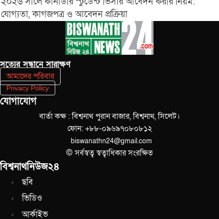
২০২৬ সালে কানাডার স্টুডেন্ট ভিসার আবেদন করার নিয়ম:
যোগ্যতা, কাগজপত্র ও আবেদন প্রক্রিয়া
সত‌্যের সন্ধানে সারাক্ষণ
আমাদের পরিবার
Privacy Policy
যোগাযোগ
বার্তা কক্ষ : বিশ্বনাথ পুরান বাজার, বিশ্বনাথ, সিলেট।
ফোন: +৮৮-০৯৬৯৭০৮০৮১২
biswanathn24@gmail.com
© সর্বস্বত্ব স্বত্বাধিকার সংরক্ষিত
বিশ্বনাথনিউজ২৪
ছবি
ভিডিও
আর্কাইভ