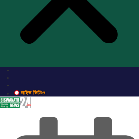
লাইভ ভিডিও