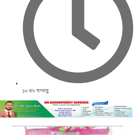
১০:৩৬ অপরাহ্ণ