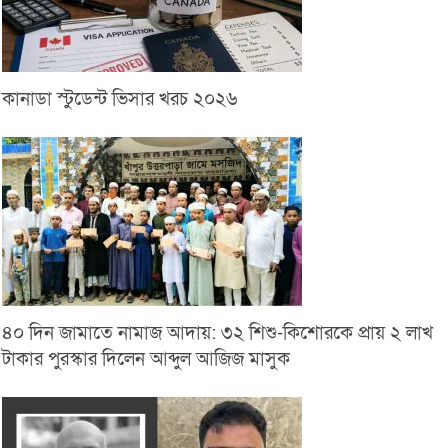
কানাডা স্টুডেন্ট ভিসার খরচ ২০২৬
৪০ দিন জামাতে নামাজ আদায়: ৩২ শিশু-কিশোরকে প্রায় ২ লাখ
টাকার পুরস্কার দিলেন আব্দুল আজিজ মাসুক