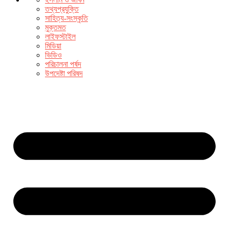
তথ্যপ্রযুক্তি
সাহিত্য-সংস্কৃতি
মুক্তমত
লাইফস্টাইল
মিডিয়া
ভিডিও
পরিচালনা পর্ষদ
উপদেষ্টা পরিষদ