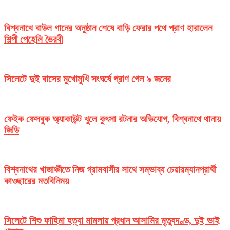
বিশ্বনাথে বাউল গানের অনুষ্ঠান শেষে বাড়ি ফেরার পথে প্রাণ হারালেন
শিল্পী পেহেলি ভৈরবী
সিলেটে দুই বাসের মুখোমুখি সংঘর্ষে প্রাণ গেল ৯ জনের
ফেইক ফেসবুক অ্যাকাউন্ট খুলে কুৎসা রটনার অভিযোগ, বিশ্বনাথে থানায়
জিডি
বিশ্বনাথের খাজাঞ্চীতে নিজ গ্রামবাসীর সাথে সম্ভাব্য চেয়ারম্যানপ্রার্থী
কাওছারের মতবিনিময়
সিলেটে শিশু ফাহিমা হত্যা মামলায় প্রধান আসামির মৃত্যুদণ্ড, দুই ভাই