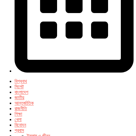
বিশ্বনাথ
সিলেট
বাংলাদেশ
জাতীয়
আন্তর্জাতিক
রাজনীতি
শিক্ষা
খেলা
বিনোদন
প্রবাস
ইসলাম ও জীবন