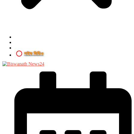
লাইভ ভিডিও