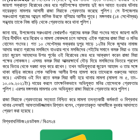
জায়গা সক্রান্ত বিরোধের জের ধরে প্রতিপক্ষের হামলায় দুই জন আহত হওয়ার ঘটনায়
দায়েরকৃত মামলার আসামী রাজা মিয়াকে গ্রেফতার করেছে পুলিশ। সে উপজেলার
সরুওয়ালা গ্রামের আব্দুল মালিক উরফে হুশিয়ার আলীর পুত্র। মঙ্গলবার (১৪ সেপ্টেম্বর)
সন্ধ্যায় তাকে নিজ বাড়ি থেকে গ্রেফতার করে থানা পুলিশ।
জানা যায়, উপজেলার সরুওয়ালা বেখারগাঁও গ্রামের কমরু মিয়া গংদের সাথে জায়গা জমি
নিয়ে দীর্ঘদিন ধরে বিরোধ ও মামলা মোকদ্দমা চলে আসছে এইক গ্রামের রাজা মিয়া ও মনির
হোসেন গংদের। গত ১০ সেপ্টেম্বর শুক্রবার দুপুর সাড়ে ১২টার দিকে জুম্মার নামাজ
আদায় করতে গ্রামের মসজিদে যাওয়ার পথে মসজিদের গেইটের সমানে কমরু মিয়া ও তার
চাচা জুয়েল আহমদের উপর পূর্বের ওই বিরোধের জের ধরে আক্রমণ করেন রাজা মিয়া
পক্ষের লোকজন। এসময় কমরু মিয়া আত্মরক্ষার্থে দৌড় দিয়ে মসজিদের ভিতরে প্রবেশ
করে ভিতর থেকে দরজা বন্ধ করে রাখেন। তখন অভিযুক্তরা জুয়েল আহমদ ও তার সঙ্গে
থাকা বাড়ির কাজের লোক আফিজ আলীর উপর হামলা করে তাদেরকে গুরুত্বর আহত
করে। এঘটনায় ওই দিন রাতে কমরু মিয়া বাদী হয়ে থানায় মামলা (মামলা নং ৫, তাং-
১০.০৯.২০২১ইং) দায়ের করলে তাৎক্ষনিকভাবে অভিযুক্ত মনির হোসেনকে গ্রেফতার
পুলিশ। এরপর মঙ্গলবার মামলার ৩নং অভিযুক্ত রাজা মিয়াকে গ্রেফতার করে পুলিশ।
রাজা মিয়াকে গ্রেফতারের সত্যতা নিশ্চিত করে মামলা তদন্তকারী কর্মকর্তা ও বিশ্বনাথ
থানার এসআই আফতাবউজ্জামান রিগ্যান বলেন, গ্রেফতারকৃত আসামীকে বুধবার আদালতে
প্রেরণ করা হয়েছে।
বিশ্বনাথনিউজ২৪ডটকম / বিএন২৪