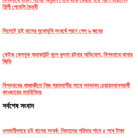
বিশ্বনাথে বাউল গানের অনুষ্ঠান শেষে বাড়ি ফেরার পথে প্রাণ হারালেন
শিল্পী পেহেলি ভৈরবী
সিলেটে দুই বাসের মুখোমুখি সংঘর্ষে প্রাণ গেল ৯ জনের
ফেইক ফেসবুক অ্যাকাউন্ট খুলে কুৎসা রটনার অভিযোগ, বিশ্বনাথে থানায়
জিডি
বিশ্বনাথের খাজাঞ্চীতে নিজ গ্রামবাসীর সাথে সম্ভাব্য চেয়ারম্যানপ্রার্থী
কাওছারের মতবিনিময়
সর্বশেষ সংবাদ
ওসমানীনগরে দুই বাসের সংঘর্ষ: নিহতদের পরিবার পাবে ৫ লাখ টাকা