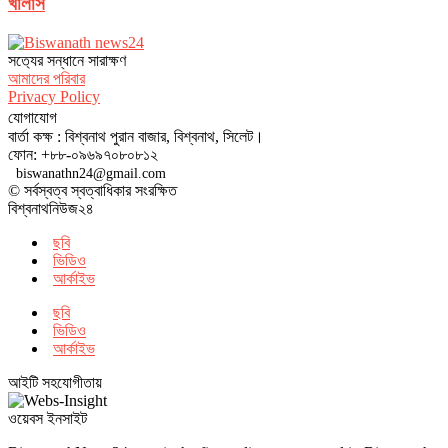
খালাস
সত‌্যের সন্ধানে সারাক্ষণ
আমাদের পরিবার
Privacy Policy
যোগাযোগ
বার্তা কক্ষ : বিশ্বনাথ পুরান বাজার, বিশ্বনাথ, সিলেট।
ফোন: +৮৮-০৯৬৯৭০৮০৮১২
biswanathn24@gmail.com
© সর্বস্বত্ব স্বত্বাধিকার সংরক্ষিত
বিশ্বনাথনিউজ২৪
ছবি
ভিডিও
আর্কাইভ
ছবি
ভিডিও
আর্কাইভ
আইটি সহযোগীতায়
ওয়েবস ইনসাইট