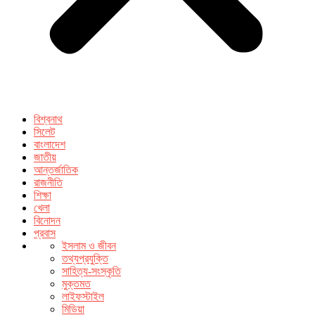
বিশ্বনাথ
সিলেট
বাংলাদেশ
জাতীয়
আন্তর্জাতিক
রাজনীতি
শিক্ষা
খেলা
বিনোদন
প্রবাস
ইসলাম ও জীবন
তথ্যপ্রযুক্তি
সাহিত্য-সংস্কৃতি
মুক্তমত
লাইফস্টাইল
মিডিয়া