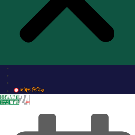
লাইভ ভিডিও