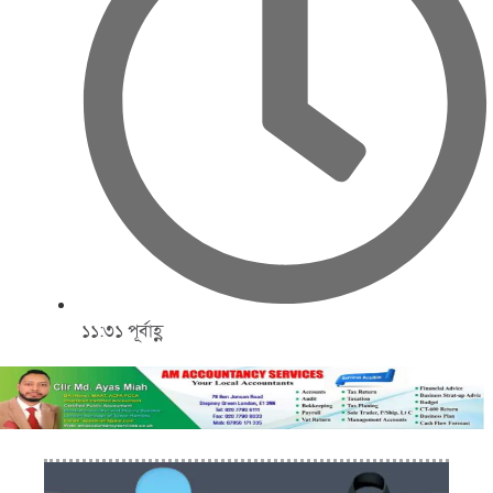
১১:৩১ পূর্বাহ্ণ