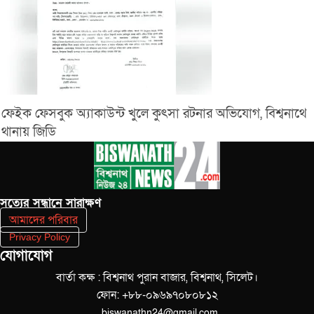
ফেইক ফেসবুক অ্যাকাউন্ট খুলে কুৎসা রটনার অভিযোগ, বিশ্বনাথে
থানায় জিডি
সত‌্যের সন্ধানে সারাক্ষণ
আমাদের পরিবার
Privacy Policy
যোগাযোগ
বার্তা কক্ষ : বিশ্বনাথ পুরান বাজার, বিশ্বনাথ, সিলেট।
ফোন: +৮৮-০৯৬৯৭০৮০৮১২
biswanathn24@gmail.com