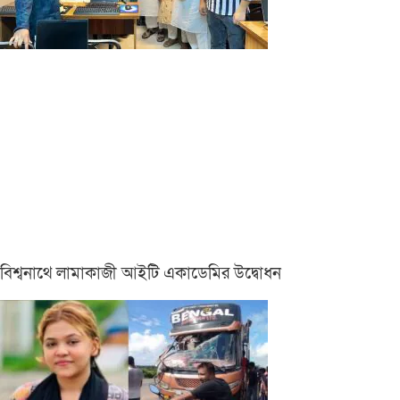
বিশ্বনাথে লামাকাজী আইটি একাডেমির উদ্বোধন