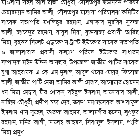
মাওলানা সহল আল রাজী চৌধুরী, দৌলতপুর ইউনিয়ন পরিষদ
চেয়ারম্যান আমির আলী, দৌলতপুর মাদ্রাসা পরিচালনা কমিটির
সাবেক সভাপতি মখলিছুর রহমান, এলাকার মুরব্বি সুরুজ
আলী, জাবেদুর রহমান, বাবুল মিয়া, যুক্তরাজ্য প্রবাসী তারিছ
মিয়া, বৃহত্তর সিলেট এডুকেশন ট্রাস্ট ইউকে’র সাবেক সভাপতি
ও জালালাবাদ প্রবাসী কল্যাণ পরিষদ ইউকে’র সাধারন
সম্পাদক মইন উদ্দিন আনছার, উপজেলা জাতীয় পার্টির সাবেক
যুগ্ম আহবায়ক এ কে এম দুলাল, আবুল খয়ের মেম্বার, ফিরোজ
আলী, জাতীয় পার্টি নেতা আমির আলী মেম্বার, আনোয়ার হোসেন
ধন মিয়া মেম্বার, মীর খোকন, রইছুল ইসলাম, আনোয়ার আলী,
নাজিম চৌধুরী, প্রদীপ চন্দ্র দেব, তরুণ সমাজসেবক আশরাফুল
ইসলাম খান সুহেল, ফারুক আহমদ, আলামগীর হুসেন, লুৎফুর
রহমান, মনির আলী, সালেহ আহমদ, সিরাজুল ইসলাম, পংকি
মিয়া প্রমুখ।