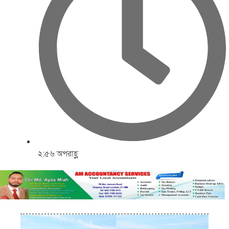
২:৫৬ অপরাহ্ণ