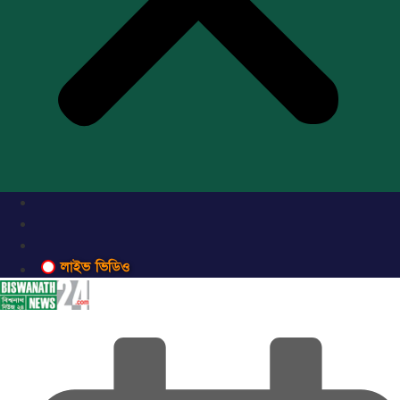
লাইভ ভিডিও