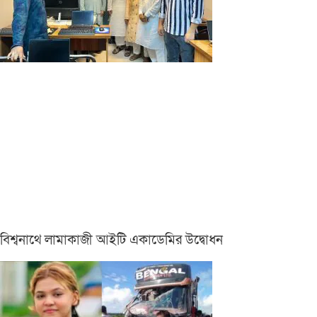
বিশ্বনাথে লামাকাজী আইটি একাডেমির উদ্বোধন