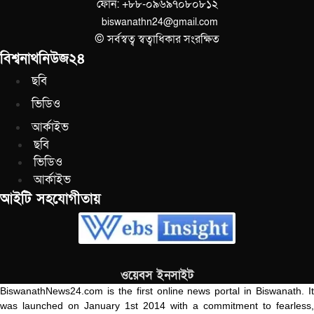
ফোন: +৮৮-০৯৬৯৭০৮০৮১২
biswanathn24@gmail.com
© সর্বস্বত্ব স্বত্বাধিকার সংরক্ষিত
বিশ্বনাথনিউজ২৪
ছবি
ভিডিও
আর্কাইভ
ছবি
ভিডিও
আর্কাইভ
আইটি সহযোগীতায়
ওয়েবস ইনসাইট
BiswanathNews24.com is the first online news portal in Biswanath. It
was launched on January 1st 2014 with a commitment to fearless,