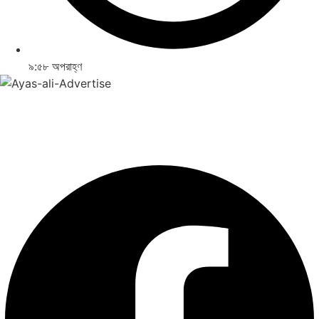
৯:৫৮ অপরাহ্ণ