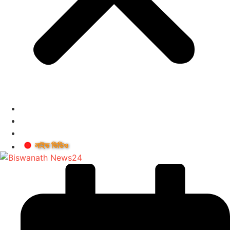
লাইভ ভিডিও