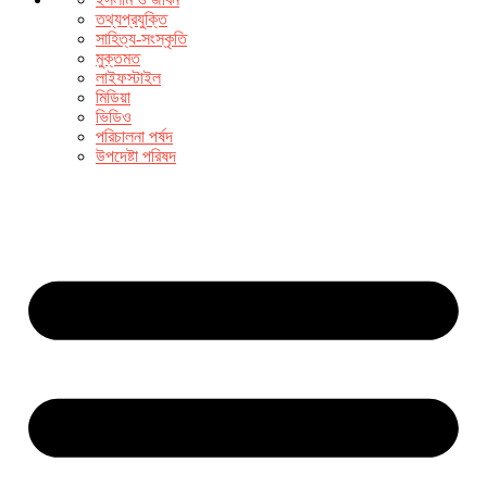
তথ্যপ্রযুক্তি
সাহিত্য-সংস্কৃতি
মুক্তমত
লাইফস্টাইল
মিডিয়া
ভিডিও
পরিচালনা পর্ষদ
উপদেষ্টা পরিষদ