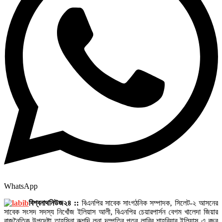
WhatsApp
বিশ্বনাথনিউজ২৪ ::
বিএনপির সাবেক সাংগঠনিক সম্পাদক, সিলেট-২ আসনের
সাবেক সংসদ সদস্য নিখোঁজ ইলিয়াস আলী, বিএনপির চেয়ারপার্সন বেগম খালেদা জিয়ার
রাজনৈতিক উপদেষ্টা তাহসিনা রুশদি লুনা দম্পতির পুত্র লাবিব শাহরিয়ার ইলিয়াস এ বছর