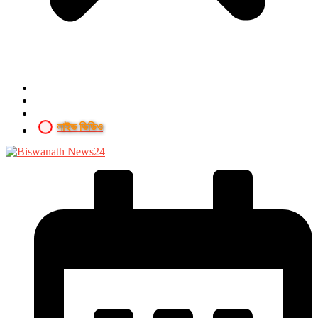
লাইভ ভিডিও