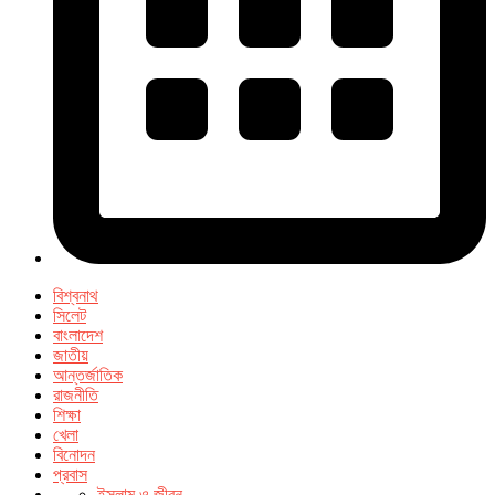
বিশ্বনাথ
সিলেট
বাংলাদেশ
জাতীয়
আন্তর্জাতিক
রাজনীতি
শিক্ষা
খেলা
বিনোদন
প্রবাস
ইসলাম ও জীবন