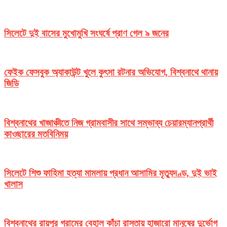
সিলেটে দুই বাসের মুখোমুখি সংঘর্ষে প্রাণ গেল ৯ জনের
ফেইক ফেসবুক অ্যাকাউন্ট খুলে কুৎসা রটনার অভিযোগ, বিশ্বনাথে থানায়
জিডি
বিশ্বনাথের খাজাঞ্চীতে নিজ গ্রামবাসীর সাথে সম্ভাব্য চেয়ারম্যানপ্রার্থী
কাওছারের মতবিনিময়
সিলেটে শিশু ফাহিমা হত্যা মামলায় প্রধান আসামির মৃত্যুদণ্ড, দুই ভাই
খালাস
বিশ্বনাথের রায়পুর গ্রামের বেহাল কাঁচা রাস্তায় হাজারো মানুষের দুর্ভোগ