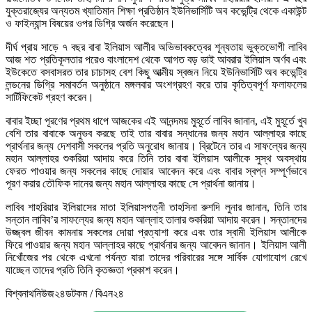
যুক্তরাজ্যের অন্যতম খ্যাতিমান শিক্ষা প্রতিষ্ঠান ইউনিভার্সিটি অব কভেন্ট্রি থেকে একাউন্ট
ও ফাইন্যান্স বিষয়ের ওপর ডিগ্রি অর্জন করেছেন।
দীর্ঘ প্রায় সাড়ে ৭ বছর বাবা ইলিয়াস আলীর অভিভাবকত্বের শূন্যতায় ভুক্তভোগী লাবিব
আজ শত প্রতিকূলতার পরেও বাংলাদেশ থেকে আগত বড় ভাই আবরার ইলিয়াস অর্ণব এবং
ইউকেতে বসবাসরত তার চাচাসহ বেশ কিছু আত্মীয় স্বজন নিয়ে ইউনিভার্সিটি অব কভেন্ট্রি
লন্ডনের ডিগ্রি সমাবর্তন অনুষ্ঠানে মঙ্গলবার অংশগ্রহণ করে তার কৃতিত্বপূর্ণ ফলাফলের
সার্টিফিকেট গ্রহণ করেন।
বাবার ইচ্ছা পূরণের প্রথম ধাপে আজকের এই আনন্দময় মুহূর্তে লাবিব জানান, এই মুহূর্তে খুব
বেশি তার বাবাকে অনুভব করছে তাই তার বাবার সন্ধানের জন্য মহান আল্লাহর কাছে
প্রার্থনার জন্য দেশবাসী সকলের প্রতি অনুরোধ জানায়। ব্রিটেনে তার এ সাফল্যের জন্য
মহান আল্লাহর শুকরিয়া আদায় করে তিনি তার বাবা ইলিয়াস আলীকে সুস্থ অবস্থায়
ফেরত পাওয়ার জন্য সকলের কাছে দোয়ার আবেদন করে এবং বাবার স্বপ্ন সম্পূর্ণভাবে
পূরণ করার তৌফিক দানের জন্য মহান আল্লাহর কাছে সে প্রার্থনা জানায়।
লাবিব শাহরিয়ার ইলিয়াসের মাতা ইলিয়াসপত্নী তাহসিনা রুশদি লুনার জানান, তিনি তার
সন্তান লাবিব’র সাফল্যের জন্য মহান আল্লাহ তালার শুকরিয়া আদায় করেন। সন্তানদের
উজ্জ্বল জীবন কামনায় সকলের দোয়া প্রত্যাশা করে এবং তার স্বামী ইলিয়াস আলীকে
ফিরে পাওয়ার জন্য মহান আল্লাহর কাছে প্রার্থনার জন্য আবেদন জানান। ইলিয়াস আলী
নিখোঁজের পর থেকে এখনো পর্যন্ত যারা তাদের পরিবারের সঙ্গে সার্বিক যোগাযোগ রেখে
যাচ্ছেন তাদের প্রতি তিনি কৃতজ্ঞতা প্রকাশ করেন।
বিশ্বনাথনিউজ২৪ডটকম / বিএন২৪