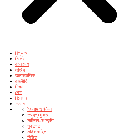
বিশ্বনাথ
সিলেট
বাংলাদেশ
জাতীয়
আন্তর্জাতিক
রাজনীতি
শিক্ষা
খেলা
বিনোদন
প্রবাস
ইসলাম ও জীবন
তথ্যপ্রযুক্তি
সাহিত্য-সংস্কৃতি
মুক্তমত
লাইফস্টাইল
মিডিয়া