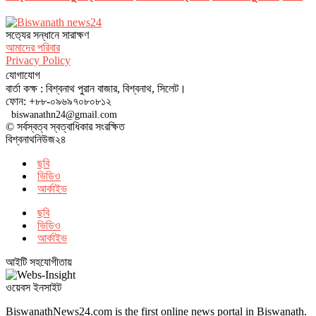
সত‌্যের সন্ধানে সারাক্ষণ
আমাদের পরিবার
Privacy Policy
যোগাযোগ
বার্তা কক্ষ : বিশ্বনাথ পুরান বাজার, বিশ্বনাথ, সিলেট।
ফোন: +৮৮-০৯৬৯৭০৮০৮১২
biswanathn24@gmail.com
© সর্বস্বত্ব স্বত্বাধিকার সংরক্ষিত
বিশ্বনাথনিউজ২৪
ছবি
ভিডিও
আর্কাইভ
ছবি
ভিডিও
আর্কাইভ
আইটি সহযোগীতায়
ওয়েবস ইনসাইট
BiswanathNews24.com is the first online news portal in Biswanath.