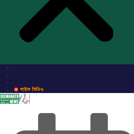
লাইভ ভিডিও