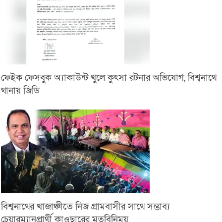
ফেইক ফেসবুক অ্যাকাউন্ট খুলে কুৎসা রটনার অভিযোগ, বিশ্বনাথে
থানায় জিডি
বিশ্বনাথের খাজাঞ্চীতে নিজ গ্রামবাসীর সাথে সম্ভাব্য
চেয়ারম্যানপ্রার্থী কাওছারের মতবিনিময়