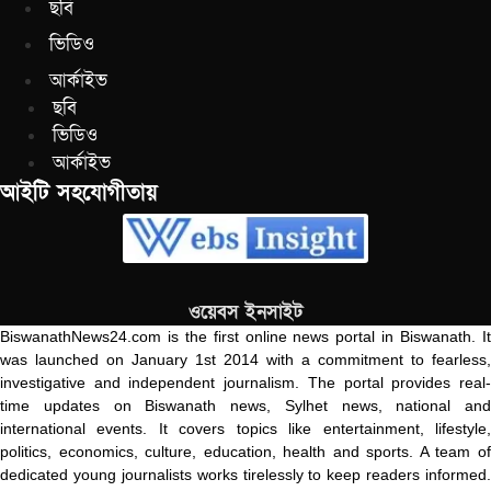
ছবি
ভিডিও
আর্কাইভ
ছবি
ভিডিও
আর্কাইভ
আইটি সহযোগীতায়
ওয়েবস ইনসাইট
BiswanathNews24.com is the first online news portal in Biswanath. It
was launched on January 1st 2014 with a commitment to fearless,
investigative and independent journalism. The portal provides real-
time updates on Biswanath news, Sylhet news, national and
international events. It covers topics like entertainment, lifestyle,
politics, economics, culture, education, health and sports. A team of
dedicated young journalists works tirelessly to keep readers informed.