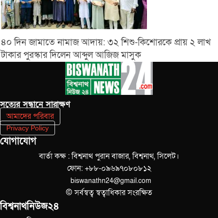
৪০ দিন জামাতে নামাজ আদায়: ৩২ শিশু-কিশোরকে প্রায় ২ লাখ
টাকার পুরস্কার দিলেন আব্দুল আজিজ মাসুক
সত‌্যের সন্ধানে সারাক্ষণ
আমাদের পরিবার
Privacy Policy
যোগাযোগ
বার্তা কক্ষ : বিশ্বনাথ পুরান বাজার, বিশ্বনাথ, সিলেট।
ফোন: +৮৮-০৯৬৯৭০৮০৮১২
biswanathn24@gmail.com
© সর্বস্বত্ব স্বত্বাধিকার সংরক্ষিত
বিশ্বনাথনিউজ২৪