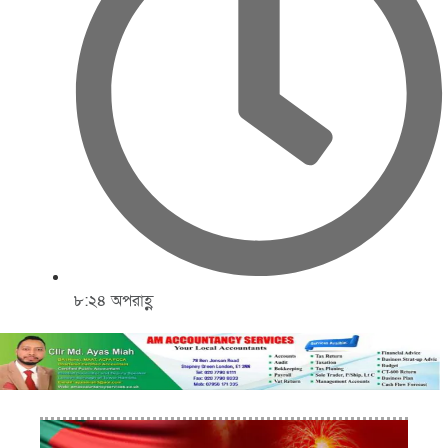
৮:২৪ অপরাহ্ণ