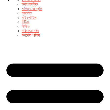
তথ্যপ্রযুক্তি
সাহিত্য-সংস্কৃতি
মুক্তমত
লাইফস্টাইল
মিডিয়া
ভিডিও
পরিচালনা পর্ষদ
উপদেষ্টা পরিষদ