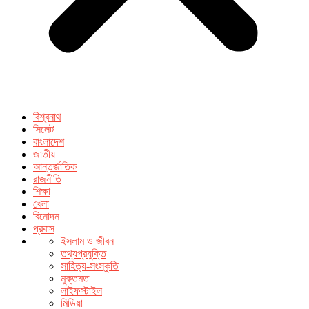
বিশ্বনাথ
সিলেট
বাংলাদেশ
জাতীয়
আন্তর্জাতিক
রাজনীতি
শিক্ষা
খেলা
বিনোদন
প্রবাস
ইসলাম ও জীবন
তথ্যপ্রযুক্তি
সাহিত্য-সংস্কৃতি
মুক্তমত
লাইফস্টাইল
মিডিয়া