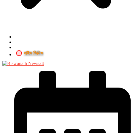
লাইভ ভিডিও