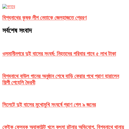
বিশ্বনাথের কৃষক লীগ নেতাকে জেলহাজতে প্রেরণ
সর্বশেষ সংবাদ
ওসমানীনগরে দুই বাসের সংঘর্ষ: নিহতদের পরিবার পাবে ৫ লাখ টাকা
বিশ্বনাথে বাউল গানের অনুষ্ঠান শেষে বাড়ি ফেরার পথে প্রাণ হারালেন
শিল্পী পেহেলি ভৈরবী
সিলেটে দুই বাসের মুখোমুখি সংঘর্ষে প্রাণ গেল ৯ জনের
ফেইক ফেসবুক অ্যাকাউন্ট খুলে কুৎসা রটনার অভিযোগ, বিশ্বনাথে থানায়