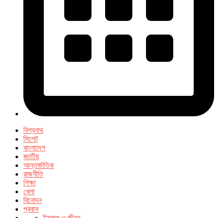
বিশ্বনাথ
সিলেট
বাংলাদেশ
জাতীয়
আন্তর্জাতিক
রাজনীতি
শিক্ষা
খেলা
বিনোদন
প্রবাস
ইসলাম ও জীবন