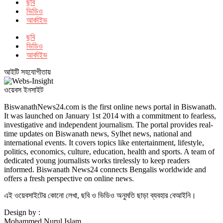
ছবি
ভিডিও
আর্কাইভ
ছবি
ভিডিও
আর্কাইভ
আইটি সহযোগীতায়
ওয়েবস ইনসাইট
BiswanathNews24.com is the first online news portal in Biswanath.
It was launched on January 1st 2014 with a commitment to fearless,
investigative and independent journalism. The portal provides real-
time updates on Biswanath news, Sylhet news, national and
international events. It covers topics like entertainment, lifestyle,
politics, economics, culture, education, health and sports. A team of
dedicated young journalists works tirelessly to keep readers
informed. Biswanath News24 connects Bengalis worldwide and
offers a fresh perspective on online news.
এই ওয়েবসাইটের কোনো লেখা, ছবি ও ভিডিও অনুমতি ছাড়া ব্যবহার বেআইনি।
Design by :
Mohammed Nurul Islam