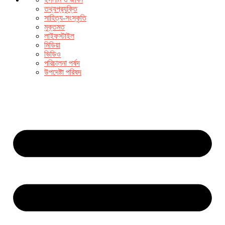
তথ্যপ্রযুক্তি
সাহিত্য-সংস্কৃতি
মুক্তমত
লাইফস্টাইল
মিডিয়া
ভিডিও
পরিচালনা পর্ষদ
উপদেষ্টা পরিষদ