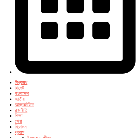
বিশ্বনাথ
সিলেট
বাংলাদেশ
জাতীয়
আন্তর্জাতিক
রাজনীতি
শিক্ষা
খেলা
বিনোদন
প্রবাস
ইসলাম ও জীবন