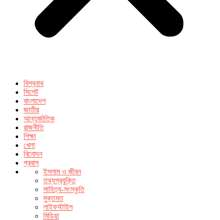
বিশ্বনাথ
সিলেট
বাংলাদেশ
জাতীয়
আন্তর্জাতিক
রাজনীতি
শিক্ষা
খেলা
বিনোদন
প্রবাস
ইসলাম ও জীবন
তথ্যপ্রযুক্তি
সাহিত্য-সংস্কৃতি
মুক্তমত
লাইফস্টাইল
মিডিয়া