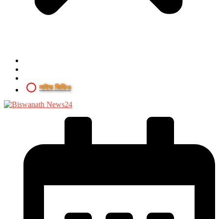
লাইভ ভিডিও