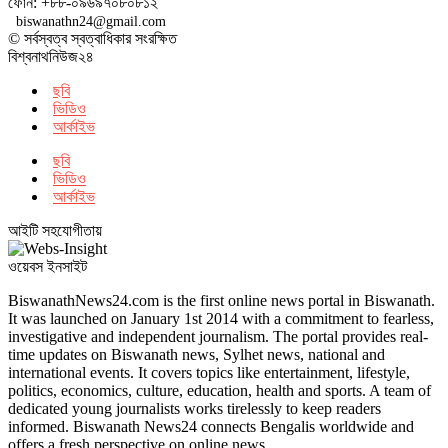
ফোন: +৮৮-০৯৬৯৭০৮০৮১২
biswanathn24@gmail.com
© সর্বস্বত্ব স্বত্বাধিকার সংরক্ষিত
বিশ্বনাথনিউজ২৪
ছবি
ভিডিও
আর্কাইভ
ছবি
ভিডিও
আর্কাইভ
আইটি সহযোগীতায়
ওয়েবস ইনসাইট
BiswanathNews24.com is the first online news portal in Biswanath.
It was launched on January 1st 2014 with a commitment to fearless,
investigative and independent journalism. The portal provides real-
time updates on Biswanath news, Sylhet news, national and
international events. It covers topics like entertainment, lifestyle,
politics, economics, culture, education, health and sports. A team of
dedicated young journalists works tirelessly to keep readers
informed. Biswanath News24 connects Bengalis worldwide and
offers a fresh perspective on online news.