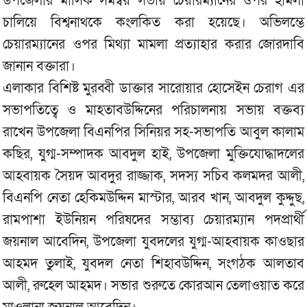
উপজেলার মাসিক সমন্বয় সভায় চেয়ারম্যানের ওপর হামলা
চালিয়ে বিশ্বনাথকে কংলকিত করা হয়েছে। অভিলম্ভে
চেয়ারম্যানের ওপর মিথ্যা মামলা প্রত্যাহার করার জোরদাবি
জানান বক্তারা।
এলাকার বিশিষ্ট মুরব্বী ডাক্তার সারোয়ার হোসেইন চেরাগ এর
সভাপতিত্বে ও মাহতাবউদ্দিনের পরিচালনায় সভায় বক্তব্য
রাখেন উপজেলা বিএনপির সিনিয়র সহ-সভাপতি আবুল কালাম
কছির, যুগ্ম-সম্পাদক আবদুল হাই, উপজেলা মুক্তিযোদ্ধাদলের
আহবায়ক সৈয়দ আবদুর রাজ্জাক, সদস্য সচিব কলমদর আলী,
বিএনপি নেতা হেকিমউদ্দিন মাস্টার, আরব খান, আবদুল কুদ্দুছ,
রামপাশা ইউনিয়ন পরিষদের সম্ভাব্য চেয়ারম্যান পদপ্রার্থী
জয়নাল আবেদিন, উপজেলা যুবদলের যুগ্ম-আহবায়ক কাওছার
আহমদ তুলাই, যুবদল নেতা শিহাবউদ্দিন, সংগঠক আলতাব
আলী, রুহেল আহমদ। সভার শুরুতে কোরআন তেলাওয়াত করে