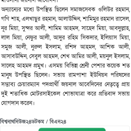
মাওলানা জয়নাল আবেদিন।
অন্যান্যের মধ্যে উপস্থিত ছিলেন সমাজসেবক ওলিউর রহমান,
গণি শাহ, এলখাছুর রহমান, আলাউদ্দিন, শামিমুর রহমান রাসেল,
নূর মিয়া, সুন্দর আলী, শামিম আহমদ, সাহেদ মিয়া, আবদুল্লাহ,
লাল মিয়া, নেফুর আলী, আদুর রহিম সিকদার, ইলিয়াস মিয়া,
সমুজ আলী, নুরুল ইসলাম, রশিদ আহমদ, আশিক আলী,
আসাবউদ্দিন, সেবুল আহমদ, শেখ আমির আলী, ময়নুল ইসলাম,
সালেহ আহমদ প্রমুখ। এসময় বিভিন্ন শ্রেনী পেশার কয়েক শত
মানুষ উপস্থিত ছিলেন। সভায় রামপাশা ইউনিয়ন পরিষদের
সম্ভাব্য চেয়ারম্যান পদপ্রার্থী জয়নাল আবেদিনের নেতৃত্বে প্রায়
দুই শতাধিক মোটরসাইকেল শোভাযাত্রা করে প্রতিবাদ সভায়
যোগদান করেন।
বিশ্বনাথনিউজ২৪ডটকম / বিএন২৪