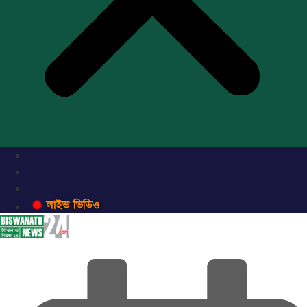
লাইভ ভিডিও