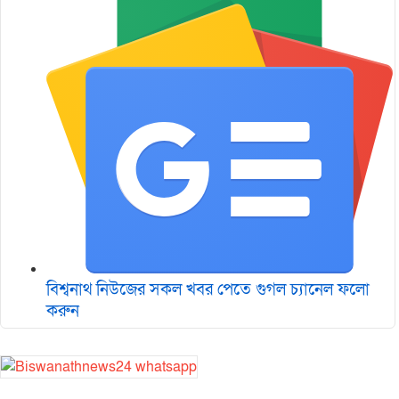
বিশ্বনাথ নিউজের সকল খবর পেতে গুগল চ‌্যানেল ফলো
করুন