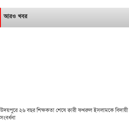
আরও খবর
উদয়পুরে ২৬ বছর শিক্ষকতা শেষে ক্বারী ফখরুল ইসলামকে বিদায়ী
সংবর্ধনা