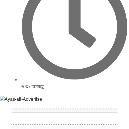
৬:৩১ অপরাহ্ণ