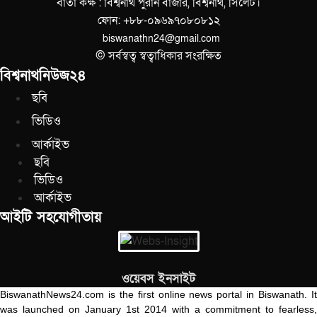
বার্তা কক্ষ : বিশ্বনাথ পুরান বাজার, বিশ্বনাথ, সিলেট।
ফোন: +৮৮-০৯৬৯৭০৮০৮১২
biswanathn24@gmail.com
© সর্বস্বত্ব স্বত্বাধিকার সংরক্ষিত
বিশ্বনাথনিউজ২৪
ছবি
ভিডিও
আর্কাইভ
ছবি
ভিডিও
আর্কাইভ
আইটি সহযোগীতায়
ওয়েবস ইনসাইট
BiswanathNews24.com is the first online news portal in Biswanath. It
was launched on January 1st 2014 with a commitment to fearless,